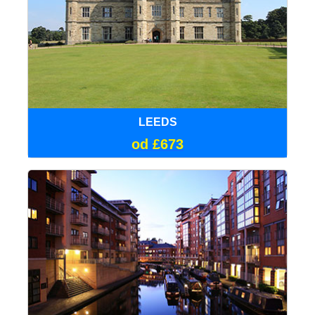
LEEDS
od £673