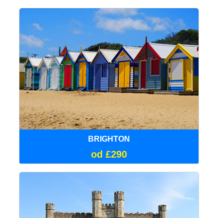
BRIGHTON
od £290