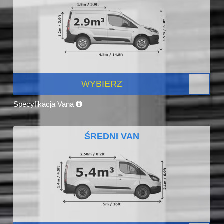
WYBIERZ
Specyfikacja Vana
ŚREDNI VAN