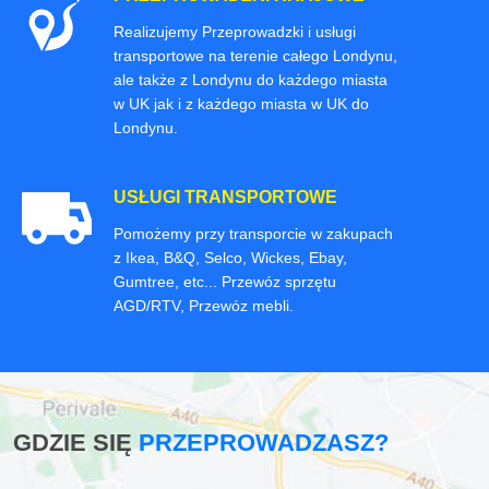
Realizujemy Przeprowadzki i usługi
transportowe na terenie całego Londynu,
ale także z Londynu do każdego miasta
w UK jak i z każdego miasta w UK do
Londynu.
USŁUGI TRANSPORTOWE
Pomożemy przy transporcie w zakupach
z Ikea, B&Q, Selco, Wickes, Ebay,
Gumtree, etc... Przewóz sprzętu
AGD/RTV, Przewóz mebli.
GDZIE SIĘ
PRZEPROWADZASZ?