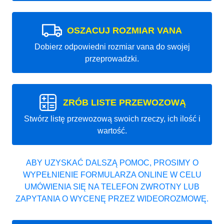
OSZACUJ ROZMIAR VANA
Dobierz odpowiedni rozmiar vana do swojej
przeprowadzki.
ZRÓB LISTE PRZEWOZOWĄ
Stwórz listę przewozową swoich rzeczy, ich ilość i
wartość.
ABY UZYSKAĆ DALSZĄ POMOC, PROSIMY O
WYPEŁNIENIE FORMULARZA ONLINE W CELU
UMÓWIENIA SIĘ NA TELEFON ZWROTNY LUB
ZAPYTANIA O WYCENĘ PRZEZ WIDEOROZMOWĘ.