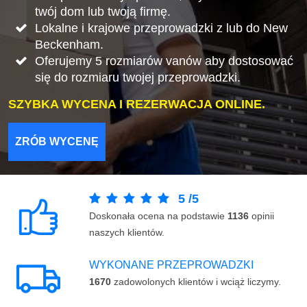
twój dom lub twoją firmę.
Lokalne i krajowe przeprowadzki z lub do New
Beckenham.
Oferujemy 5 rozmiarów vanów aby dostosować
się do rozmiaru twojej przeprowadzki.
SZYBKA WYCENA I REZERWACJA ONLINE.
ZRÓB WYCENĘ
5
/
5
Doskonała ocena na podstawie
1136
opinii
naszych klientów.
WYKONANE PRZEPROWADZKI
1670
zadowolonych klientów i wciąż liczymy.