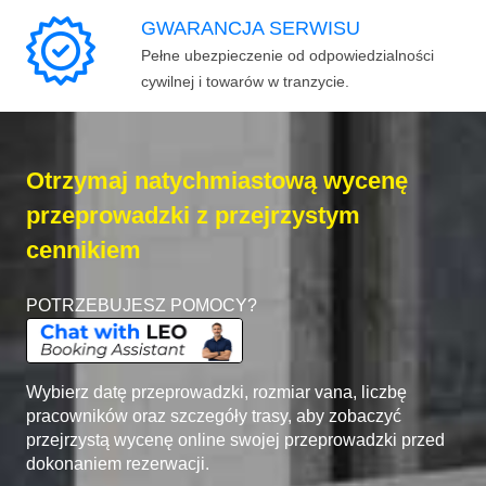
GWARANCJA SERWISU
Pełne ubezpieczenie od odpowiedzialności
cywilnej i towarów w tranzycie.
Otrzymaj natychmiastową wycenę
przeprowadzki z przejrzystym
cennikiem
POTRZEBUJESZ POMOCY?
Wybierz datę przeprowadzki, rozmiar vana, liczbę
pracowników oraz szczegóły trasy, aby zobaczyć
przejrzystą wycenę online swojej przeprowadzki przed
dokonaniem rezerwacji.