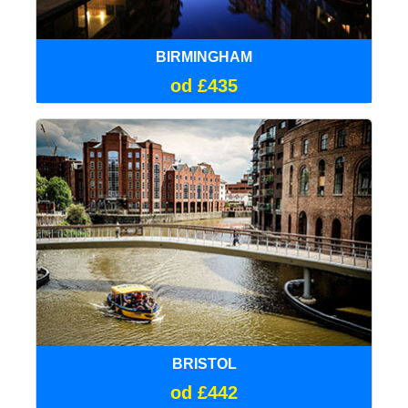
BIRMINGHAM
od £435
BRISTOL
od £442