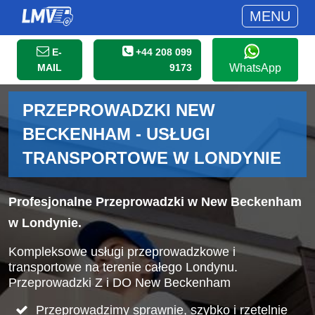
MENU
E-
+44 208 099
MAIL
9173
WhatsApp
PRZEPROWADZKI NEW
BECKENHAM - USŁUGI
TRANSPORTOWE W LONDYNIE
Profesjonalne Przeprowadzki w New Beckenham
w Londynie.
Kompleksowe usługi przeprowadzkowe i
transportowe na terenie całego Londynu.
Przeprowadzki Z i DO New Beckenham
Przeprowadzimy sprawnie, szybko i rzetelnie