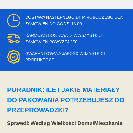
DOSTAWA NASTĘPNEGO DNIA ROBOCZEGO DLA
ZAMÓWIEŃ DO GODZ. 13:00
DARMOWA DOSTAWA DLA WSZYSTKICH
ZAMÓWIEŃ POWYŻEJ £50
GWARANTOWANA JAKOŚĆ WSZYSTKICH
PRODUKTÓW"
PORADNIK: ILE I JAKIE MATERIAŁY
DO PAKOWANIA POTRZEBUJESZ DO
PRZEPROWADZKI?
Sprawdź Według Wielkości Domu/Mieszkania