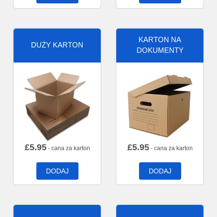
KARTON NA
DUŻY KARTON
DOKUMENTY
£
5.95
£
5.95
- cana za karton
- cana za karton
DODAJ
DODAJ