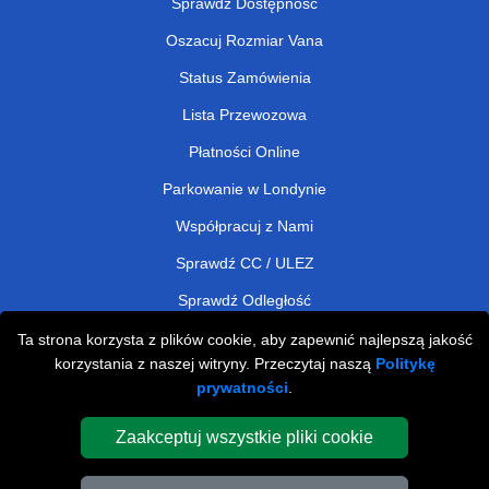
Sprawdź Dostępność
Oszacuj Rozmiar Vana
Status Zamówienia
Lista Przewozowa
Płatności Online
Parkowanie w Londynie
Współpracuj z Nami
Sprawdź CC / ULEZ
Sprawdź Odległość
Ta strona korzysta z plików cookie, aby zapewnić najlepszą jakość
korzystania z naszej witryny. Przeczytaj naszą
Politykę
Man and Van Removals
prywatności
.
Man and Van Services in London
Zaakceptuj wszystkie pliki cookie
Cardboard Boxes London