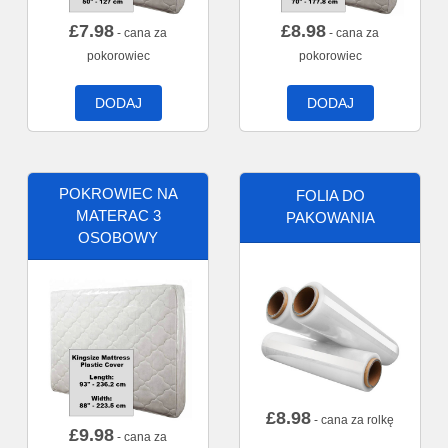
£
7.98
£
8.98
- cana za
- cana za
pokorowiec
pokorowiec
DODAJ
DODAJ
POKROWIEC NA
FOLIA DO
MATERAC 3
PAKOWANIA
OSOBOWY
£
8.98
- cana za rolkę
£
9.98
- cana za