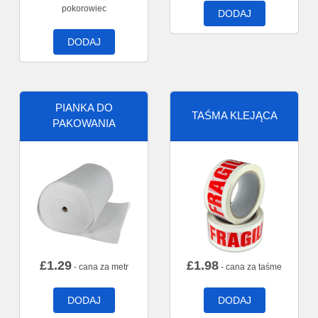
pokorowiec
DODAJ
DODAJ
PIANKA DO
TAŚMA KLEJĄCA
PAKOWANIA
£
1.29
£
1.98
- cana za metr
- cana za taśme
DODAJ
DODAJ