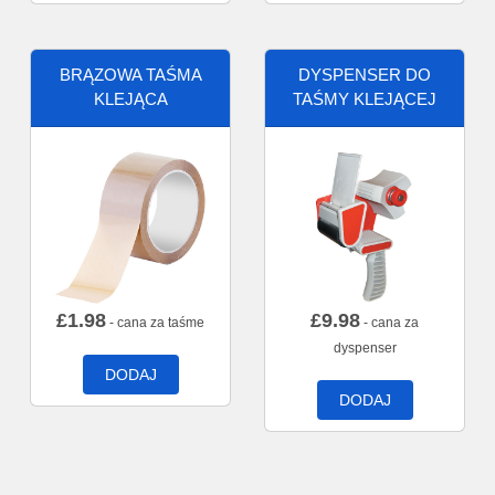
BRĄZOWA TAŚMA
DYSPENSER DO
KLEJĄCA
TAŚMY KLEJĄCEJ
£
1.98
£
9.98
- cana za taśme
- cana za
dyspenser
DODAJ
DODAJ