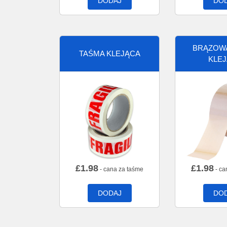
DODAJ
DO
BRĄZOW
TAŚMA KLEJĄCA
KLE
£
1.98
£
1.98
- cana za taśme
- ca
DODAJ
DO