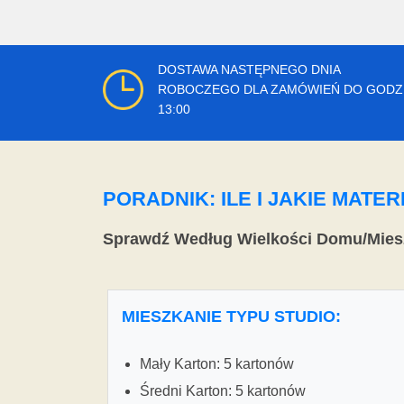
DOSTAWA NASTĘPNEGO DNIA
ROBOCZEGO DLA ZAMÓWIEŃ DO GODZ
13:00
PORADNIK: ILE I JAKIE MAT
Sprawdź Według Wielkości Domu/Mies
MIESZKANIE TYPU STUDIO:
Mały Karton: 5 kartonów
Średni Karton: 5 kartonów