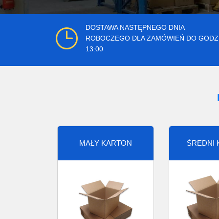
DOSTAWA NASTĘPNEGO DNIA
ROBOCZEGO DLA ZAMÓWIEŃ DO GODZ
13:00
MAŁY KARTON
ŚREDNI