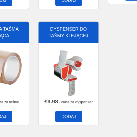
DAJ
DODAJ
A TAŚMA
DYSPENSER DO
JĄCA
TAŚMY KLEJĄCEJ
£
9.98
na za taśme
- cana za dyspenser
DAJ
DODAJ