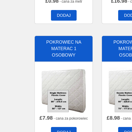
£
0.98
£
16.98
- cana za metr
- 
DODAJ
DO
POKROWIEC NA
POKROW
MATERAC 1
MATE
OSOBOWY
OSO
£
7.98
£
8.98
- cana za pokorowiec
- cana