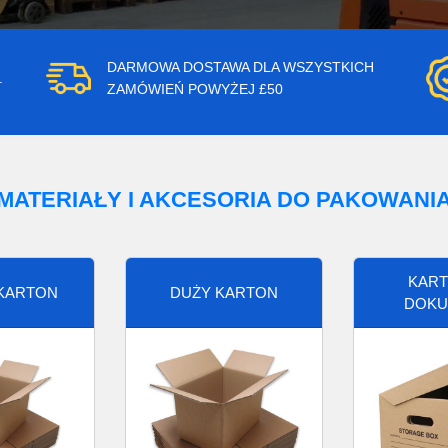
DARMOWA DOSTAWA DLA WSZYSTKICH
.
ZAMÓWIEŃ POWYŻEJ £50
MATERIAŁY I AKCESORIA DO PAKOWANI
KART
 KARTON
DUŻY KARTON
DOKU