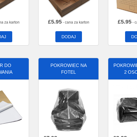
£
5.95
£
5.95
na za karton
- cana za karton
- c
DAJ
DODAJ
DO
ER DO
POKROWIEC NA
POKROWIE
WANIA
FOTEL
2 OS