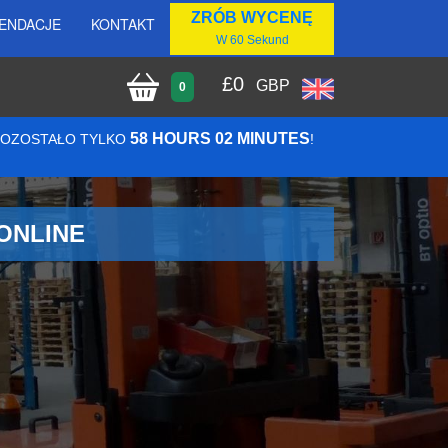
ZRÓB WYCENĘ
ENDACJE
KONTAKT
W 60 Sekund
£
0
GBP
0
58 HOURS 02 MINUTES
 POZOSTAŁO TYLKO
!
ONLINE