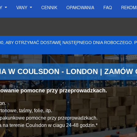
SY
VANY
CENNIK
OPAKOWANIA
FAQ
REKOM
:00, ABY OTRZYMAĆ DOSTAWĘ NASTĘPNEGO DNIA ROBOCZEGO.
A W COULSDON - LONDON | ZAMÓW 
akowanie pomocne przy przeprowadzkach.
on.
onowe, taśmy, folie, itp.
y pakunkowe pomocne przy przeprowadzkach.
 na terenie Coulsdon w ciagu 24-48 godzin.*