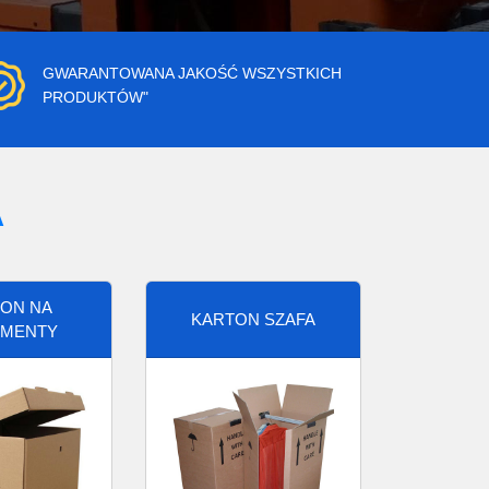
GWARANTOWANA JAKOŚĆ WSZYSTKICH
PRODUKTÓW"
A
ON NA
KARTON SZAFA
MENTY