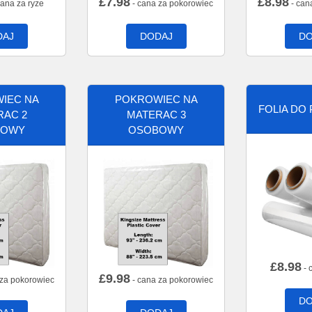
£
7.98
£
8.98
cana za ryze
- cana za pokorowiec
- can
DAJ
DODAJ
DO
IEC NA
POKROWIEC NA
FOLIA DO
RAC 2
MATERAC 3
BOWY
OSOBOWY
£
8.98
- 
£
9.98
 za pokorowiec
- cana za pokorowiec
DO