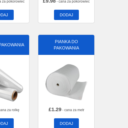
£
9.98
a za pokorowiec
- cana za pokorowiec
DAJ
DODAJ
PIANKA DO
 PAKOWANIA
PAKOWANIA
£
1.29
cana za rolkę
- cana za metr
DAJ
DODAJ