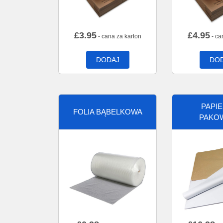
£
3.95
£
4.95
- cana za karton
- ca
DODAJ
DO
PAPI
FOLIA BĄBELKOWA
PAKO