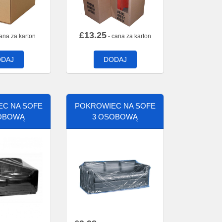
£
13.25
ana za karton
- cana za karton
DAJ
DODAJ
C NA SOFE
POKROWIEC NA SOFE
OBOWĄ
3 OSOBOWĄ