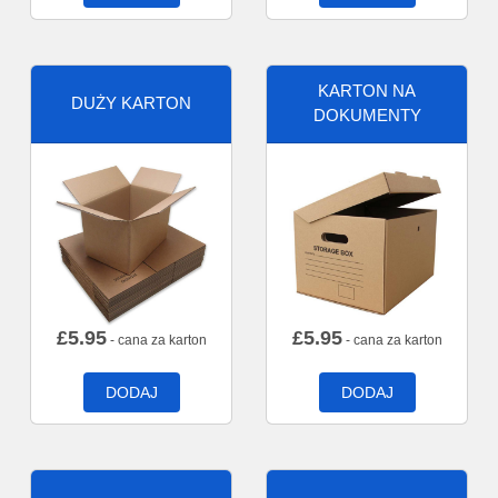
KARTON NA
DUŻY KARTON
DOKUMENTY
£
5.95
£
5.95
- cana za karton
- cana za karton
DODAJ
DODAJ