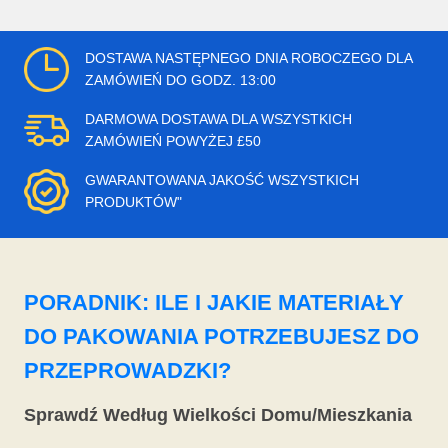
DOSTAWA NASTĘPNEGO DNIA ROBOCZEGO DLA
ZAMÓWIEŃ DO GODZ. 13:00
DARMOWA DOSTAWA DLA WSZYSTKICH
ZAMÓWIEŃ POWYŻEJ £50
GWARANTOWANA JAKOŚĆ WSZYSTKICH
PRODUKTÓW"
PORADNIK: ILE I JAKIE MATERIAŁY
DO PAKOWANIA POTRZEBUJESZ DO
PRZEPROWADZKI?
Sprawdź Według Wielkości Domu/Mieszkania