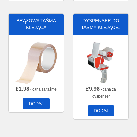
BRĄZOWA TAŚMA
DYSPENSER DO
KLEJĄCA
TAŚMY KLEJĄCEJ
£
1.98
£
9.98
- cana za taśme
- cana za
dyspenser
DODAJ
DODAJ