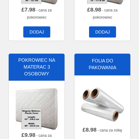
£
7.98
£
8.98
- cana za
- cana za
pokorowiec
pokorowiec
DODAJ
DODAJ
POKROWIEC NA
FOLIA DO
MATERAC 3
PAKOWANIA
OSOBOWY
£
8.98
- cana za rolkę
£
9.98
- cana za