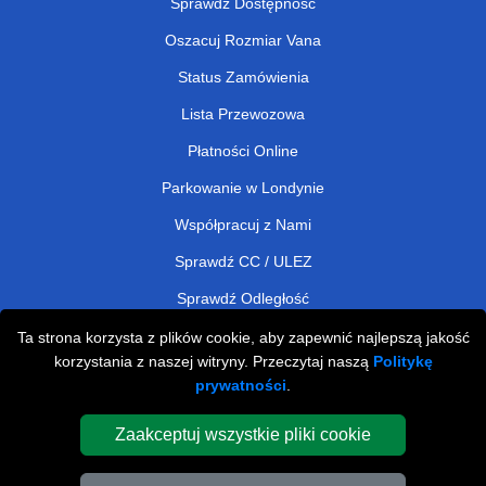
Sprawdź Dostępność
Oszacuj Rozmiar Vana
Status Zamówienia
Lista Przewozowa
Płatności Online
Parkowanie w Londynie
Współpracuj z Nami
Sprawdź CC / ULEZ
Sprawdź Odległość
Ta strona korzysta z plików cookie, aby zapewnić najlepszą jakość
korzystania z naszej witryny. Przeczytaj naszą
Politykę
Man and Van Removals
prywatności
.
Man and Van Services in London
Zaakceptuj wszystkie pliki cookie
Cardboard Boxes London