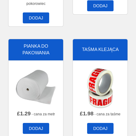
pokorowiec
DODAJ
DODAJ
PIANKA DO
TAŚMA KLEJĄCA
PAKOWANIA
£
1.29
£
1.98
- cana za metr
- cana za taśme
DODAJ
DODAJ