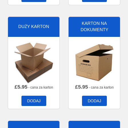
KARTON NA
DUŻY KARTON
DOKUMENTY
£
5.95
£
5.95
- cana za karton
- cana za karton
DODAJ
DODAJ