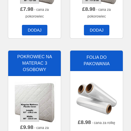
£
7.98
£
8.98
- cana za
- cana za
pokorowiec
pokorowiec
DODAJ
DODAJ
POKROWIEC NA
FOLIA DO
MATERAC 3
PAKOWANIA
OSOBOWY
£
8.98
- cana za rolkę
£
9.98
- cana za