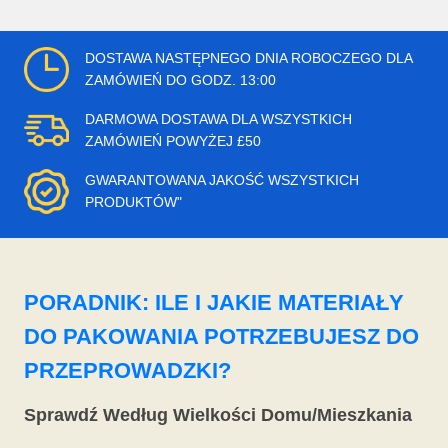
DOSTAWA NASTĘPNEGO DNIA ROBOCZEGO DLA
ZAMÓWIEŃ DO GODZ. 13:00
DARMOWA DOSTAWA DLA WSZYSTKICH
ZAMÓWIEŃ POWYŻEJ £50
GWARANTOWANA JAKOŚĆ WSZYSTKICH
PRODUKTÓW"
PORADNIK: ILE I JAKIE MATERIAŁY
DO PAKOWANIA POTRZEBUJESZ DO
PRZEPROWADZKI?
Sprawdź Według Wielkości Domu/Mieszkania