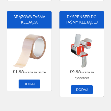
BRĄZOWA TAŚMA
DYSPENSER DO
KLEJĄCA
TAŚMY KLEJĄCEJ
£
1.98
£
9.98
- cana za taśme
- cana za
dyspenser
DODAJ
DODAJ