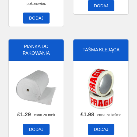
pokorowiec
DODAJ
DODAJ
PIANKA DO
TAŚMA KLEJĄCA
PAKOWANIA
£
1.29
£
1.98
- cana za metr
- cana za taśme
DODAJ
DODAJ