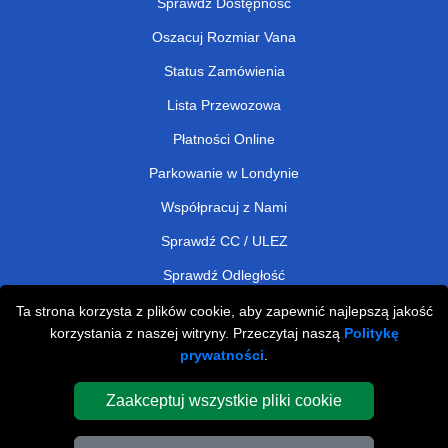
Sprawdź Dostępność
Oszacuj Rozmiar Vana
Status Zamówienia
Lista Przewozowa
Płatności Online
Parkowanie w Londynie
Współpracuj z Nami
Sprawdź CC / ULEZ
Sprawdź Odległość
Ta strona korzysta z plików cookie, aby zapewnić najlepszą jakość
korzystania z naszej witryny. Przeczytaj naszą
Politykę
Man and Van Removals
prywatności
.
Man and Van Services in London
Zaakceptuj wszystkie pliki cookie
Cardboard Boxes London