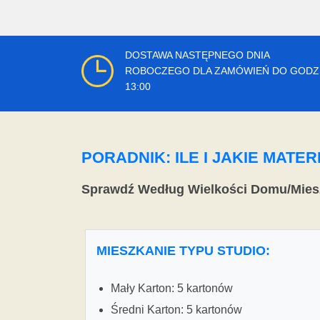
DOSTAWA NASTĘPNEGO DNIA
ROBOCZEGO DLA ZAMÓWIEŃ DO GODZ
13:00
PORADNIK: ILE I JAKIE MAT
Sprawdź Według Wielkości Domu/Mies
MIESZKANIE TYPU STUDIO:
Mały Karton: 5 kartonów
Średni Karton: 5 kartonów