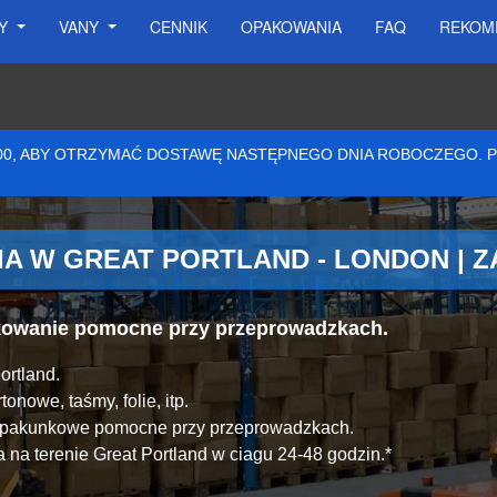
SY
VANY
CENNIK
OPAKOWANIA
FAQ
REKOM
:00, ABY OTRZYMAĆ DOSTAWĘ NASTĘPNEGO DNIA ROBOCZEGO.
A W GREAT PORTLAND - LONDON | 
akowanie pomocne przy przeprowadzkach.
ortland.
onowe, taśmy, folie, itp.
y pakunkowe pomocne przy przeprowadzkach.
na terenie Great Portland w ciagu 24-48 godzin.*