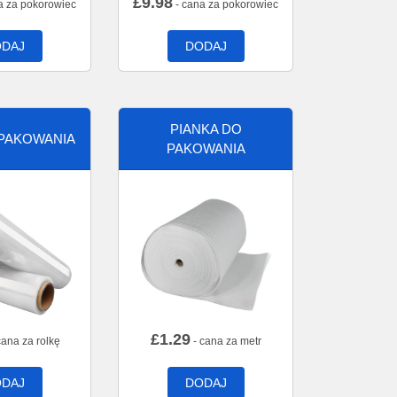
£
9.98
a za pokorowiec
- cana za pokorowiec
DAJ
DODAJ
PIANKA DO
 PAKOWANIA
PAKOWANIA
£
1.29
cana za rolkę
- cana za metr
DAJ
DODAJ