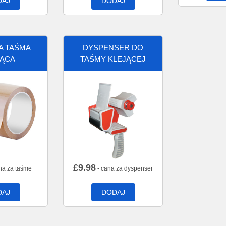
DAJ
DODAJ
A TAŚMA
DYSPENSER DO
JĄCA
TAŚMY KLEJĄCEJ
£
9.98
na za taśme
- cana za dyspenser
DAJ
DODAJ