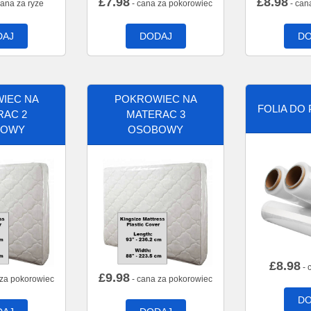
£
7.98
£
8.98
cana za ryze
- cana za pokorowiec
- can
DAJ
DODAJ
DO
IEC NA
POKROWIEC NA
FOLIA DO
RAC 2
MATERAC 3
BOWY
OSOBOWY
£
8.98
- 
£
9.98
 za pokorowiec
- cana za pokorowiec
DO