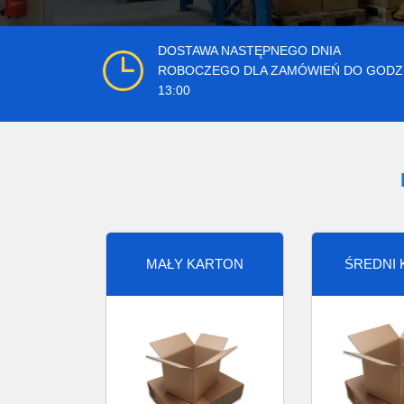
DOSTAWA NASTĘPNEGO DNIA
ROBOCZEGO DLA ZAMÓWIEŃ DO GODZ
13:00
MAŁY KARTON
ŚREDNI