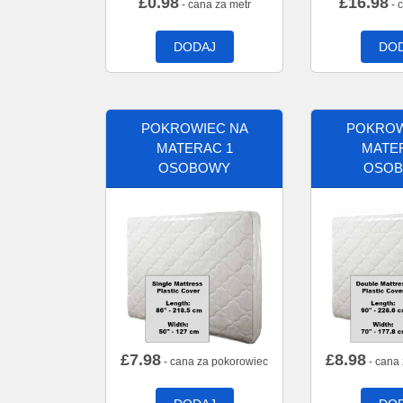
£
0.98
£
16.98
- cana za metr
- 
DODAJ
DO
POKROWIEC NA
POKROW
MATERAC 1
MATE
OSOBOWY
OSO
£
7.98
£
8.98
- cana za pokorowiec
- cana