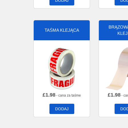
DODAJ
DO
BRĄZOW
TAŚMA KLEJĄCA
KLE
£
1.98
£
1.98
- cana za taśme
- ca
DODAJ
DO