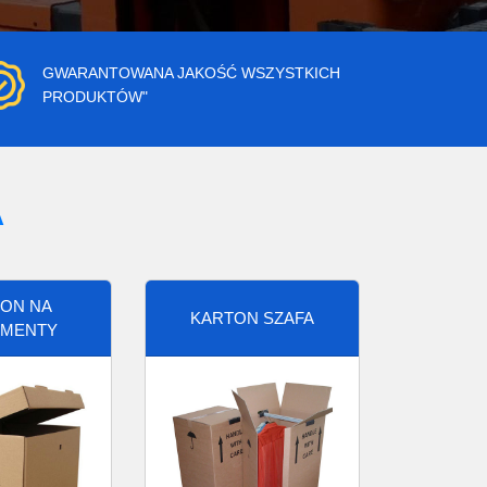
GWARANTOWANA JAKOŚĆ WSZYSTKICH
PRODUKTÓW"
A
ON NA
KARTON SZAFA
MENTY