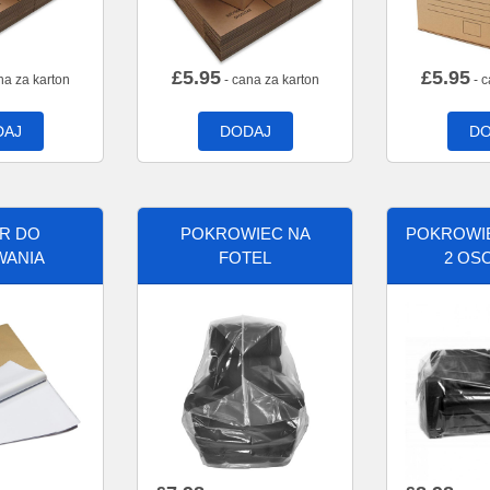
£
5.95
£
5.95
na za karton
- cana za karton
- c
DAJ
DODAJ
DO
ER DO
POKROWIEC NA
POKROWIE
WANIA
FOTEL
2 OS