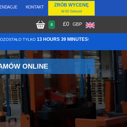
ZRÓB WYCENĘ
ENDACJE
KONTAKT
W 60 Sekund
£
0
GBP
0
13 HOURS 39 MINUTES
 POZOSTAŁO TYLKO
!
ZAMÓW ONLINE