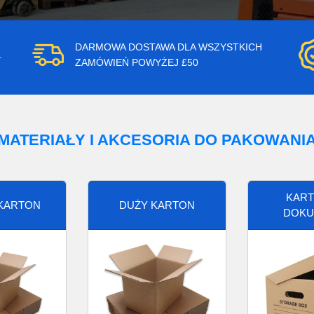
DARMOWA DOSTAWA DLA WSZYSTKICH
.
ZAMÓWIEŃ POWYŻEJ £50
MATERIAŁY I AKCESORIA DO PAKOWANI
KART
 KARTON
DUŻY KARTON
DOKU