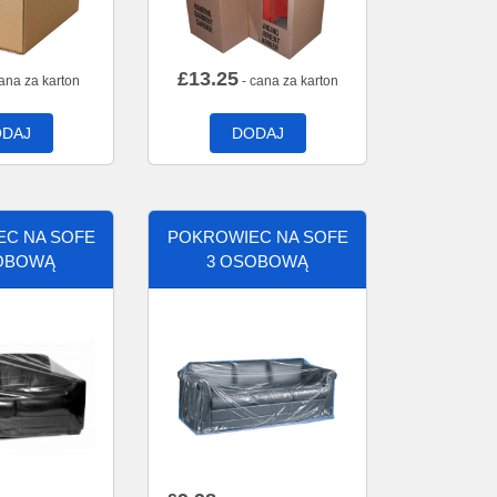
£
13.25
ana za karton
- cana za karton
DAJ
DODAJ
C NA SOFE
POKROWIEC NA SOFE
OBOWĄ
3 OSOBOWĄ