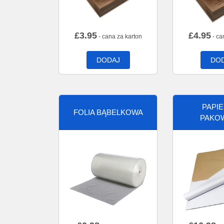
£
3.95
£
4.95
- cana za karton
- ca
DODAJ
DO
PAPI
FOLIA BĄBELKOWA
PAKO