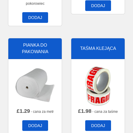
pokorowiec
DODAJ
DODAJ
PIANKA DO
TAŚMA KLEJĄCA
PAKOWANIA
£
1.29
£
1.98
- cana za metr
- cana za taśme
DODAJ
DODAJ