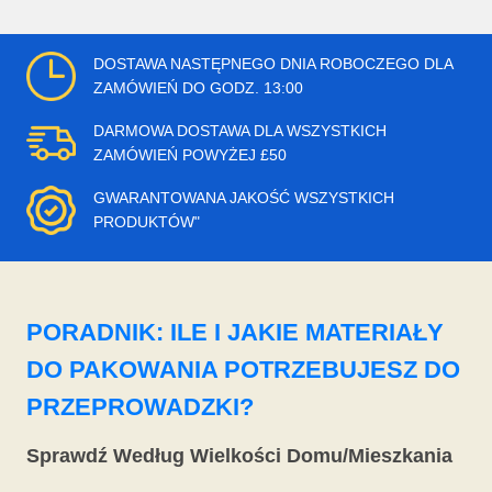
DOSTAWA NASTĘPNEGO DNIA ROBOCZEGO DLA
ZAMÓWIEŃ DO GODZ. 13:00
DARMOWA DOSTAWA DLA WSZYSTKICH
ZAMÓWIEŃ POWYŻEJ £50
GWARANTOWANA JAKOŚĆ WSZYSTKICH
PRODUKTÓW"
PORADNIK: ILE I JAKIE MATERIAŁY
DO PAKOWANIA POTRZEBUJESZ DO
PRZEPROWADZKI?
Sprawdź Według Wielkości Domu/Mieszkania