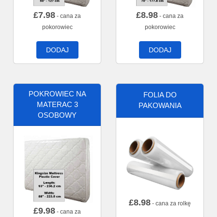
£
7.98
£
8.98
- cana za
- cana za
pokorowiec
pokorowiec
DODAJ
DODAJ
POKROWIEC NA
FOLIA DO
MATERAC 3
PAKOWANIA
OSOBOWY
£
8.98
- cana za rolkę
£
9.98
- cana za