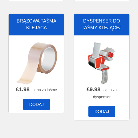
BRĄZOWA TAŚMA
DYSPENSER DO
KLEJĄCA
TAŚMY KLEJĄCEJ
£
1.98
£
9.98
- cana za taśme
- cana za
dyspenser
DODAJ
DODAJ