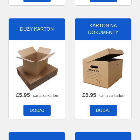
KARTON NA
DUŻY KARTON
DOKUMENTY
£
5.95
£
5.95
- cana za karton
- cana za karton
DODAJ
DODAJ