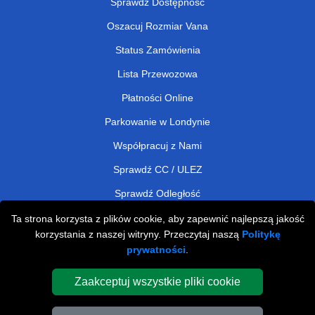
Sprawdź Dostępność
Oszacuj Rozmiar Vana
Status Zamówienia
Lista Przewozowa
Płatności Online
Parkowanie w Londynie
Współpracuj z Nami
Sprawdź CC / ULEZ
Sprawdź Odległość
Ta strona korzysta z plików cookie, aby zapewnić najlepszą jakość
korzystania z naszej witryny. Przeczytaj naszą
Politykę
Man and Van Removals
prywatności
.
Man and Van Services in London
Zaakceptuj wszystkie pliki cookie
Cardboard Boxes London