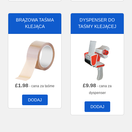
BRĄZOWA TAŚMA
DYSPENSER DO
KLEJĄCA
TAŚMY KLEJĄCEJ
£
1.98
£
9.98
- cana za taśme
- cana za
dyspenser
DODAJ
DODAJ