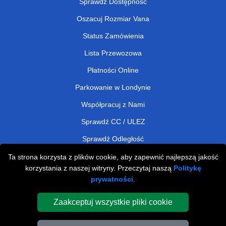
Sprawdź Dostępność
Oszacuj Rozmiar Vana
Status Zamówienia
Lista Przewozowa
Płatności Online
Parkowanie w Londynie
Współpracuj z Nami
Sprawdź CC / ULEZ
Sprawdź Odległość
Ta strona korzysta z plików cookie, aby zapewnić najlepszą jakość
korzystania z naszej witryny. Przeczytaj naszą
Politykę
Man and Van Removals
prywatności
.
Man and Van Services in London
Zaakceptuj wszystkie pliki cookie
Cardboard Boxes London