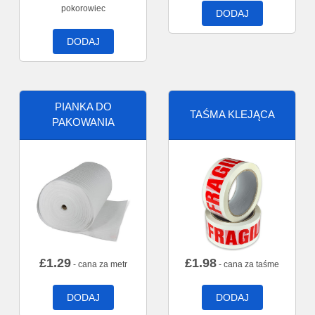
pokorowiec
DODAJ
DODAJ
PIANKA DO
TAŚMA KLEJĄCA
PAKOWANIA
£
1.29
£
1.98
- cana za metr
- cana za taśme
DODAJ
DODAJ