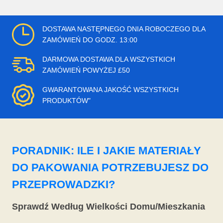
DOSTAWA NASTĘPNEGO DNIA ROBOCZEGO DLA
ZAMÓWIEŃ DO GODZ. 13:00
DARMOWA DOSTAWA DLA WSZYSTKICH
ZAMÓWIEŃ POWYŻEJ £50
GWARANTOWANA JAKOŚĆ WSZYSTKICH
PRODUKTÓW"
PORADNIK: ILE I JAKIE MATERIAŁY
DO PAKOWANIA POTRZEBUJESZ DO
PRZEPROWADZKI?
Sprawdź Według Wielkości Domu/Mieszkania