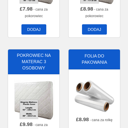
£
7.98
£
8.98
- cana za
- cana za
pokorowiec
pokorowiec
DODAJ
DODAJ
POKROWIEC NA
FOLIA DO
MATERAC 3
PAKOWANIA
OSOBOWY
£
8.98
- cana za rolkę
£
9.98
- cana za