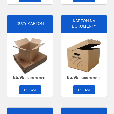
KARTON NA
DUŻY KARTON
DOKUMENTY
£
5.95
£
5.95
- cana za karton
- cana za karton
DODAJ
DODAJ