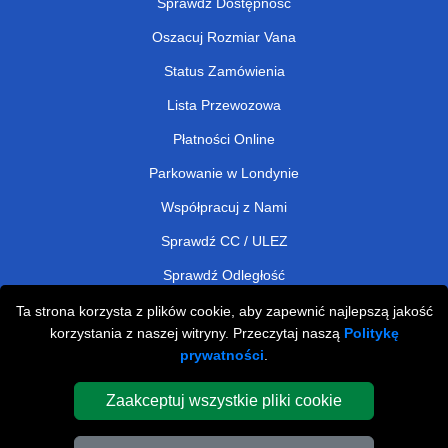
Sprawdź Dostępność
Oszacuj Rozmiar Vana
Status Zamówienia
Lista Przewozowa
Płatności Online
Parkowanie w Londynie
Współpracuj z Nami
Sprawdź CC / ULEZ
Sprawdź Odległość
Ta strona korzysta z plików cookie, aby zapewnić najlepszą jakość
korzystania z naszej witryny. Przeczytaj naszą
Politykę
Man and Van Removals
prywatności
.
Man and Van Services in London
Zaakceptuj wszystkie pliki cookie
Cardboard Boxes London