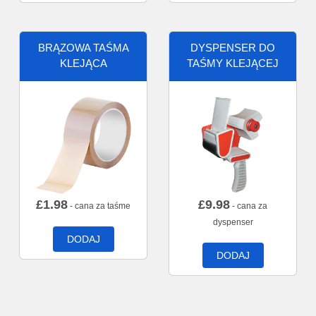
BRĄZOWA TAŚMA
DYSPENSER DO
KLEJĄCA
TAŚMY KLEJĄCEJ
£
1.98
£
9.98
- cana za taśme
- cana za
dyspenser
DODAJ
DODAJ