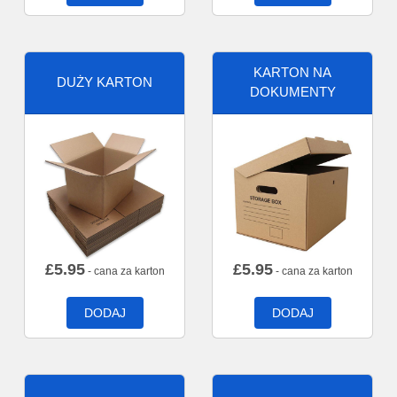
KARTON NA
DUŻY KARTON
DOKUMENTY
£
5.95
£
5.95
- cana za karton
- cana za karton
DODAJ
DODAJ