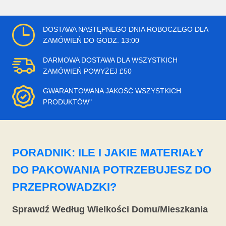
DOSTAWA NASTĘPNEGO DNIA ROBOCZEGO DLA
ZAMÓWIEŃ DO GODZ. 13:00
DARMOWA DOSTAWA DLA WSZYSTKICH
ZAMÓWIEŃ POWYŻEJ £50
GWARANTOWANA JAKOŚĆ WSZYSTKICH
PRODUKTÓW"
PORADNIK: ILE I JAKIE MATERIAŁY
DO PAKOWANIA POTRZEBUJESZ DO
PRZEPROWADZKI?
Sprawdź Według Wielkości Domu/Mieszkania