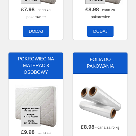
£
7.98
£
8.98
- cana za
- cana za
pokorowiec
pokorowiec
DODAJ
DODAJ
POKROWIEC NA
FOLIA DO
MATERAC 3
PAKOWANIA
OSOBOWY
£
8.98
- cana za rolkę
£
9.98
- cana za