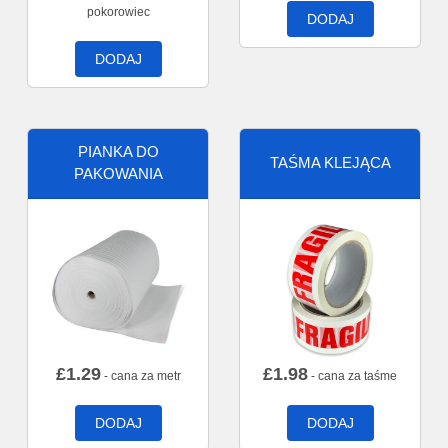
pokorowiec
DODAJ
DODAJ
PIANKA DO
TAŚMA KLEJĄCA
PAKOWANIA
£
1.29
£
1.98
- cana za metr
- cana za taśme
DODAJ
DODAJ