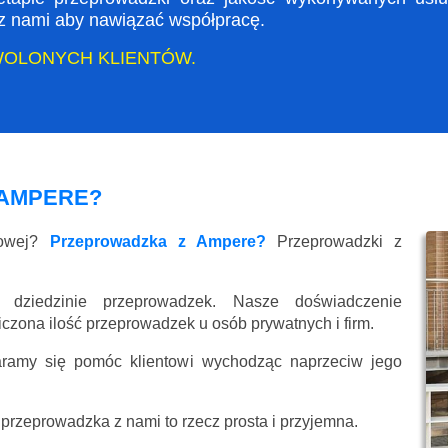
ę z nami aby nawiązać współpracę.
WOLONYCH KLIENTÓW.
 AMPERE?
kowej?
Przeprowadzka z Ampere?
Przeprowadzki z
 dziedzinie przeprowadzek. Nasze doświadczenie
liczona ilość przeprowadzek u osób prywatnych i firm.
aramy się pomóc klientowi wychodząc naprzeciw jego
przeprowadzka z nami to rzecz prosta i przyjemna.