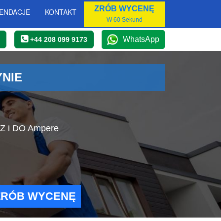
ZRÓB WYCENĘ
ENDACJE
KONTAKT
W 60 Sekund
WhatsApp
+44 208 099 9173
NIE
 Z i DO Ampere
ZRÓB WYCENĘ