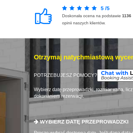
5
/
5
Doskonała ocena na podstawie
1136
opinii naszych klientów.
Otrzymaj natychmiastową wycen
POTRZEBUJESZ POMOCY?
Wybierz datę przeprowadzki, rozmiar vana, lic
dokonaniem rezerwacji.
WYBIERZ DATĘ PRZEPROWADZKI
Proszę wybrać dostępna datę. Jeśli dana data 