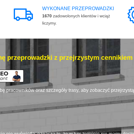
WYKONANE PRZEPROWADZKI
1670
zadowolonych klientów i wciąż
liczymy.
ę przeprowadzki z przejrzystym cennikiem
zbę pracowników oraz szczegóły trasy, aby zobaczyć przejrzyst
się nie wyświetla, oznacza to, że w tym terminie nie mamy dos