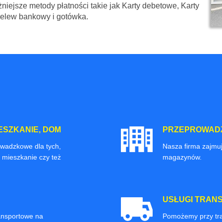
niejsze metody płatności takie jak Karty debetowe, Karty
zelew bankowy i gotówka.
ESZKANIE, DOM
PRZEPROWADZ
owadzkowe dla tych,
Nasza firma zajmuj
 mieszkanie czy też
magazynów.
USŁUGI TRAN
ransportowe na
Pomożemy przy tra