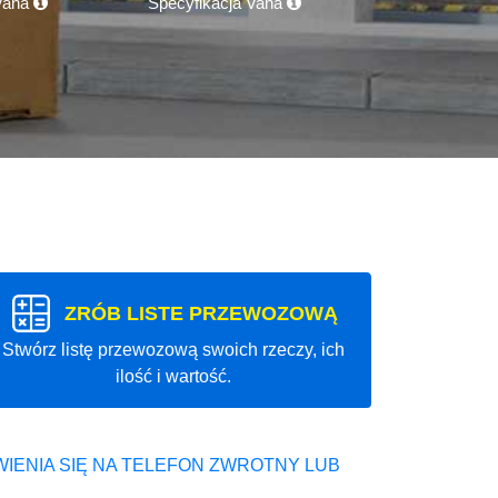
 Vana
Specyfikacja Vana
ZRÓB LISTE PRZEWOZOWĄ
Stwórz listę przewozową swoich rzeczy, ich
ilość i wartość.
IENIA SIĘ NA TELEFON ZWROTNY LUB