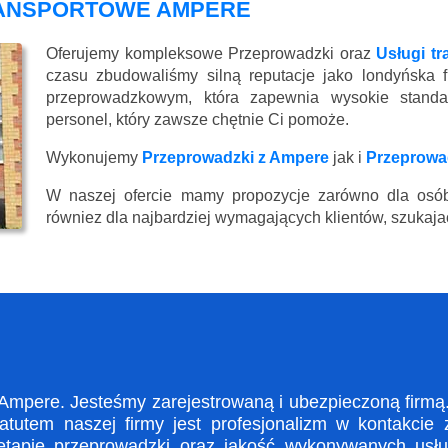
RANSPORTOWE AMPERE
Oferujemy kompleksowe Przeprowadzki oraz
Usługi t
czasu zbudowaliśmy silną reputacje jako londyńska 
przeprowadzkowym, która zapewnia wysokie standard
personel, który zawsze chętnie Ci pomoże.
Wykonujemy
Przeprowadzki z Ampere
jak i
Przeprowa
W naszej ofercie mamy propozycje zarówno dla osób
równiez dla najbardziej wymagających klientów, szukajac
pere. Jesteśmy zarejestrowaną i ubezpieczoną firmą. 
utem naszej firmy jest profesjonalizm w kontakcie 
apie przeprowadzki oraz jakość wykonywanych usług