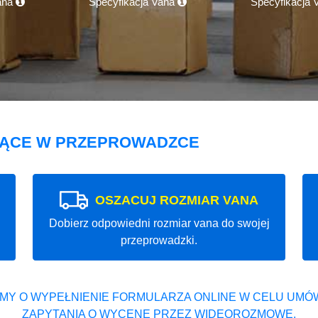
ana
Specyfikacja Vana
Specyfikacja
JĄCE W PRZEPROWADZCE
OSZACUJ ROZMIAR VANA
Dobierz odpowiedni rozmiar vana do swojej
przeprowadzki.
MY O WYPEŁNIENIE FORMULARZA ONLINE W CELU UMÓW
ZAPYTANIA O WYCENĘ PRZEZ WIDEOROZMOWĘ.