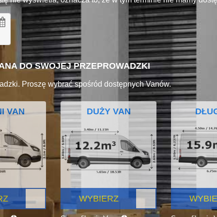
VANA DO SWOJEJ PRZEPROWADZKI
adzki. Proszę wybrać spośród dostępnych Vanów.
I VAN
DUŻY VAN
DŁUG
RZ
WYBIERZ
WYBI