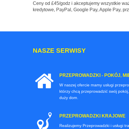
Ceny
od £45/godz
i akceptujemy wszystkie waż
kredytowe, PayPal, Google Pay, Apple Pay, pr
NASZE SERWISY
PRZEPROWADZKI - POKÓJ, MI
W naszej ofercie mamy usługi przepr
którzy chcą przeprowadzić swój pokój,
duży dom.
PRZEPROWADZKI KRAJOWE
Realizujemy Przeprowadzki i usługi t