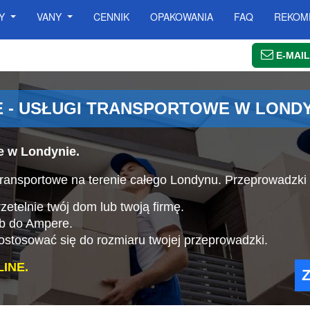
SY
VANY
CENNIK
OPAKOWANIA
FAQ
REKOM
E-MAIL
 - USŁUGI TRANSPORTOWE W LONDY
e w Londynie.
ransportowe na terenie całego Londynu. Przeprowadzki
etelnie twój dom lub twoją firmę.
ub do Ampere.
stosować się do rozmiaru twojej przeprowadzki.
INE.