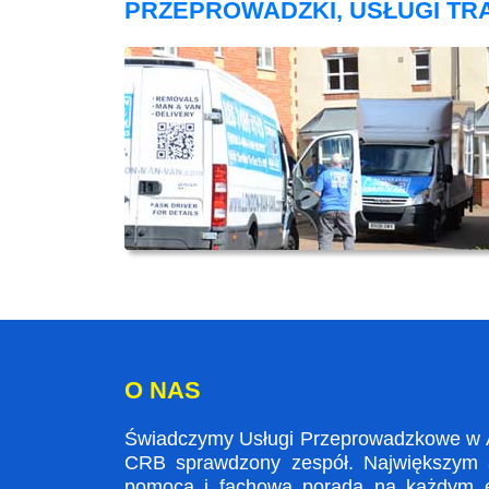
PRZEPROWADZKI, USŁUGI T
O NAS
Świadczymy Usługi Przeprowadzkowe w Am
CRB sprawdzony zespół. Największym at
pomocą i fachowa poradą na każdym et