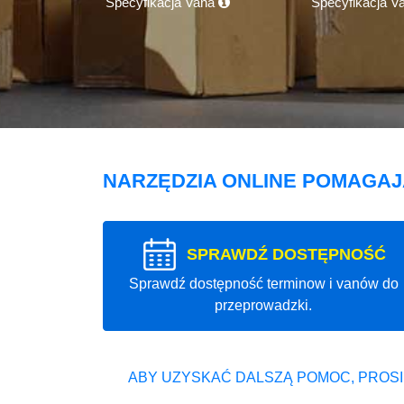
Specyfikacja Vana
Specyfikacja V
NARZĘDZIA ONLINE POMAGA
SPRAWDŹ DOSTĘPNOŚĆ
Sprawdź dostępność terminow i vanów do
przeprowadzki.
ABY UZYSKAĆ DALSZĄ POMOC, PROSI