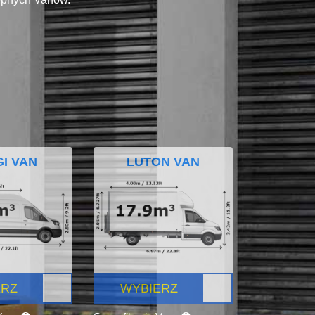
I VAN
LUTON VAN
ERZ
WYBIERZ