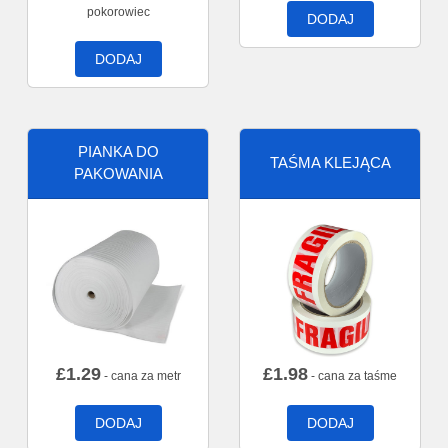
pokorowiec
DODAJ
DODAJ
PIANKA DO
TAŚMA KLEJĄCA
PAKOWANIA
£
1.29
£
1.98
- cana za metr
- cana za taśme
DODAJ
DODAJ