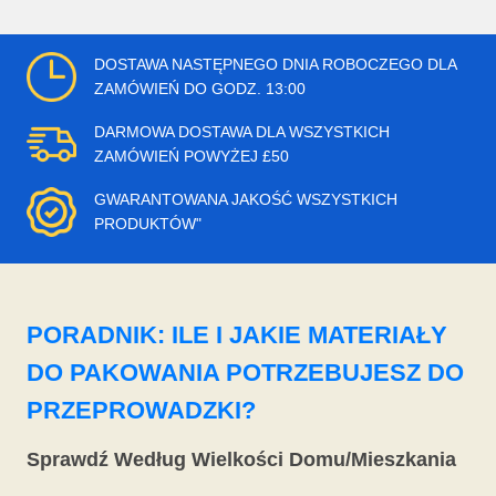
DOSTAWA NASTĘPNEGO DNIA ROBOCZEGO DLA
ZAMÓWIEŃ DO GODZ. 13:00
DARMOWA DOSTAWA DLA WSZYSTKICH
ZAMÓWIEŃ POWYŻEJ £50
GWARANTOWANA JAKOŚĆ WSZYSTKICH
PRODUKTÓW"
PORADNIK: ILE I JAKIE MATERIAŁY
DO PAKOWANIA POTRZEBUJESZ DO
PRZEPROWADZKI?
Sprawdź Według Wielkości Domu/Mieszkania