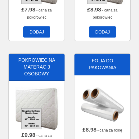
£
7.98
£
8.98
- cana za
- cana za
pokorowiec
pokorowiec
DODAJ
DODAJ
POKROWIEC NA
FOLIA DO
MATERAC 3
PAKOWANIA
OSOBOWY
£
8.98
- cana za rolkę
£
9.98
- cana za