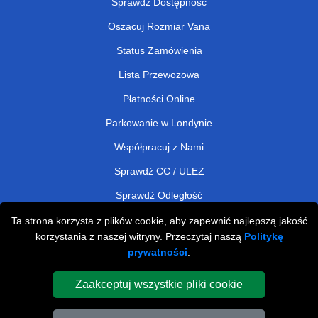
Sprawdź Dostępność
Oszacuj Rozmiar Vana
Status Zamówienia
Lista Przewozowa
Płatności Online
Parkowanie w Londynie
Współpracuj z Nami
Sprawdź CC / ULEZ
Sprawdź Odległość
Ta strona korzysta z plików cookie, aby zapewnić najlepszą jakość
korzystania z naszej witryny. Przeczytaj naszą
Politykę
Man and Van Removals
prywatności
.
Man and Van Services in London
Zaakceptuj wszystkie pliki cookie
Cardboard Boxes London