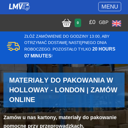
MENU
£
0
GBP
0
ZŁÓŻ ZAMÓWIENIE DO GODZINY 13:00, ABY
OTRZYMAĆ DOSTAWĘ NASTĘPNEGO DNIA
20 HOURS
ROBOCZEGO. POZOSTAŁO TYLKO
07 MINUTES
!
MATERIAŁY DO PAKOWANIA W
HOLLOWAY - LONDON | ZAMÓW
ONLINE
Zamów u nas kartony, materiały do pakowanie
pomocne przy przeprowadzkach.