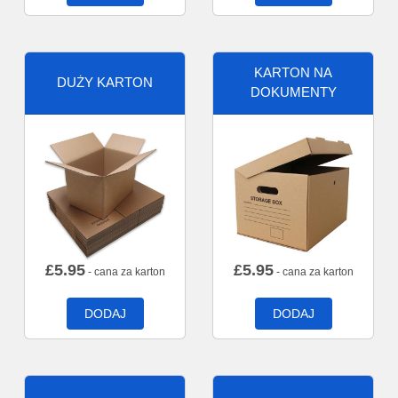
KARTON NA
DUŻY KARTON
DOKUMENTY
£
5.95
£
5.95
- cana za karton
- cana za karton
DODAJ
DODAJ