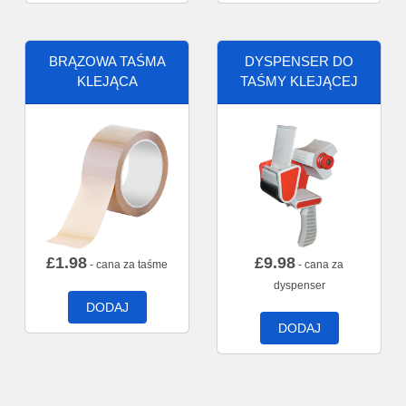
BRĄZOWA TAŚMA
DYSPENSER DO
KLEJĄCA
TAŚMY KLEJĄCEJ
£
1.98
£
9.98
- cana za taśme
- cana za
dyspenser
DODAJ
DODAJ