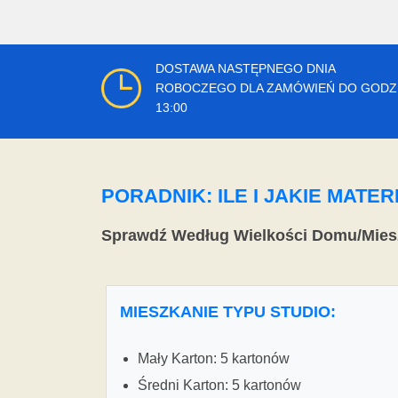
DOSTAWA NASTĘPNEGO DNIA
ROBOCZEGO DLA ZAMÓWIEŃ DO GODZ
13:00
PORADNIK: ILE I JAKIE MAT
Sprawdź Według Wielkości Domu/Mies
MIESZKANIE TYPU STUDIO:
Mały Karton: 5 kartonów
Średni Karton: 5 kartonów