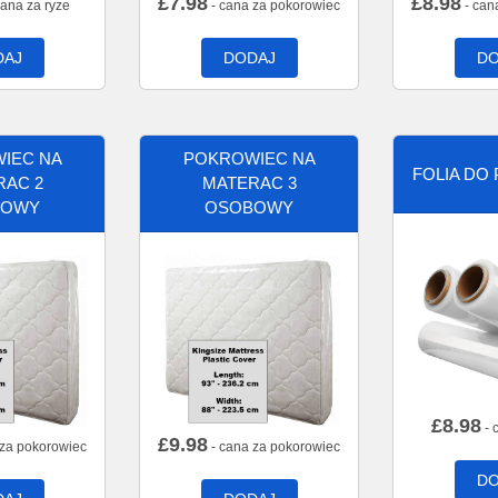
£
7.98
£
8.98
cana za ryze
- cana za pokorowiec
- can
DAJ
DODAJ
DO
IEC NA
POKROWIEC NA
FOLIA DO
RAC 2
MATERAC 3
BOWY
OSOBOWY
£
8.98
- 
£
9.98
 za pokorowiec
- cana za pokorowiec
DO