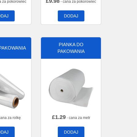
£
9.98
a za pokorowiec
- cana za pokorowiec
DAJ
DODAJ
PIANKA DO
 PAKOWANIA
PAKOWANIA
£
1.29
cana za rolkę
- cana za metr
DAJ
DODAJ