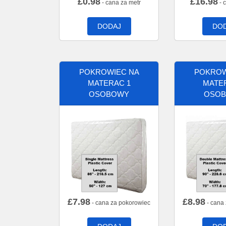
£
0.98
£
16.98
- cana za metr
- 
DODAJ
DO
POKROWIEC NA
POKROW
MATERAC 1
MATE
OSOBOWY
OSO
£
7.98
£
8.98
- cana za pokorowiec
- cana