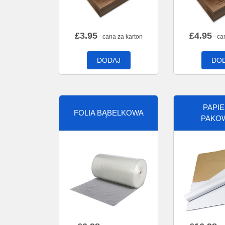
£
3.95
£
4.95
- cana za karton
- ca
DODAJ
DO
PAPI
FOLIA BĄBELKOWA
PAKO