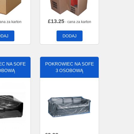
£
13.25
ana za karton
- cana za karton
DAJ
DODAJ
C NA SOFE
POKROWIEC NA SOFE
OBOWĄ
3 OSOBOWĄ