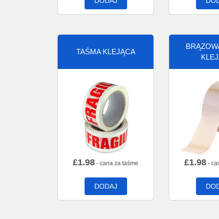
DODAJ
DO
BRĄZOW
TAŚMA KLEJĄCA
KLE
£
1.98
£
1.98
- cana za taśme
- ca
DODAJ
DO