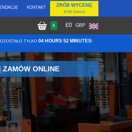
ZRÓB WYCENĘ
ENDACJE
KONTAKT
W 60 Sekund
£
0
GBP
0
04 HOURS 52 MINUTES
 POZOSTAŁO TYLKO
!
| ZAMÓW ONLINE