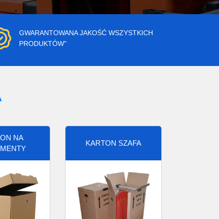
GWARANTOWANA JAKOŚĆ WSZYSTKICH
PRODUKTÓW"
A
ON NA
KARTON SZAFA
MENTY