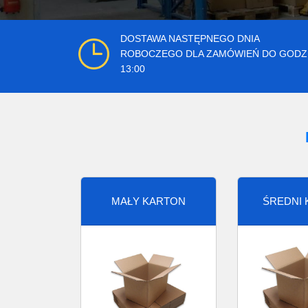
DOSTAWA NASTĘPNEGO DNIA
ROBOCZEGO DLA ZAMÓWIEŃ DO GODZ
13:00
MAŁY KARTON
ŚREDNI