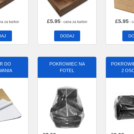
£
5.95
£
5.95
na za karton
- cana za karton
- c
DAJ
DODAJ
DO
ER DO
POKROWIEC NA
POKROWIE
WANIA
FOTEL
2 OS