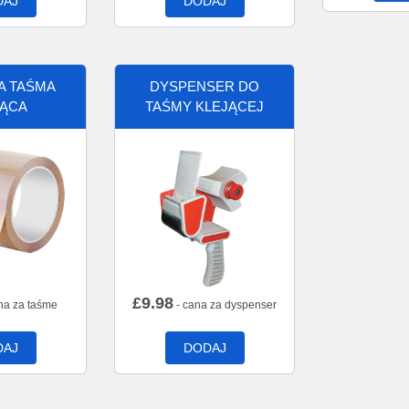
DAJ
DODAJ
A TAŚMA
DYSPENSER DO
JĄCA
TAŚMY KLEJĄCEJ
£
9.98
na za taśme
- cana za dyspenser
DAJ
DODAJ