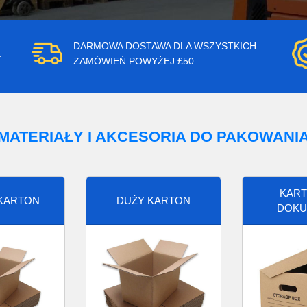
DARMOWA DOSTAWA DLA WSZYSTKICH
.
ZAMÓWIEŃ POWYŻEJ £50
MATERIAŁY I AKCESORIA DO PAKOWANI
KART
 KARTON
DUŻY KARTON
DOKU