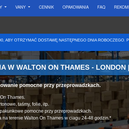
SY
VANY
CENNIK
OPAKOWANIA
FAQ
REKOM
:00, ABY OTRZYMAĆ DOSTAWĘ NASTĘPNEGO DNIA ROBOCZEGO.
A W WALTON ON THAMES - LONDON 
akowanie pomocne przy przeprowadzkach.
n On Thames.
onowe, taśmy, folie, itp.
y pakunkowe pomocne przy przeprowadzkach.
 na terenie Walton On Thames w ciagu 24-48 godzin.*