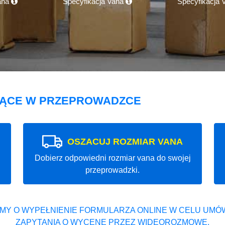
ana
Specyfikacja Vana
Specyfikacja
JĄCE W PRZEPROWADZCE
OSZACUJ ROZMIAR VANA
Dobierz odpowiedni rozmiar vana do swojej
przeprowadzki.
MY O WYPEŁNIENIE FORMULARZA ONLINE W CELU UMÓW
ZAPYTANIA O WYCENĘ PRZEZ WIDEOROZMOWĘ.