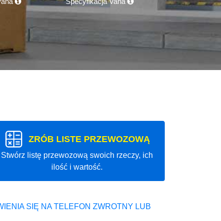
 Vana
Specyfikacja Vana
ZRÓB LISTE PRZEWOZOWĄ
Stwórz listę przewozową swoich rzeczy, ich
ilość i wartość.
IENIA SIĘ NA TELEFON ZWROTNY LUB