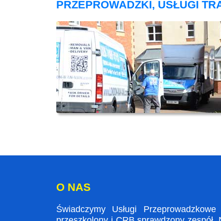
PRZEPROWADZKI, USŁUGI T
O NAS
Świadczymy Usługi Przeprowadzkowe w
przeszkolony i CRB sprawdzony zespół. N