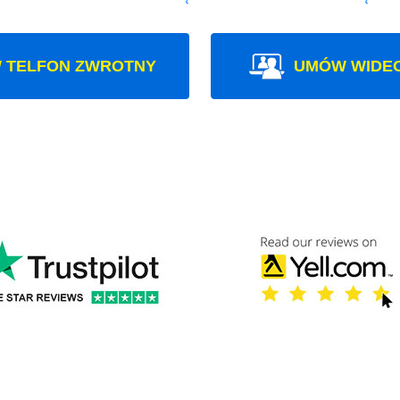
 TELFON ZWROTNY
UMÓW WIDE