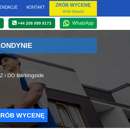
ZRÓB WYCENĘ
ENDACJE
KONTAKT
W 60 Sekund
WhatsApp
+44 208 099 9173
LONDYNIE
Z i DO Barkingside
ZRÓB WYCENĘ