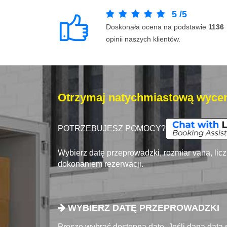
5
/
5
Doskonała ocena na podstawie
1136
opinii naszych klientów.
Otrzymaj natychmiastową wycen
POTRZEBUJESZ POMOCY?
Wybierz datę przeprowadzki, rozmiar vana, lic
dokonaniem rezerwacji.
WYBIERZ DATĘ PRZEPROWADZKI
Proszę wybrać dostępna datę. Jeśli dana data 