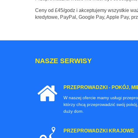
Ceny
od £45/godz
i akceptujemy wszystkie waż
kredytowe, PayPal, Google Pay, Apple Pay, pr
NASZE SERWISY
PRZEPROWADZKI - POKÓJ, MI
W naszej ofercie mamy usługi przepr
którzy chcą przeprowadzić swój pokój,
duży dom.
PRZEPROWADZKI KRAJOWE