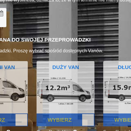
VANA DO SWOJEJ PRZEPROWADZKI
adzki. Proszę wybrać spośród dostępnych Vanów.
I VAN
DUŻY VAN
DŁUG
RZ
WYBIERZ
WYBI