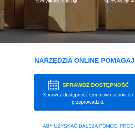
Specyfikacja Vana
Specyfikacja V
NARZĘDZIA ONLINE POMAGA
SPRAWDŹ DOSTĘPNOŚĆ
Sprawdź dostępność terminow i vanów do
przeprowadzki.
ABY UZYSKAĆ DALSZĄ POMOC, PROSI