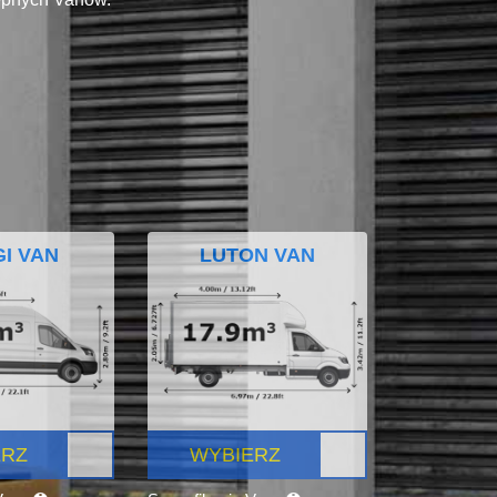
I VAN
LUTON VAN
ERZ
WYBIERZ