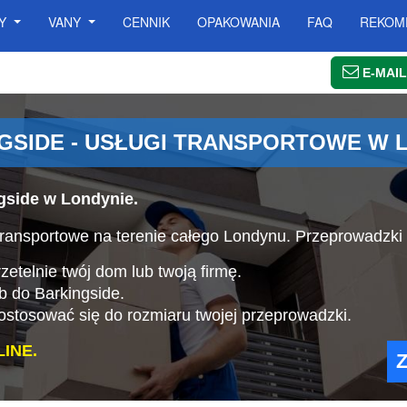
SY
VANY
CENNIK
OPAKOWANIA
FAQ
REKOM
E-MAIL
GSIDE - USŁUGI TRANSPORTOWE W 
gside w Londynie.
ansportowe na terenie całego Londynu. Przeprowadzki 
etelnie twój dom lub twoją firmę.
b do Barkingside.
stosować się do rozmiaru twojej przeprowadzki.
INE.