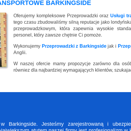
RANSPORTOWE BARKINGSIDE
Oferujemy kompleksowe Przeprowadzki oraz
Usługi t
tego czasu zbudowaliśmy silną reputacje jako londyńsk
przeprowadzkowym, która zapewnia wysokie standard
personel, który zawsze chętnie Ci pomoże.
Wykonujemy
Przeprowadzki z Barkingside
jak i
Przep
Anglii.
W naszej ofercie mamy propozycje zarówno dla osób
równiez dla najbardziej wymagających klientów, szukajac
 Barkingside. Jesteśmy zarejestrowaną i ubezpiec
ajwiększym atutem naszej firmy jest profesjonalizm w 