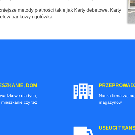
niejsze metody płatności takie jak Karty debetowe, Karty
zelew bankowy i gotówka.
ESZKANIE, DOM
PRZEPROWADZ
owadzkowe dla tych,
Nasza firma zajmuj
 mieszkanie czy też
magazynów.
USŁUGI TRAN