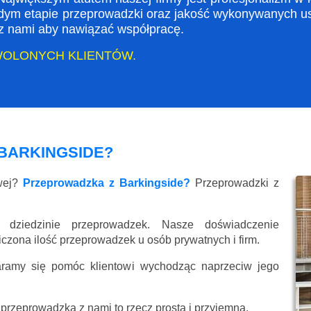
dym etapie przeprowadzki oraz jakość wykonywanych usł
ę z nami aby nawiązać współpracę.
WOLONYCH KLIENTÓW.
BARKINGSIDE?
owej?
Przeprowadzka z Barkingside?
Przeprowadzki z
 dziedzinie przeprowadzek. Nasze doświadczenie
liczona ilość przeprowadzek u osób prywatnych i firm.
aramy się pomóc klientowi wychodząc naprzeciw jego
przeprowadzka z nami to rzecz prosta i przyjemna.