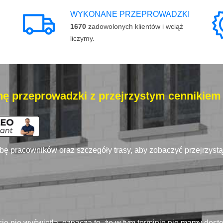
WYKONANE PRZEPROWADZKI
1670
zadowolonych klientów i wciąż
liczymy.
ę przeprowadzki z przejrzystym cennikiem
zbę pracowników oraz szczegóły trasy, aby zobaczyć przejrzyst
się nie wyświetla, oznacza to, że w tym terminie nie mamy dos