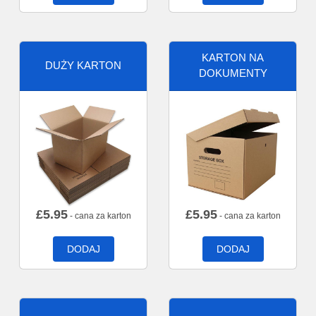
KARTON NA
DUŻY KARTON
DOKUMENTY
£
5.95
£
5.95
- cana za karton
- cana za karton
DODAJ
DODAJ