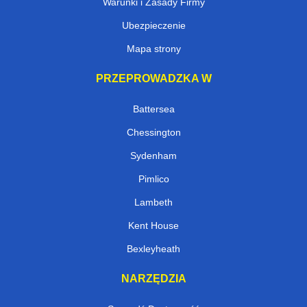
Warunki i Zasady Firmy
Ubezpieczenie
Mapa strony
PRZEPROWADZKA W
Battersea
Chessington
Sydenham
Pimlico
Lambeth
Kent House
Bexleyheath
NARZĘDZIA