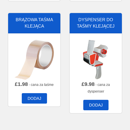
BRĄZOWA TAŚMA
DYSPENSER DO
KLEJĄCA
TAŚMY KLEJĄCEJ
£
1.98
£
9.98
- cana za taśme
- cana za
dyspenser
DODAJ
DODAJ