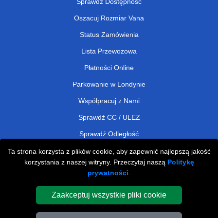
Sprawdź Dostępność
Oszacuj Rozmiar Vana
Status Zamówienia
Lista Przewozowa
Płatności Online
Parkowanie w Londynie
Współpracuj z Nami
Sprawdź CC / ULEZ
Sprawdź Odległość
Ta strona korzysta z plików cookie, aby zapewnić najlepszą jakość
korzystania z naszej witryny. Przeczytaj naszą
Politykę
Man and Van Removals
prywatności
.
Man and Van Services in London
Zaakceptuj wszystkie pliki cookie
Cardboard Boxes London