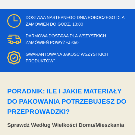
DOSTAWA NASTĘPNEGO DNIA ROBOCZEGO DLA
ZAMÓWIEŃ DO GODZ. 13:00
DARMOWA DOSTAWA DLA WSZYSTKICH
ZAMÓWIEŃ POWYŻEJ £50
GWARANTOWANA JAKOŚĆ WSZYSTKICH
PRODUKTÓW"
PORADNIK: ILE I JAKIE MATERIAŁY
DO PAKOWANIA POTRZEBUJESZ DO
PRZEPROWADZKI?
Sprawdź Według Wielkości Domu/Mieszkania