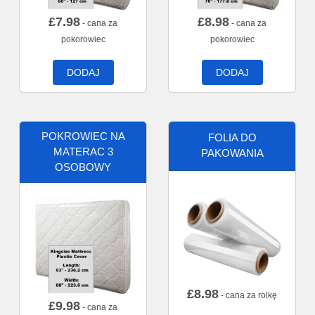
£
7.98
£
8.98
- cana za
- cana za
pokorowiec
pokorowiec
DODAJ
DODAJ
POKROWIEC NA
FOLIA DO
MATERAC 3
PAKOWANIA
OSOBOWY
£
8.98
- cana za rolkę
£
9.98
- cana za