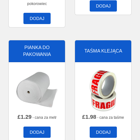
pokorowiec
DODAJ
DODAJ
PIANKA DO
TAŚMA KLEJĄCA
PAKOWANIA
£
1.29
£
1.98
- cana za metr
- cana za taśme
DODAJ
DODAJ