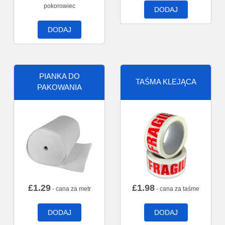
pokorowiec
DODAJ
DODAJ
PIANKA DO
TAŚMA KLEJĄCA
PAKOWANIA
£
1.29
£
1.98
- cana za metr
- cana za taśme
DODAJ
DODAJ