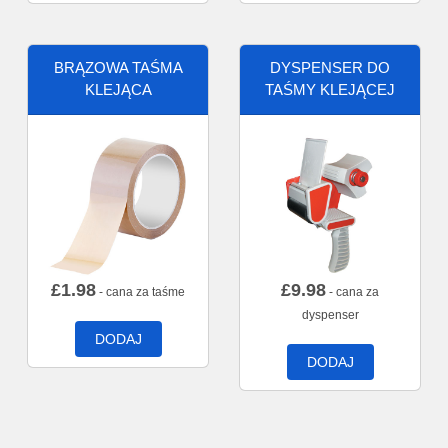
BRĄZOWA TAŚMA
DYSPENSER DO
KLEJĄCA
TAŚMY KLEJĄCEJ
£
1.98
£
9.98
- cana za taśme
- cana za
dyspenser
DODAJ
DODAJ