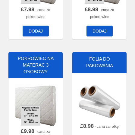
£
7.98
£
8.98
- cana za
- cana za
pokorowiec
pokorowiec
DODAJ
DODAJ
POKROWIEC NA
FOLIA DO
MATERAC 3
PAKOWANIA
OSOBOWY
£
8.98
- cana za rolkę
£
9.98
- cana za