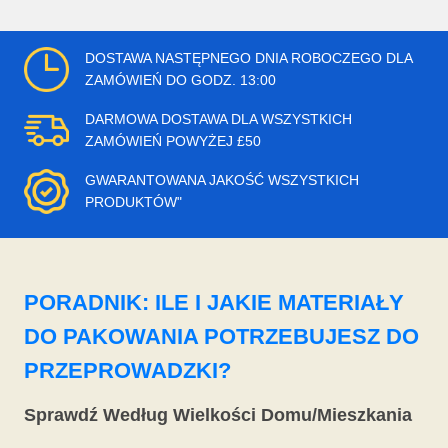
DOSTAWA NASTĘPNEGO DNIA ROBOCZEGO DLA
ZAMÓWIEŃ DO GODZ. 13:00
DARMOWA DOSTAWA DLA WSZYSTKICH
ZAMÓWIEŃ POWYŻEJ £50
GWARANTOWANA JAKOŚĆ WSZYSTKICH
PRODUKTÓW"
PORADNIK: ILE I JAKIE MATERIAŁY
DO PAKOWANIA POTRZEBUJESZ DO
PRZEPROWADZKI?
Sprawdź Według Wielkości Domu/Mieszkania