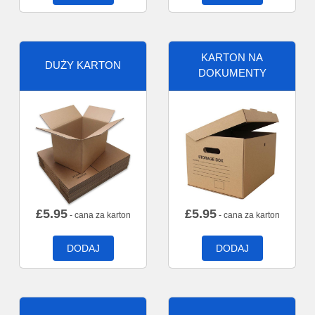
KARTON NA
DUŻY KARTON
DOKUMENTY
£
5.95
£
5.95
- cana za karton
- cana za karton
DODAJ
DODAJ