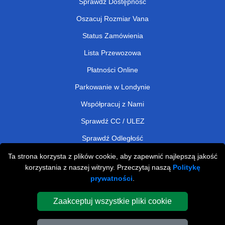
Sprawdź Dostępność
Oszacuj Rozmiar Vana
Status Zamówienia
Lista Przewozowa
Płatności Online
Parkowanie w Londynie
Współpracuj z Nami
Sprawdź CC / ULEZ
Sprawdź Odległość
Ta strona korzysta z plików cookie, aby zapewnić najlepszą jakość
korzystania z naszej witryny. Przeczytaj naszą
Politykę
Man and Van Removals
prywatności
.
Man and Van Services in London
Zaakceptuj wszystkie pliki cookie
Cardboard Boxes London