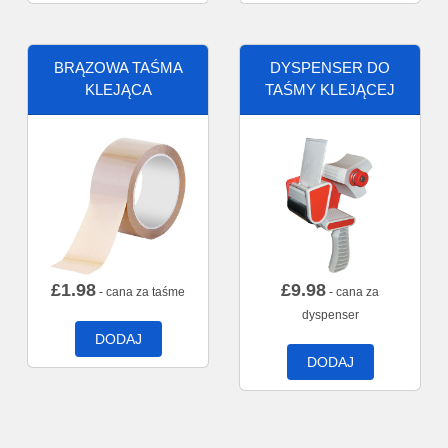
BRĄZOWA TAŚMA
DYSPENSER DO
KLEJĄCA
TAŚMY KLEJĄCEJ
£
1.98
£
9.98
- cana za taśme
- cana za
dyspenser
DODAJ
DODAJ