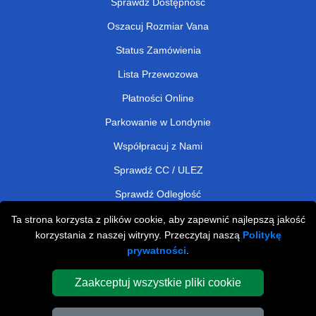
Sprawdź Dostępność
Oszacuj Rozmiar Vana
Status Zamówienia
Lista Przewozowa
Płatności Online
Parkowanie w Londynie
Współpracuj z Nami
Sprawdź CC / ULEZ
Sprawdź Odległość
Ta strona korzysta z plików cookie, aby zapewnić najlepszą jakość
korzystania z naszej witryny. Przeczytaj naszą
Politykę
Man and Van Removals
prywatności
.
Man and Van Services in London
Zaakceptuj wszystkie pliki cookie
Cardboard Boxes London