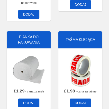
pokorowiec
DODAJ
DODAJ
PIANKA DO
TAŚMA KLEJĄCA
PAKOWANIA
£
1.29
£
1.98
- cana za metr
- cana za taśme
DODAJ
DODAJ