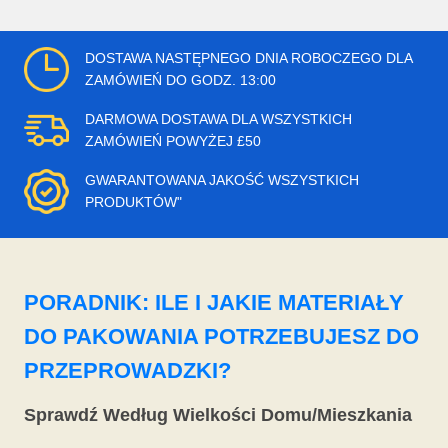
DOSTAWA NASTĘPNEGO DNIA ROBOCZEGO DLA
ZAMÓWIEŃ DO GODZ. 13:00
DARMOWA DOSTAWA DLA WSZYSTKICH
ZAMÓWIEŃ POWYŻEJ £50
GWARANTOWANA JAKOŚĆ WSZYSTKICH
PRODUKTÓW"
PORADNIK: ILE I JAKIE MATERIAŁY
DO PAKOWANIA POTRZEBUJESZ DO
PRZEPROWADZKI?
Sprawdź Według Wielkości Domu/Mieszkania