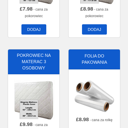
£
7.98
£
8.98
- cana za
- cana za
pokorowiec
pokorowiec
DODAJ
DODAJ
POKROWIEC NA
FOLIA DO
MATERAC 3
PAKOWANIA
OSOBOWY
£
8.98
- cana za rolkę
£
9.98
- cana za