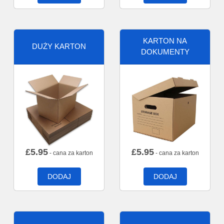
KARTON NA
DUŻY KARTON
DOKUMENTY
£
5.95
£
5.95
- cana za karton
- cana za karton
DODAJ
DODAJ