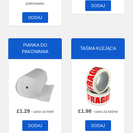
pokorowiec
DODAJ
DODAJ
PIANKA DO
TAŚMA KLEJĄCA
PAKOWANIA
£
1.29
£
1.98
- cana za metr
- cana za taśme
DODAJ
DODAJ