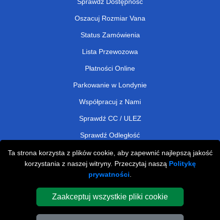
Sprawdź Dostępność
Oszacuj Rozmiar Vana
Status Zamówienia
Lista Przewozowa
Płatności Online
Parkowanie w Londynie
Współpracuj z Nami
Sprawdź CC / ULEZ
Sprawdź Odległość
Ta strona korzysta z plików cookie, aby zapewnić najlepszą jakość
korzystania z naszej witryny. Przeczytaj naszą
Politykę
Man and Van Removals
prywatności
.
Man and Van Services in London
Zaakceptuj wszystkie pliki cookie
Cardboard Boxes London