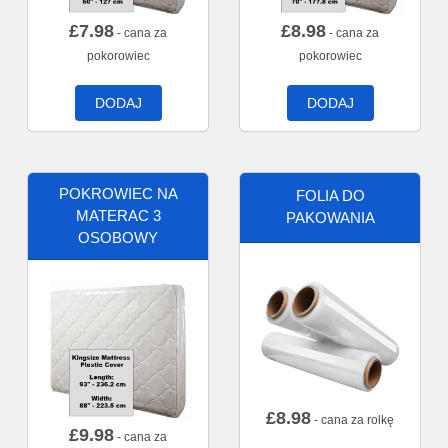
£
7.98
£
8.98
- cana za
- cana za
pokorowiec
pokorowiec
DODAJ
DODAJ
POKROWIEC NA
FOLIA DO
MATERAC 3
PAKOWANIA
OSOBOWY
£
8.98
- cana za rolkę
£
9.98
- cana za