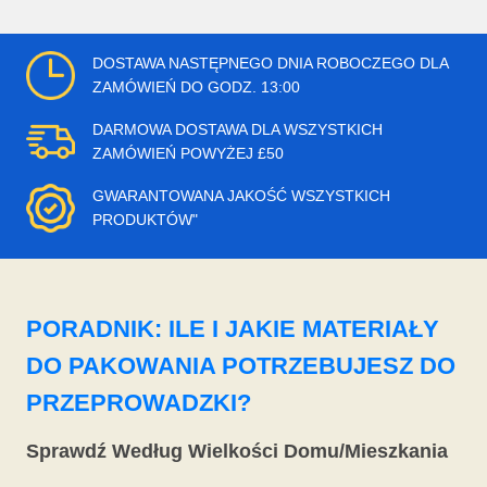
DOSTAWA NASTĘPNEGO DNIA ROBOCZEGO DLA
ZAMÓWIEŃ DO GODZ. 13:00
DARMOWA DOSTAWA DLA WSZYSTKICH
ZAMÓWIEŃ POWYŻEJ £50
GWARANTOWANA JAKOŚĆ WSZYSTKICH
PRODUKTÓW"
PORADNIK: ILE I JAKIE MATERIAŁY
DO PAKOWANIA POTRZEBUJESZ DO
PRZEPROWADZKI?
Sprawdź Według Wielkości Domu/Mieszkania