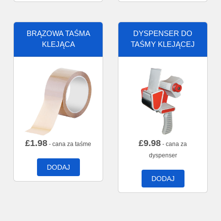
BRĄZOWA TAŚMA
DYSPENSER DO
KLEJĄCA
TAŚMY KLEJĄCEJ
£
1.98
£
9.98
- cana za taśme
- cana za
dyspenser
DODAJ
DODAJ