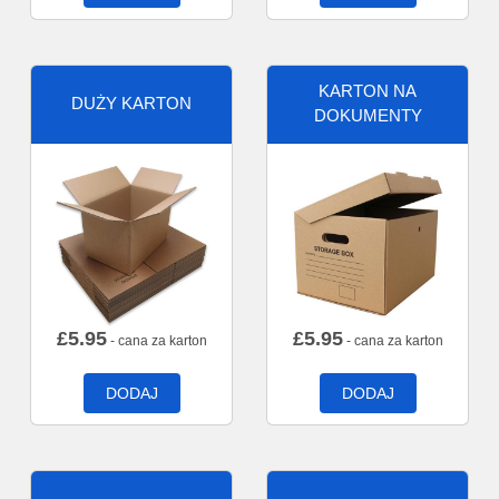
KARTON NA
DUŻY KARTON
DOKUMENTY
£
5.95
£
5.95
- cana za karton
- cana za karton
DODAJ
DODAJ