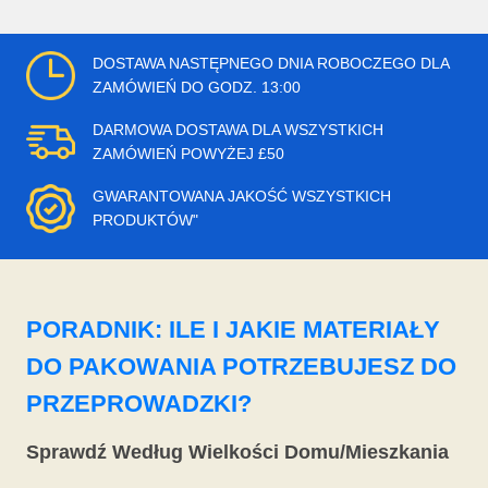
DOSTAWA NASTĘPNEGO DNIA ROBOCZEGO DLA
ZAMÓWIEŃ DO GODZ. 13:00
DARMOWA DOSTAWA DLA WSZYSTKICH
ZAMÓWIEŃ POWYŻEJ £50
GWARANTOWANA JAKOŚĆ WSZYSTKICH
PRODUKTÓW"
PORADNIK: ILE I JAKIE MATERIAŁY
DO PAKOWANIA POTRZEBUJESZ DO
PRZEPROWADZKI?
Sprawdź Według Wielkości Domu/Mieszkania