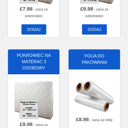
£
7.98
£
8.98
- cana za
- cana za
pokorowiec
pokorowiec
DODAJ
DODAJ
POKROWIEC NA
FOLIA DO
MATERAC 3
PAKOWANIA
OSOBOWY
£
8.98
- cana za rolkę
£
9.98
- cana za