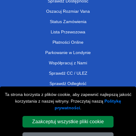
Sprawdź Dostępność
Oszacuj Rozmiar Vana
Status Zamówienia
Lista Przewozowa
Płatności Online
Parkowanie w Londynie
Współpracuj z Nami
Sprawdź CC / ULEZ
Sprawdź Odległość
Ta strona korzysta z plików cookie, aby zapewnić najlepszą jakość
korzystania z naszej witryny. Przeczytaj naszą
Politykę
Man and Van Removals
prywatności
.
Man and Van Services in London
Zaakceptuj wszystkie pliki cookie
Cardboard Boxes London