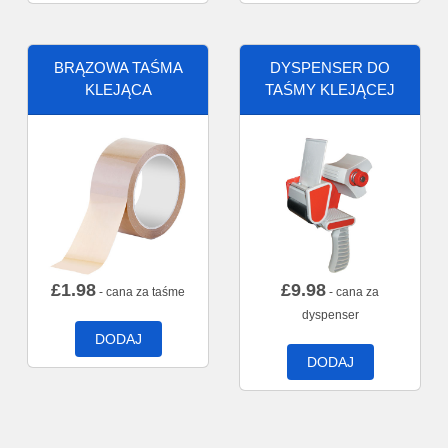
BRĄZOWA TAŚMA
DYSPENSER DO
KLEJĄCA
TAŚMY KLEJĄCEJ
£
1.98
£
9.98
- cana za taśme
- cana za
dyspenser
DODAJ
DODAJ