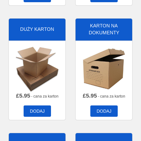
KARTON NA
DUŻY KARTON
DOKUMENTY
£
5.95
£
5.95
- cana za karton
- cana za karton
DODAJ
DODAJ