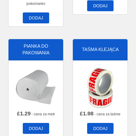
pokorowiec
DODAJ
DODAJ
PIANKA DO
TAŚMA KLEJĄCA
PAKOWANIA
£
1.29
£
1.98
- cana za metr
- cana za taśme
DODAJ
DODAJ