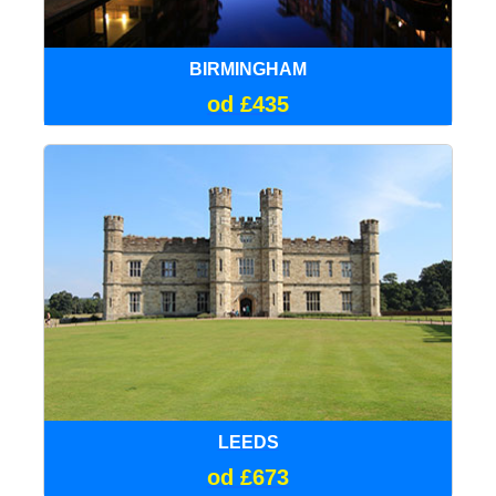
BIRMINGHAM
od £435
LEEDS
od £673