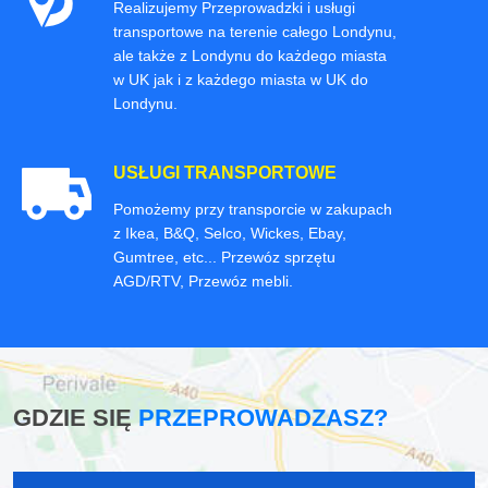
Realizujemy Przeprowadzki i usługi
transportowe na terenie całego Londynu,
ale także z Londynu do każdego miasta
w UK jak i z każdego miasta w UK do
Londynu.
USŁUGI TRANSPORTOWE
Pomożemy przy transporcie w zakupach
z Ikea, B&Q, Selco, Wickes, Ebay,
Gumtree, etc... Przewóz sprzętu
AGD/RTV, Przewóz mebli.
GDZIE SIĘ
PRZEPROWADZASZ?