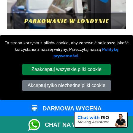
Ta strona korzysta z plików cookie, aby zapewnić najlepszą jakość
korzystania z naszej witryny. Przeczytaj naszą
Politykę
prywatności
.
Zaakceptuj wszystkie pliki cookie
Przeprowadzki Londyn
Akceptuj tylko niezbędne pliki cookie
673 Seven Sisters Road
,
N15 5LA
London
UK
Napisz do nas
DARMOWA WYCENA
+44 208 099 9173
CHAT NA WHATSAPP