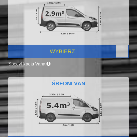
WYBIERZ
Specyfikacja Vana
ŚREDNI VAN