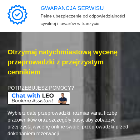
GWARANCJA SERWISU
Pełne ubezpieczenie od odpowiedzialności
cywilnej i towarów w tranzycie.
Otrzymaj natychmiastową wycenę
przeprowadzki z przejrzystym
cennikiem
POTRZEBUJESZ POMOCY?
Wybierz datę przeprowadzki, rozmiar vana, liczbę
pracowników oraz szczegóły trasy, aby zobaczyć
przejrzystą wycenę online swojej przeprowadzki przed
dokonaniem rezerwacji.