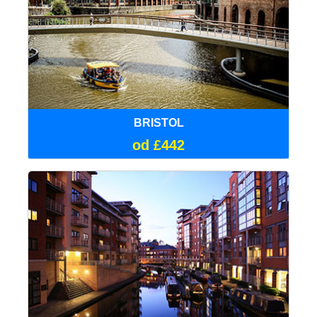
BRISTOL
od £442