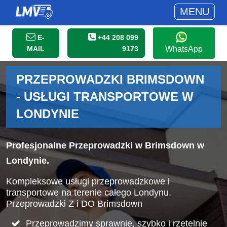
MENU
E-
+44 208 099
MAIL
9173
WhatsApp
PRZEPROWADZKI BRIMSDOWN
- USŁUGI TRANSPORTOWE W
LONDYNIE
Profesjonalne Przeprowadzki w Brimsdown w
Londynie.
Kompleksowe usługi przeprowadzkowe i
transportowe na terenie całego Londynu.
Przeprowadzki Z i DO Brimsdown
Przeprowadzimy sprawnie, szybko i rzetelnie