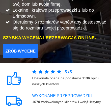
twój dom lub twoją firmę.
Lokalne i krajowe przeprowadzki z lub do
Brimsdown.
Oferujemy 5 rozmiarów vanów aby dostosować
się do rozmiaru twojej przeprowadzki.
SZYBKA WYCENA I REZERWACJA ONLINE.
ZRÓB WYCENĘ
5
/
5
Doskonała ocena na podstawie
1136
opinii
naszych klientów.
WYKONANE PRZEPROWADZKI
1670
zadowolonych klientów i wciąż liczymy.