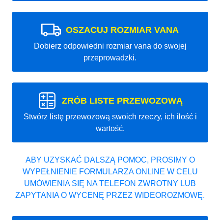
OSZACUJ ROZMIAR VANA
Dobierz odpowiedni rozmiar vana do swojej
przeprowadzki.
ZRÓB LISTE PRZEWOZOWĄ
Stwórz listę przewozową swoich rzeczy, ich ilość i
wartość.
ABY UZYSKAĆ DALSZĄ POMOC, PROSIMY O
WYPEŁNIENIE FORMULARZA ONLINE W CELU
UMÓWIENIA SIĘ NA TELEFON ZWROTNY LUB
ZAPYTANIA O WYCENĘ PRZEZ WIDEOROZMOWĘ.