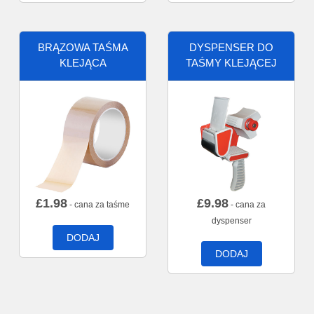
BRĄZOWA TAŚMA
DYSPENSER DO
KLEJĄCA
TAŚMY KLEJĄCEJ
£
1.98
£
9.98
- cana za taśme
- cana za
dyspenser
DODAJ
DODAJ