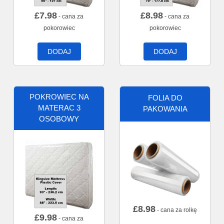
£
7.98
£
8.98
- cana za
- cana za
pokorowiec
pokorowiec
DODAJ
DODAJ
POKROWIEC NA
FOLIA DO
MATERAC 3
PAKOWANIA
OSOBOWY
£
8.98
- cana za rolkę
£
9.98
- cana za