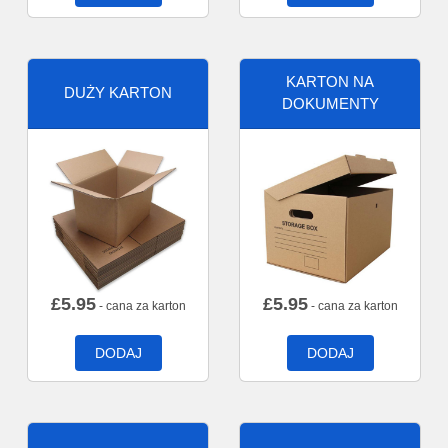
KARTON NA
DUŻY KARTON
DOKUMENTY
£
5.95
£
5.95
- cana za karton
- cana za karton
DODAJ
DODAJ