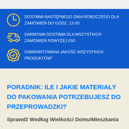
DOSTAWA NASTĘPNEGO DNIA ROBOCZEGO DLA
ZAMÓWIEŃ DO GODZ. 13:00
DARMOWA DOSTAWA DLA WSZYSTKICH
ZAMÓWIEŃ POWYŻEJ £50
GWARANTOWANA JAKOŚĆ WSZYSTKICH
PRODUKTÓW"
PORADNIK: ILE I JAKIE MATERIAŁY
DO PAKOWANIA POTRZEBUJESZ DO
PRZEPROWADZKI?
Sprawdź Według Wielkości Domu/Mieszkania