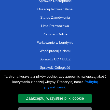
Sprawdź Dostępność
Oszacuj Rozmiar Vana
Status Zamówienia
Lista Przewozowa
Płatności Online
Parkowanie w Londynie
Współpracuj z Nami
Sprawdź CC / ULEZ
Sprawdź Odległość
Ta strona korzysta z plików cookie, aby zapewnić najlepszą jakość
korzystania z naszej witryny. Przeczytaj naszą
Politykę
Man and Van Removals
prywatności
.
Man and Van Services in London
Zaakceptuj wszystkie pliki cookie
Cardboard Boxes London