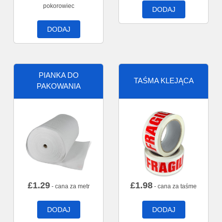
pokorowiec
DODAJ
DODAJ
PIANKA DO
TAŚMA KLEJĄCA
PAKOWANIA
£
1.29
£
1.98
- cana za metr
- cana za taśme
DODAJ
DODAJ