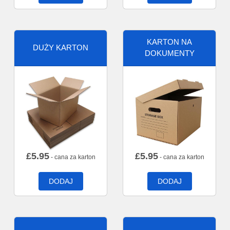
KARTON NA
DUŻY KARTON
DOKUMENTY
£
5.95
£
5.95
- cana za karton
- cana za karton
DODAJ
DODAJ