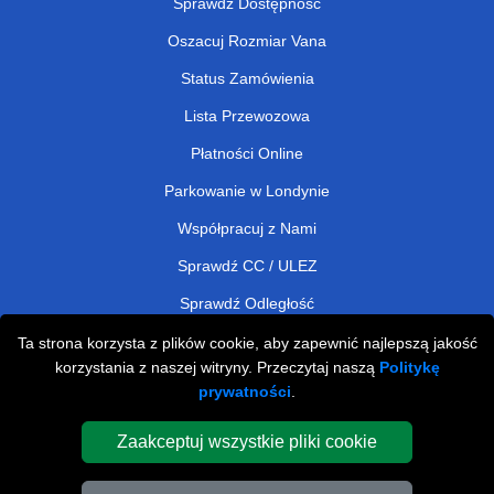
Sprawdź Dostępność
Oszacuj Rozmiar Vana
Status Zamówienia
Lista Przewozowa
Płatności Online
Parkowanie w Londynie
Współpracuj z Nami
Sprawdź CC / ULEZ
Sprawdź Odległość
Ta strona korzysta z plików cookie, aby zapewnić najlepszą jakość
korzystania z naszej witryny. Przeczytaj naszą
Politykę
Man and Van Removals
prywatności
.
Man and Van Services in London
Zaakceptuj wszystkie pliki cookie
Cardboard Boxes London