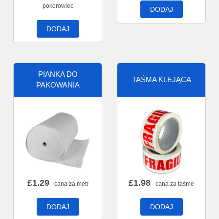
pokorowiec
DODAJ
DODAJ
PIANKA DO
TAŚMA KLEJĄCA
PAKOWANIA
£
1.29
£
1.98
- cana za metr
- cana za taśme
DODAJ
DODAJ