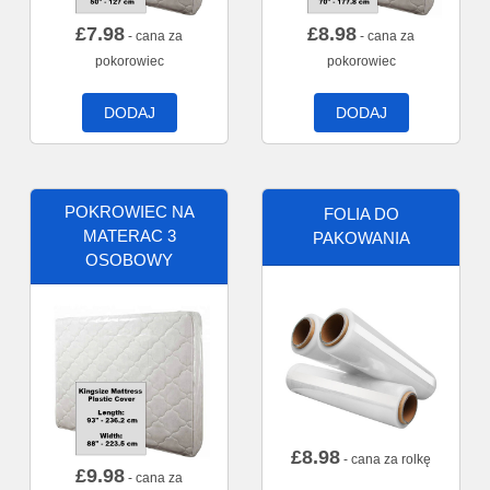
£
7.98
£
8.98
- cana za
- cana za
pokorowiec
pokorowiec
DODAJ
DODAJ
POKROWIEC NA
FOLIA DO
MATERAC 3
PAKOWANIA
OSOBOWY
£
8.98
- cana za rolkę
£
9.98
- cana za