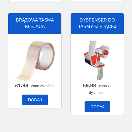
BRĄZOWA TAŚMA
DYSPENSER DO
KLEJĄCA
TAŚMY KLEJĄCEJ
£
1.98
£
9.98
- cana za taśme
- cana za
dyspenser
DODAJ
DODAJ