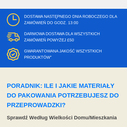
DOSTAWA NASTĘPNEGO DNIA ROBOCZEGO DLA
ZAMÓWIEŃ DO GODZ. 13:00
DARMOWA DOSTAWA DLA WSZYSTKICH
ZAMÓWIEŃ POWYŻEJ £50
GWARANTOWANA JAKOŚĆ WSZYSTKICH
PRODUKTÓW"
PORADNIK: ILE I JAKIE MATERIAŁY
DO PAKOWANIA POTRZEBUJESZ DO
PRZEPROWADZKI?
Sprawdź Według Wielkości Domu/Mieszkania