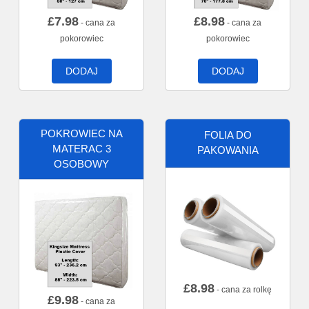
£
7.98
£
8.98
- cana za
- cana za
pokorowiec
pokorowiec
DODAJ
DODAJ
POKROWIEC NA
FOLIA DO
MATERAC 3
PAKOWANIA
OSOBOWY
£
8.98
- cana za rolkę
£
9.98
- cana za