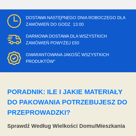
DOSTAWA NASTĘPNEGO DNIA ROBOCZEGO DLA
ZAMÓWIEŃ DO GODZ. 13:00
DARMOWA DOSTAWA DLA WSZYSTKICH
ZAMÓWIEŃ POWYŻEJ £50
GWARANTOWANA JAKOŚĆ WSZYSTKICH
PRODUKTÓW"
PORADNIK: ILE I JAKIE MATERIAŁY
DO PAKOWANIA POTRZEBUJESZ DO
PRZEPROWADZKI?
Sprawdź Według Wielkości Domu/Mieszkania