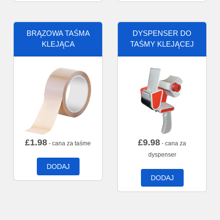
BRĄZOWA TAŚMA
DYSPENSER DO
KLEJĄCA
TAŚMY KLEJĄCEJ
£
1.98
£
9.98
- cana za taśme
- cana za
dyspenser
DODAJ
DODAJ