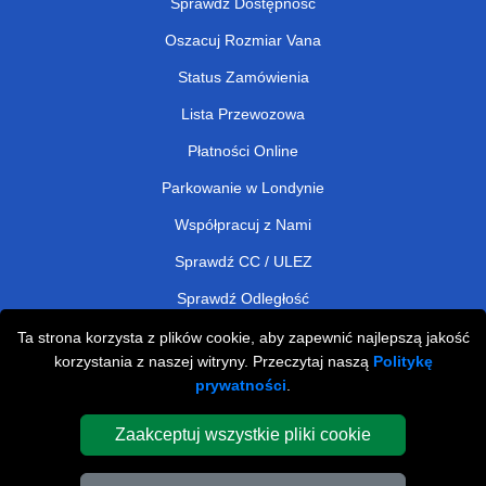
Sprawdź Dostępność
Oszacuj Rozmiar Vana
Status Zamówienia
Lista Przewozowa
Płatności Online
Parkowanie w Londynie
Współpracuj z Nami
Sprawdź CC / ULEZ
Sprawdź Odległość
Ta strona korzysta z plików cookie, aby zapewnić najlepszą jakość
korzystania z naszej witryny. Przeczytaj naszą
Politykę
Man and Van Removals
prywatności
.
Man and Van Services in London
Zaakceptuj wszystkie pliki cookie
Cardboard Boxes London