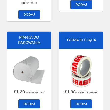
pokorowiec
DODAJ
DODAJ
PIANKA DO
TAŚMA KLEJĄCA
PAKOWANIA
£
1.29
£
1.98
- cana za metr
- cana za taśme
DODAJ
DODAJ