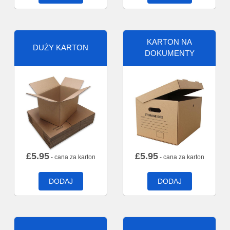
KARTON NA
DUŻY KARTON
DOKUMENTY
£
5.95
£
5.95
- cana za karton
- cana za karton
DODAJ
DODAJ