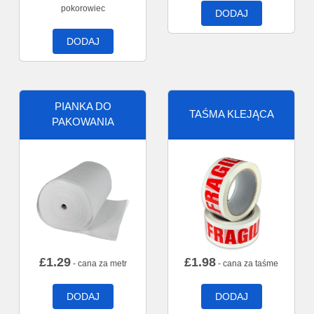
pokorowiec
DODAJ
DODAJ
PIANKA DO
TAŚMA KLEJĄCA
PAKOWANIA
£
1.29
£
1.98
- cana za metr
- cana za taśme
DODAJ
DODAJ