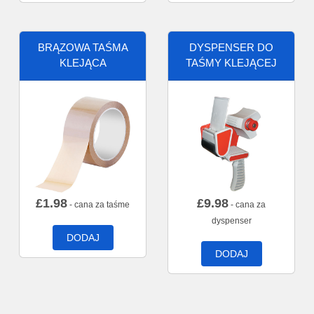
BRĄZOWA TAŚMA
DYSPENSER DO
KLEJĄCA
TAŚMY KLEJĄCEJ
£
1.98
£
9.98
- cana za taśme
- cana za
dyspenser
DODAJ
DODAJ