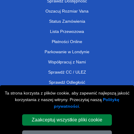
Sprawdź Dostępność
Oszacuj Rozmiar Vana
Status Zamówienia
Lista Przewozowa
Płatności Online
Parkowanie w Londynie
Współpracuj z Nami
Sprawdź CC / ULEZ
Sprawdź Odległość
Ta strona korzysta z plików cookie, aby zapewnić najlepszą jakość
korzystania z naszej witryny. Przeczytaj naszą
Politykę
Man and Van Removals
prywatności
.
Man and Van Services in London
Zaakceptuj wszystkie pliki cookie
Cardboard Boxes London