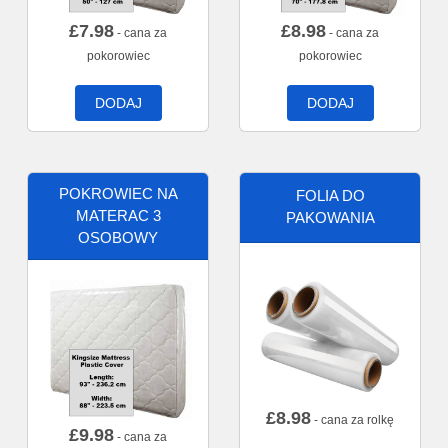
£
7.98
£
8.98
- cana za
- cana za
pokorowiec
pokorowiec
DODAJ
DODAJ
POKROWIEC NA
FOLIA DO
MATERAC 3
PAKOWANIA
OSOBOWY
£
8.98
- cana za rolkę
£
9.98
- cana za