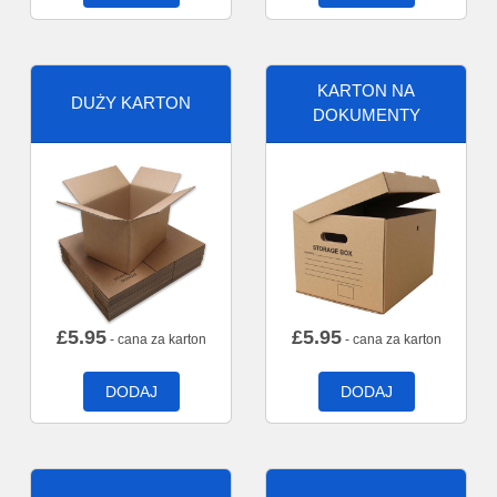
KARTON NA
DUŻY KARTON
DOKUMENTY
£
5.95
£
5.95
- cana za karton
- cana za karton
DODAJ
DODAJ