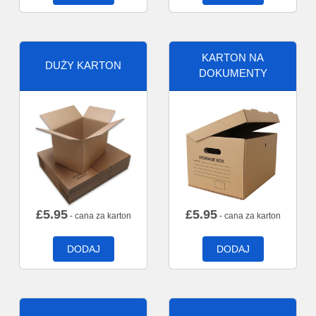
KARTON NA
DUŻY KARTON
DOKUMENTY
£
5.95
£
5.95
- cana za karton
- cana za karton
DODAJ
DODAJ