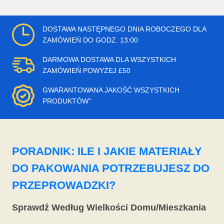
DOSTAWA NASTĘPNEGO DNIA ROBOCZEGO DLA
ZAMÓWIEŃ DO GODZ. 13:00
DARMOWA DOSTAWA DLA WSZYSTKICH
ZAMÓWIEŃ POWYŻEJ £50
GWARANTOWANA JAKOŚĆ WSZYSTKICH
PRODUKTÓW"
PORADNIK: ILE I JAKIE MATERIAŁY
DO PAKOWANIA POTRZEBUJESZ DO
PRZEPROWADZKI?
Sprawdź Według Wielkości Domu/Mieszkania