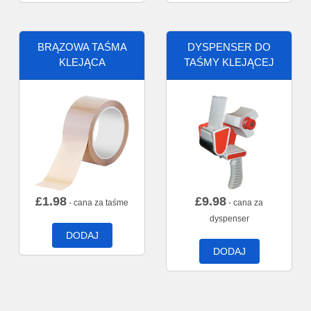
BRĄZOWA TAŚMA
DYSPENSER DO
KLEJĄCA
TAŚMY KLEJĄCEJ
£
1.98
£
9.98
- cana za taśme
- cana za
dyspenser
DODAJ
DODAJ