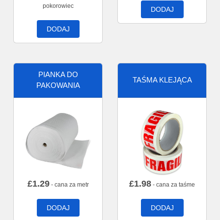
pokorowiec
DODAJ
DODAJ
PIANKA DO
TAŚMA KLEJĄCA
PAKOWANIA
£
1.29
£
1.98
- cana za metr
- cana za taśme
DODAJ
DODAJ