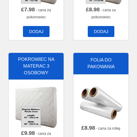
£
7.98
£
8.98
- cana za
- cana za
pokorowiec
pokorowiec
DODAJ
DODAJ
POKROWIEC NA
FOLIA DO
MATERAC 3
PAKOWANIA
OSOBOWY
£
8.98
- cana za rolkę
£
9.98
- cana za