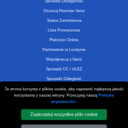
Sprawdź Dostępność
Oszacuj Rozmiar Vana
Status Zamówienia
Lista Przewozowa
Płatności Online
Parkowanie w Londynie
Współpracuj z Nami
Sprawdź CC / ULEZ
Sprawdź Odległość
Ta strona korzysta z plików cookie, aby zapewnić najlepszą jakość
korzystania z naszej witryny. Przeczytaj naszą
Politykę
Man and Van Removals
prywatności
.
Man and Van Services in London
Zaakceptuj wszystkie pliki cookie
Cardboard Boxes London