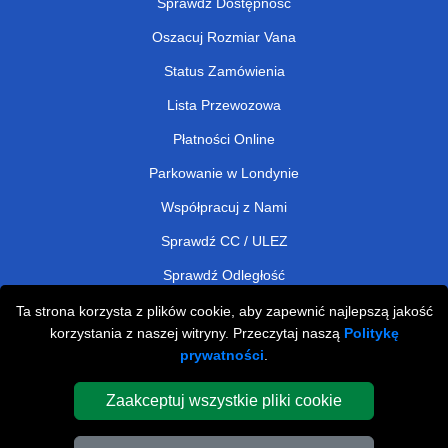
Sprawdź Dostępność
Oszacuj Rozmiar Vana
Status Zamówienia
Lista Przewozowa
Płatności Online
Parkowanie w Londynie
Współpracuj z Nami
Sprawdź CC / ULEZ
Sprawdź Odległość
Ta strona korzysta z plików cookie, aby zapewnić najlepszą jakość
korzystania z naszej witryny. Przeczytaj naszą
Politykę
Man and Van Removals
prywatności
.
Man and Van Services in London
Zaakceptuj wszystkie pliki cookie
Cardboard Boxes London