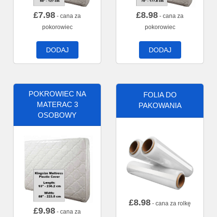
£
7.98
£
8.98
- cana za
- cana za
pokorowiec
pokorowiec
DODAJ
DODAJ
POKROWIEC NA
FOLIA DO
MATERAC 3
PAKOWANIA
OSOBOWY
£
8.98
- cana za rolkę
£
9.98
- cana za