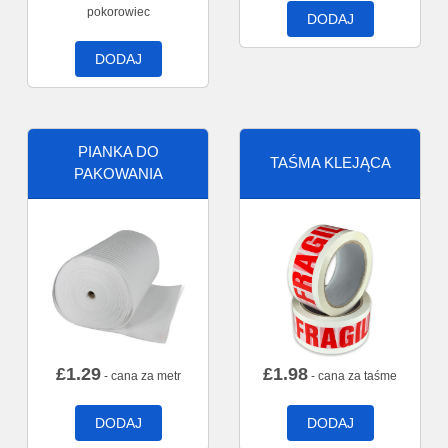
pokorowiec
DODAJ
DODAJ
PIANKA DO
TAŚMA KLEJĄCA
PAKOWANIA
£
1.29
£
1.98
- cana za metr
- cana za taśme
DODAJ
DODAJ