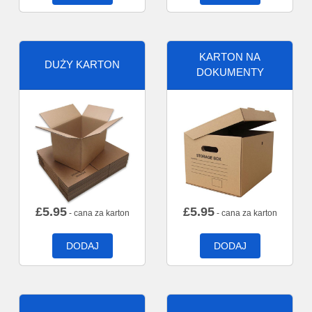
KARTON NA
DUŻY KARTON
DOKUMENTY
£
5.95
£
5.95
- cana za karton
- cana za karton
DODAJ
DODAJ