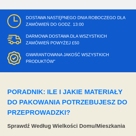
DOSTAWA NASTĘPNEGO DNIA ROBOCZEGO DLA
ZAMÓWIEŃ DO GODZ. 13:00
DARMOWA DOSTAWA DLA WSZYSTKICH
ZAMÓWIEŃ POWYŻEJ £50
GWARANTOWANA JAKOŚĆ WSZYSTKICH
PRODUKTÓW"
PORADNIK: ILE I JAKIE MATERIAŁY
DO PAKOWANIA POTRZEBUJESZ DO
PRZEPROWADZKI?
Sprawdź Według Wielkości Domu/Mieszkania