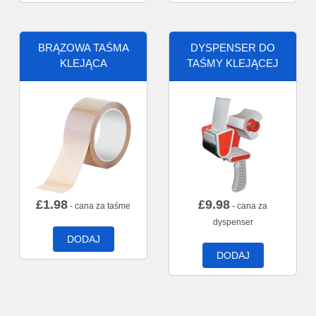
BRĄZOWA TAŚMA
DYSPENSER DO
KLEJĄCA
TAŚMY KLEJĄCEJ
£
1.98
£
9.98
- cana za taśme
- cana za
dyspenser
DODAJ
DODAJ