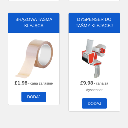
BRĄZOWA TAŚMA
DYSPENSER DO
KLEJĄCA
TAŚMY KLEJĄCEJ
£
1.98
£
9.98
- cana za taśme
- cana za
dyspenser
DODAJ
DODAJ