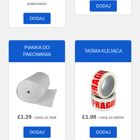
pokorowiec
DODAJ
DODAJ
PIANKA DO
TAŚMA KLEJĄCA
PAKOWANIA
£
1.29
£
1.98
- cana za metr
- cana za taśme
DODAJ
DODAJ