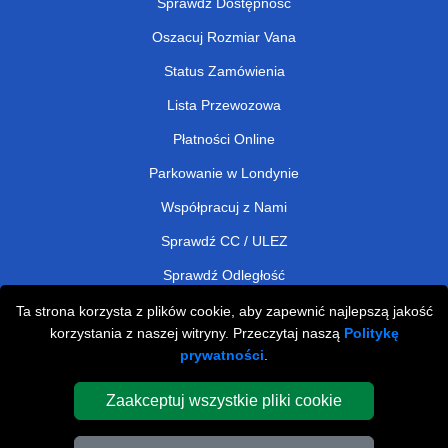
Sprawdź Dostępność
Oszacuj Rozmiar Vana
Status Zamówienia
Lista Przewozowa
Płatności Online
Parkowanie w Londynie
Współpracuj z Nami
Sprawdź CC / ULEZ
Sprawdź Odległość
Ta strona korzysta z plików cookie, aby zapewnić najlepszą jakość
korzystania z naszej witryny. Przeczytaj naszą
Politykę
Man and Van Removals
prywatności
.
Man and Van Services in London
Zaakceptuj wszystkie pliki cookie
Cardboard Boxes London