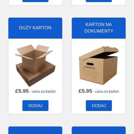
KARTON NA
DUŻY KARTON
DOKUMENTY
£
5.95
£
5.95
- cana za karton
- cana za karton
DODAJ
DODAJ