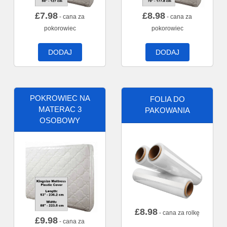
£
7.98
£
8.98
- cana za
- cana za
pokorowiec
pokorowiec
DODAJ
DODAJ
POKROWIEC NA
FOLIA DO
MATERAC 3
PAKOWANIA
OSOBOWY
£
8.98
- cana za rolkę
£
9.98
- cana za