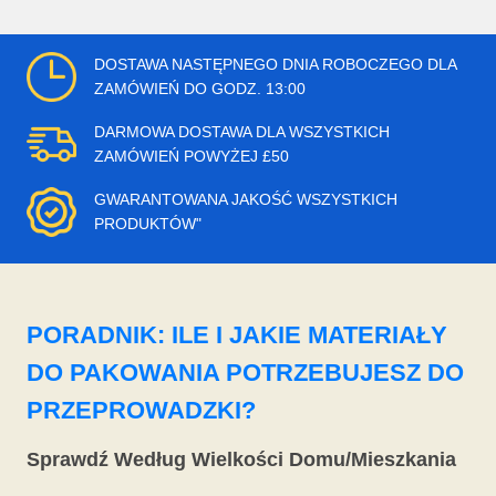
DOSTAWA NASTĘPNEGO DNIA ROBOCZEGO DLA
ZAMÓWIEŃ DO GODZ. 13:00
DARMOWA DOSTAWA DLA WSZYSTKICH
ZAMÓWIEŃ POWYŻEJ £50
GWARANTOWANA JAKOŚĆ WSZYSTKICH
PRODUKTÓW"
PORADNIK: ILE I JAKIE MATERIAŁY
DO PAKOWANIA POTRZEBUJESZ DO
PRZEPROWADZKI?
Sprawdź Według Wielkości Domu/Mieszkania