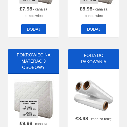
£
7.98
£
8.98
- cana za
- cana za
pokorowiec
pokorowiec
DODAJ
DODAJ
POKROWIEC NA
FOLIA DO
MATERAC 3
PAKOWANIA
OSOBOWY
£
8.98
- cana za rolkę
£
9.98
- cana za