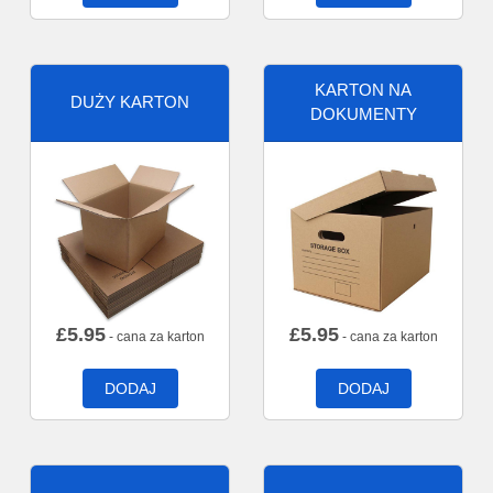
KARTON NA
DUŻY KARTON
DOKUMENTY
£
5.95
£
5.95
- cana za karton
- cana za karton
DODAJ
DODAJ