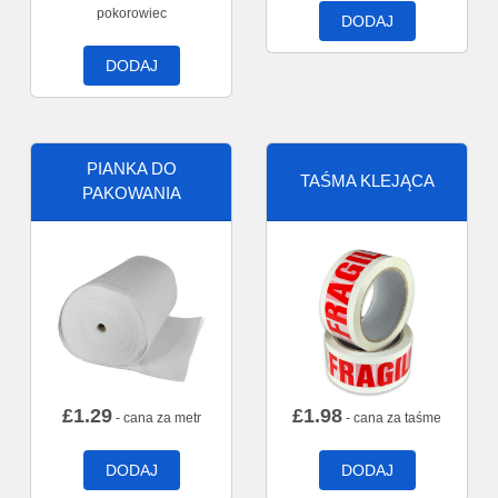
pokorowiec
DODAJ
DODAJ
PIANKA DO
TAŚMA KLEJĄCA
PAKOWANIA
£
1.29
£
1.98
- cana za metr
- cana za taśme
DODAJ
DODAJ