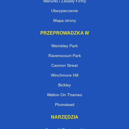
Warunki i Zasady Firmy
Ubezpieczenie
Mapa strony
PRZEPROWADZKA W
Wembley Park
Ravenscourt Park
Cannon Street
Winchmore Hill
Bickley
Walton On Thames
Plumstead
NARZĘDZIA