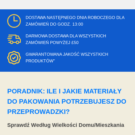
DOSTAWA NASTĘPNEGO DNIA ROBOCZEGO DLA
ZAMÓWIEŃ DO GODZ. 13:00
DARMOWA DOSTAWA DLA WSZYSTKICH
ZAMÓWIEŃ POWYŻEJ £50
GWARANTOWANA JAKOŚĆ WSZYSTKICH
PRODUKTÓW"
PORADNIK: ILE I JAKIE MATERIAŁY
DO PAKOWANIA POTRZEBUJESZ DO
PRZEPROWADZKI?
Sprawdź Według Wielkości Domu/Mieszkania