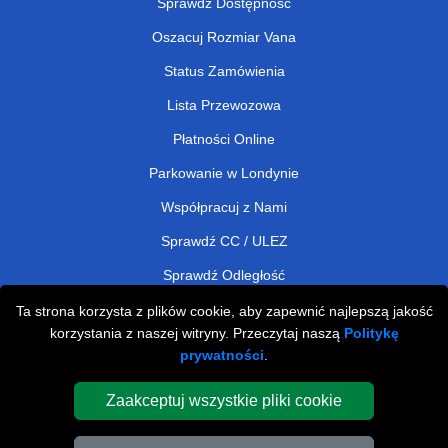
Sprawdź Dostępność
Oszacuj Rozmiar Vana
Status Zamówienia
Lista Przewozowa
Płatności Online
Parkowanie w Londynie
Współpracuj z Nami
Sprawdź CC / ULEZ
Sprawdź Odległość
Ta strona korzysta z plików cookie, aby zapewnić najlepszą jakość
korzystania z naszej witryny. Przeczytaj naszą
Politykę
Man and Van Removals
prywatności
.
Man and Van Services in London
Zaakceptuj wszystkie pliki cookie
Cardboard Boxes London