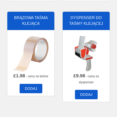
BRĄZOWA TAŚMA
DYSPENSER DO
KLEJĄCA
TAŚMY KLEJĄCEJ
£
1.98
£
9.98
- cana za taśme
- cana za
dyspenser
DODAJ
DODAJ