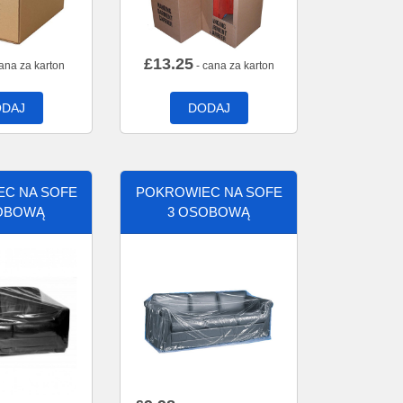
£
13.25
ana za karton
- cana za karton
DAJ
DODAJ
C NA SOFE
POKROWIEC NA SOFE
OBOWĄ
3 OSOBOWĄ