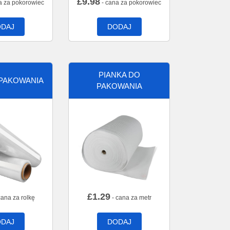
£
9.98
a za pokorowiec
- cana za pokorowiec
DAJ
DODAJ
PIANKA DO
 PAKOWANIA
PAKOWANIA
£
1.29
cana za rolkę
- cana za metr
DAJ
DODAJ