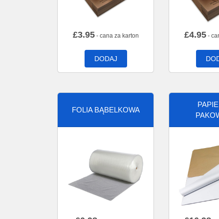
£
3.95
£
4.95
- cana za karton
- ca
DODAJ
DO
PAPI
FOLIA BĄBELKOWA
PAKO