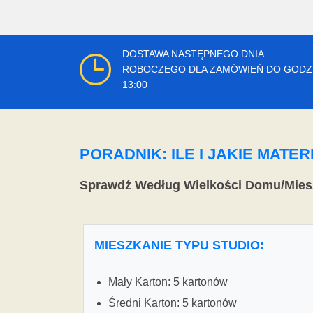
DOSTAWA NASTĘPNEGO DNIA
ROBOCZEGO DLA ZAMÓWIEŃ DO GODZ
13:00
PORADNIK: ILE I JAKIE MAT
Sprawdź Według Wielkości Domu/Mies
MIESZKANIE TYPU STUDIO:
Mały Karton: 5 kartonów
Średni Karton: 5 kartonów