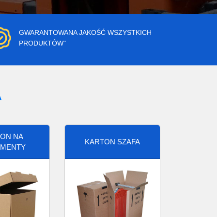
GWARANTOWANA JAKOŚĆ WSZYSTKICH
PRODUKTÓW"
A
ON NA
KARTON SZAFA
MENTY