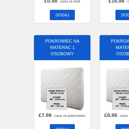
£
0.98
£
16.98
- cana za metr
- 
DODAJ
DO
POKROWIEC NA
POKROW
MATERAC 1
MATE
OSOBOWY
OSO
£
7.98
£
8.98
- cana za pokorowiec
- cana