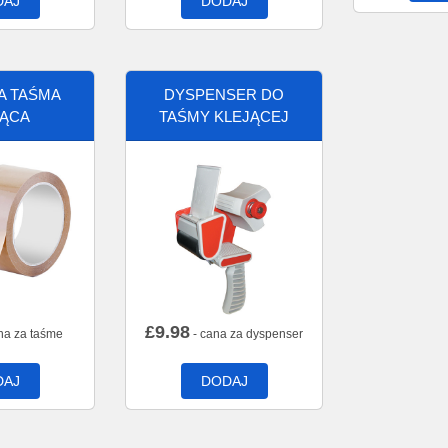
DAJ
DODAJ
A TAŚMA
DYSPENSER DO
JĄCA
TAŚMY KLEJĄCEJ
£
9.98
na za taśme
- cana za dyspenser
DAJ
DODAJ