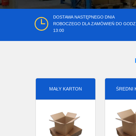
DOSTAWA NASTĘPNEGO DNIA
ROBOCZEGO DLA ZAMÓWIEŃ DO GODZ
13:00
MAŁY KARTON
ŚREDNI