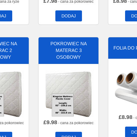
£
7.98
£
8.98
cana za ryze
- cana za pokorowiec
- can
DAJ
DODAJ
DO
IEC NA
POKROWIEC NA
FOLIA DO
RAC 2
MATERAC 3
BOWY
OSOBOWY
£
8.98
- 
£
9.98
 za pokorowiec
- cana za pokorowiec
DO