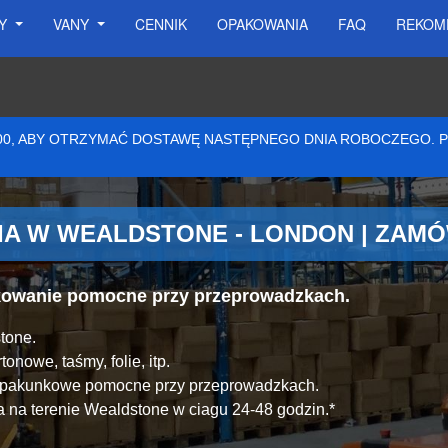
SY
VANY
CENNIK
OPAKOWANIA
FAQ
REKOM
:00, ABY OTRZYMAĆ DOSTAWĘ NASTĘPNEGO DNIA ROBOCZEGO.
A W WEALDSTONE - LONDON | ZAMÓ
akowanie pomocne przy przeprowadzkach.
tone.
onowe, taśmy, folie, itp.
y pakunkowe pomocne przy przeprowadzkach.
 na terenie Wealdstone w ciagu 24-48 godzin.*