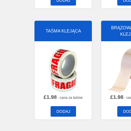
DODAJ
DO
BRĄZOW
TAŚMA KLEJĄCA
KLE
£
1.98
£
1.98
- cana za taśme
- ca
DODAJ
DO