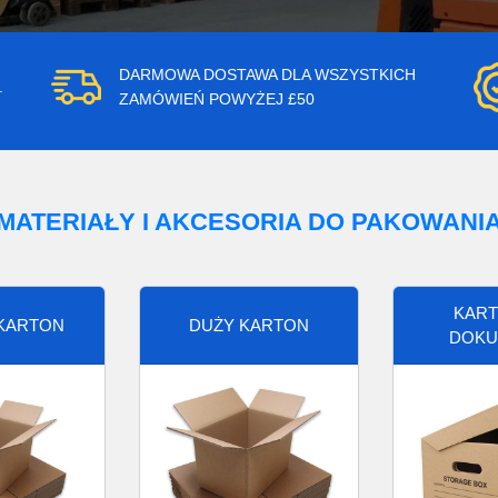
DARMOWA DOSTAWA DLA WSZYSTKICH
.
ZAMÓWIEŃ POWYŻEJ £50
MATERIAŁY I AKCESORIA DO PAKOWANI
KART
 KARTON
DUŻY KARTON
DOKU