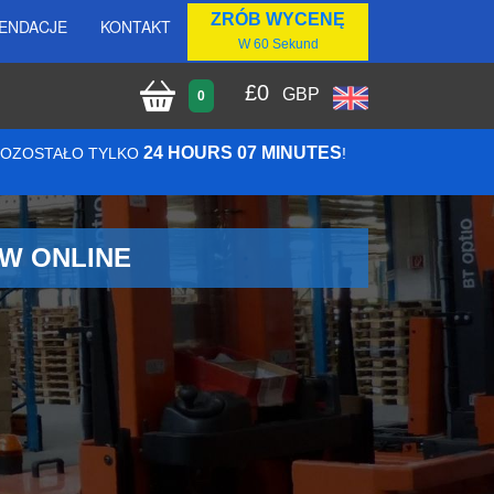
ZRÓB WYCENĘ
ENDACJE
KONTAKT
W 60 Sekund
£
0
GBP
0
24 HOURS 07 MINUTES
 POZOSTAŁO TYLKO
!
W ONLINE