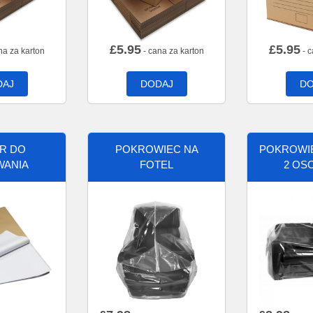
£
5.95
£
5.95
na za karton
- cana za karton
- c
DAJ
DODAJ
DO
ER DO
POKROWIEC NA
POKROWIE
WANIA
FOTEL
2 OS