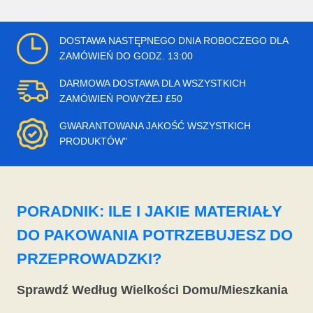
DOSTAWA NASTĘPNEGO DNIA ROBOCZEGO DLA
ZAMÓWIEŃ DO GODZ. 13:00
DARMOWA DOSTAWA DLA WSZYSTKICH
ZAMÓWIEŃ POWYŻEJ £50
GWARANTOWANA JAKOŚĆ WSZYSTKICH
PRODUKTÓW"
PORADNIK: ILE I JAKIE MATERIAŁY
DO PAKOWANIA POTRZEBUJESZ DO
PRZEPROWADZKI?
Sprawdź Według Wielkości Domu/Mieszkania