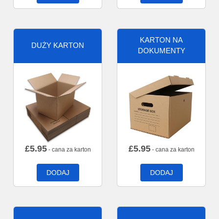
KARTON NA
DUŻY KARTON
DOKUMENTY
£
5.95
£
5.95
- cana za karton
- cana za karton
DODAJ
DODAJ