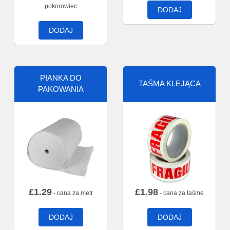
pokorowiec
DODAJ
DODAJ
PIANKA DO
TAŚMA KLEJĄCA
PAKOWANIA
£
1.29
£
1.98
- cana za metr
- cana za taśme
DODAJ
DODAJ