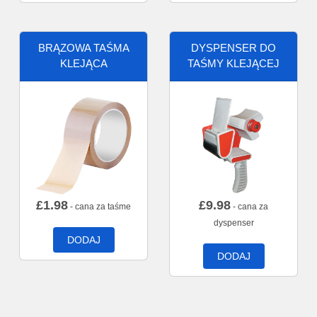
BRĄZOWA TAŚMA
DYSPENSER DO
KLEJĄCA
TAŚMY KLEJĄCEJ
£
1.98
£
9.98
- cana za taśme
- cana za
dyspenser
DODAJ
DODAJ