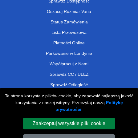
Sprawdź Dostępność
Oszacuj Rozmiar Vana
Status Zamówienia
Lista Przewozowa
Płatności Online
Parkowanie w Londynie
Współpracuj z Nami
Sprawdź CC / ULEZ
Sprawdź Odległość
Ta strona korzysta z plików cookie, aby zapewnić najlepszą jakość
korzystania z naszej witryny. Przeczytaj naszą
Politykę
Man and Van Removals
prywatności
.
Man and Van Services in London
Zaakceptuj wszystkie pliki cookie
Cardboard Boxes London