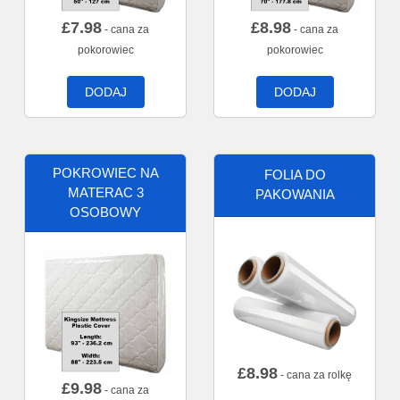
£
7.98
£
8.98
- cana za
- cana za
pokorowiec
pokorowiec
DODAJ
DODAJ
POKROWIEC NA
FOLIA DO
MATERAC 3
PAKOWANIA
OSOBOWY
£
8.98
- cana za rolkę
£
9.98
- cana za