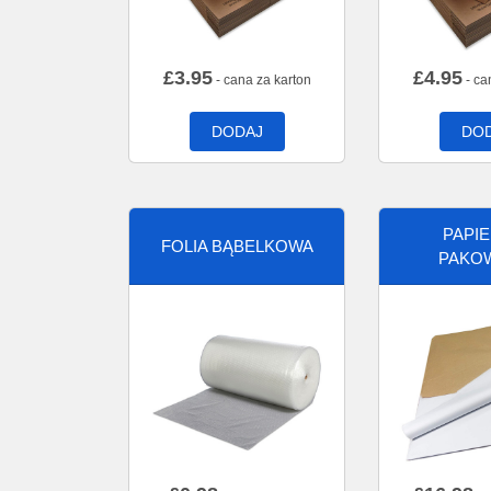
£
3.95
£
4.95
- cana za karton
- ca
DODAJ
DO
PAPI
FOLIA BĄBELKOWA
PAKO