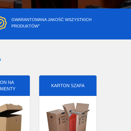
GWARANTOWANA JAKOŚĆ WSZYSTKICH
PRODUKTÓW"
A
ON NA
KARTON SZAFA
MENTY