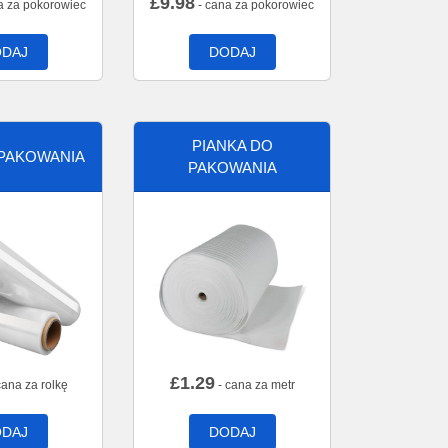
£
9.98
a za pokorowiec
- cana za pokorowiec
DAJ
DODAJ
PIANKA DO
 PAKOWANIA
PAKOWANIA
£
1.29
cana za rolkę
- cana za metr
DAJ
DODAJ