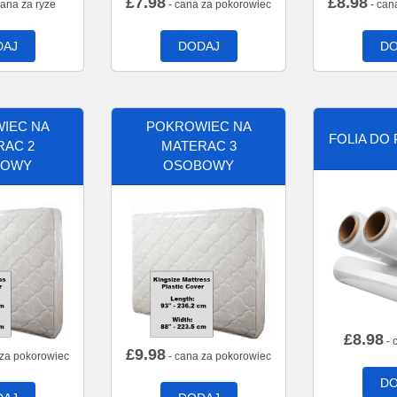
£
7.98
£
8.98
cana za ryze
- cana za pokorowiec
- can
DAJ
DODAJ
DO
IEC NA
POKROWIEC NA
FOLIA DO
RAC 2
MATERAC 3
BOWY
OSOBOWY
£
8.98
- 
£
9.98
 za pokorowiec
- cana za pokorowiec
DO