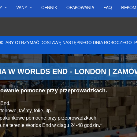
SY
VANY
CENNIK
OPAKOWANIA
FAQ
REKOM
:00, ABY OTRZYMAĆ DOSTAWĘ NASTĘPNEGO DNIA ROBOCZEGO.
A W WORLDS END - LONDON | ZAMÓ
akowanie pomocne przy przeprowadzkach.
 End.
onowe, taśmy, folie, itp.
y pakunkowe pomocne przy przeprowadzkach.
 na terenie Worlds End w ciagu 24-48 godzin.*