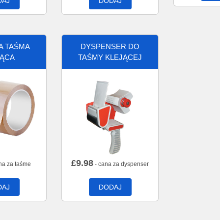
DAJ
DODAJ
A TAŚMA
DYSPENSER DO
JĄCA
TAŚMY KLEJĄCEJ
£
9.98
na za taśme
- cana za dyspenser
DAJ
DODAJ