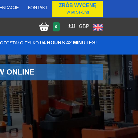
ZRÓB WYCENĘ
ENDACJE
KONTAKT
W 60 Sekund
£
0
GBP
0
04 HOURS 42 MINUTES
 POZOSTAŁO TYLKO
!
W ONLINE