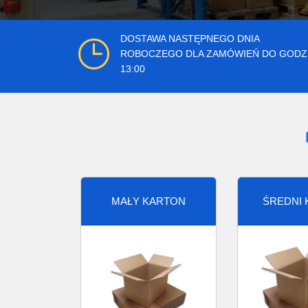
DOSTAWA NASTĘPNEGO DNIA
ROBOCZEGO DLA ZAMÓWIEŃ DO GODZ
13:00
MAŁY KARTON
ŚREDNI