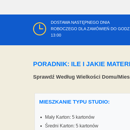
DOSTAWA NASTĘPNEGO DNIA
ROBOCZEGO DLA ZAMÓWIEŃ DO GODZ
13:00
PORADNIK: ILE I JAKIE MAT
Sprawdź Według Wielkości Domu/Mies
MIESZKANIE TYPU STUDIO:
Mały Karton: 5 kartonów
Średni Karton: 5 kartonów