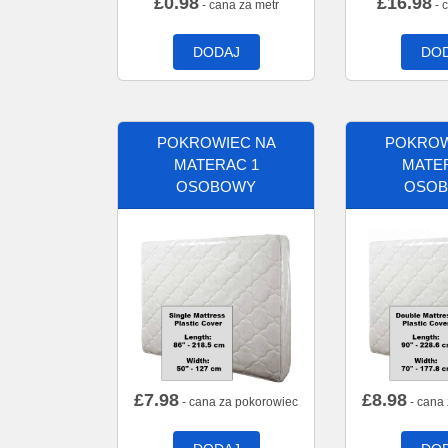
£
0.98
£
16.98
- cana za metr
- 
DODAJ
DO
POKROWIEC NA
POKROW
MATERAC 1
MATE
OSOBOWY
OSO
£
7.98
£
8.98
- cana za pokorowiec
- cana