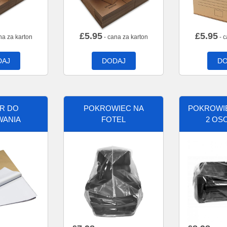
£
5.95
£
5.95
na za karton
- cana za karton
- c
DAJ
DODAJ
DO
ER DO
POKROWIEC NA
POKROWIE
WANIA
FOTEL
2 OS