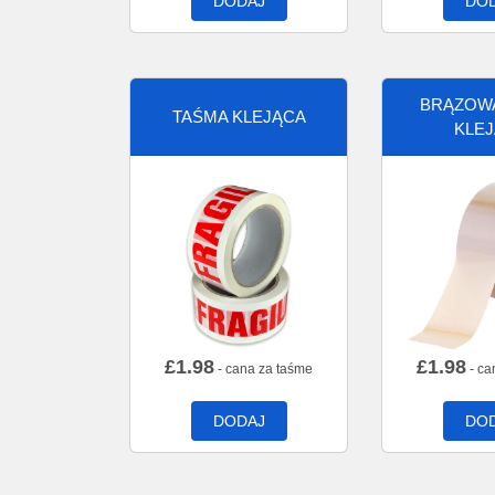
DODAJ
DO
BRĄZOW
TAŚMA KLEJĄCA
KLE
£
1.98
£
1.98
- cana za taśme
- ca
DODAJ
DO