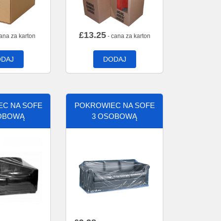
£
13.25
ana za karton
- cana za karton
DAJ
DODAJ
C NA SOFE
POKROWIEC NA SOFE
OBOWĄ
3 OSOBOWĄ