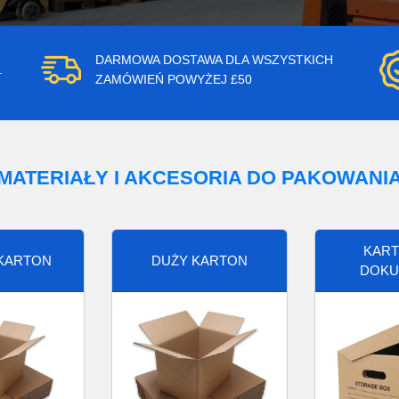
DARMOWA DOSTAWA DLA WSZYSTKICH
.
ZAMÓWIEŃ POWYŻEJ £50
MATERIAŁY I AKCESORIA DO PAKOWANI
KART
 KARTON
DUŻY KARTON
DOKU