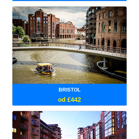
BRISTOL
od £442