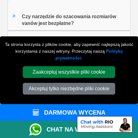
Czy narzędzie do szacowania rozmiarów
vanów jest bezpłatne?
Ta strona korzysta z plików cookie, aby zapewnić najlepszą jakość
Ilu pomocników będzie pomagać?
korzystania z naszej witryny. Przeczytaj naszą
Politykę
prywatności
.
Jakie są ceny za Materiały do Pakowania?
Zaakceptuj wszystkie pliki cookie
Akceptuj tylko niezbędne pliki cookie
ZOBACZ WSZYSTKIE FAQ'S
DARMOWA WYCENA
WYSZUKAJ W NAJCZĘŚCIEJ ZADAWANYCH
CHAT NA WHATSAPP
PYTANIACH