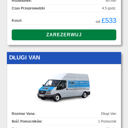
Rozładunek:
60 min
Czas Przeprowadzki
4.5 godz.
£533
Koszt:
od
DŁUGI VAN
Rozmiar Vana:
Długi Van
Ilość Pomocników:
1 Pomocnik