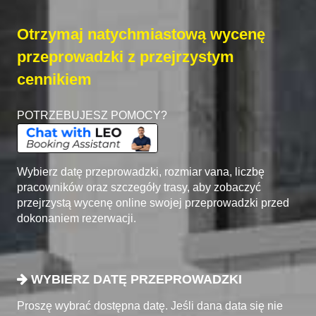
Otrzymaj natychmiastową wycenę
przeprowadzki z przejrzystym
cennikiem
POTRZEBUJESZ POMOCY?
Wybierz datę przeprowadzki, rozmiar vana, liczbę
pracowników oraz szczegóły trasy, aby zobaczyć
przejrzystą wycenę online swojej przeprowadzki przed
dokonaniem rezerwacji.
WYBIERZ DATĘ PRZEPROWADZKI
Proszę wybrać dostępna datę. Jeśli dana data się nie