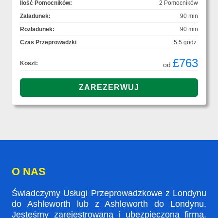
Ilość Pomocników:
2 Pomocników
Załadunek:
90 min
Rozładunek:
90 min
Czas Przeprowadzki
5.5 godz.
£763
Koszt:
od
O NAS
Świadczymy Usługi Przeprowadzkowe z Londynu
do Ashleworth lub z Ashleworth do Londynu.
Jesteśmy zarejestrowaną i ubezpieczoną firmą.