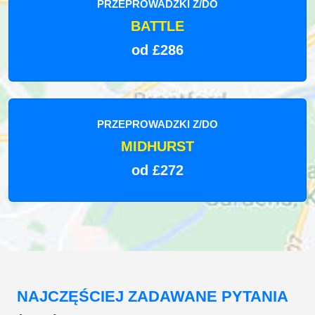
PRZEPROWADZKI Z/DO
BATTLE
od £286
PRZEPROWADZKI Z/DO
MIDHURST
od £272
NAJCZĘŚCIEJ ZADAWANE PYTANIA