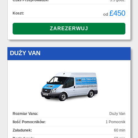
Czas Przeprowadzki
3.5 godz.
£450
Koszt:
od
DUŻY VAN
Rozmiar Vana:
Duży Van
Ilość Pomocników:
1 Pomocnik
Załadunek:
60 min