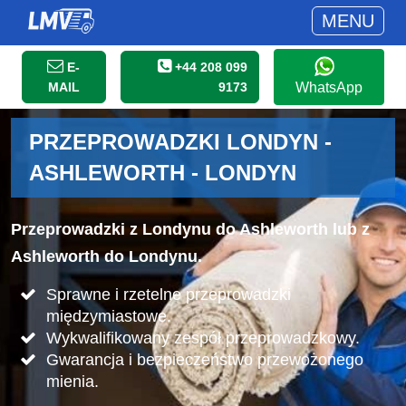
MENU
E-
+44 208 099
MAIL
9173
WhatsApp
PRZEPROWADZKI LONDYN -
ASHLEWORTH - LONDYN
Przeprowadzki z Londynu do Ashleworth lub z
Ashleworth do Londynu.
Sprawne i rzetelne przeprowadzki
międzymiastowe.
Wykwalifikowany zespół przeprowadzkowy.
Gwarancja i bezpieczeństwo przewożonego
mienia.