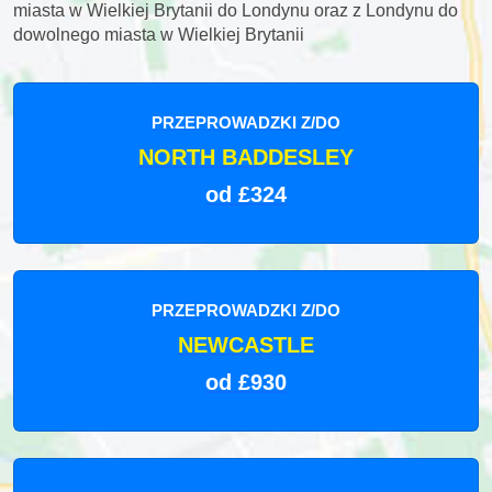
miasta w Wielkiej Brytanii do Londynu oraz z Londynu do
dowolnego miasta w Wielkiej Brytanii
PRZEPROWADZKI Z/DO
NORTH BADDESLEY
od £324
PRZEPROWADZKI Z/DO
NEWCASTLE
od £930