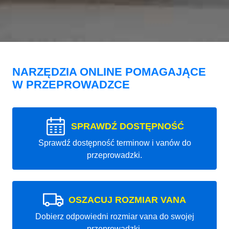
NARZĘDZIA ONLINE POMAGAJĄCE
W PRZEPROWADZCE
SPRAWDŹ DOSTĘPNOŚĆ
Sprawdź dostępność terminow i vanów do
przeprowadzki.
OSZACUJ ROZMIAR VANA
Dobierz odpowiedni rozmiar vana do swojej
przeprowadzki.