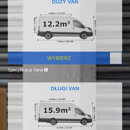
DUŻY VAN
WYBIERZ
Specyfikacja Vana
DŁUGI VAN