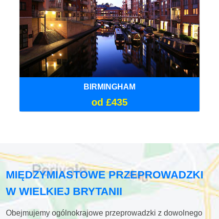
BIRMINGHAM
od £435
MIĘDZYMIASTOWE PRZEPROWADZKI
W WIELKIEJ BRYTANII
Obejmujemy ogólnokrajowe przeprowadzki z dowolnego