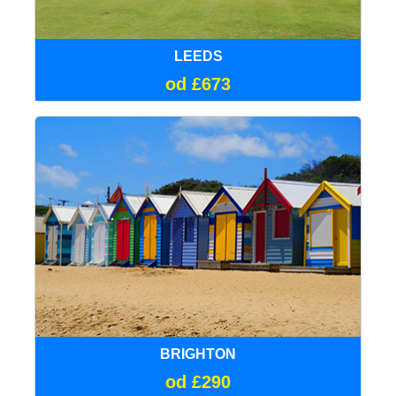
LEEDS
od £673
BRIGHTON
od £290