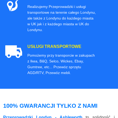
Realizujemy Przeprowadzki i usługi
transportowe na terenie całego Londynu,
ale także z Londynu do każdego miasta
w UK jak i z każdego miasta w UK do
Londynu.
USŁUGI TRANSPORTOWE
Pomożemy przy transporcie w zakupach
z Ikea, B&Q, Selco, Wickes, Ebay,
Gumtree, etc... Przewóz sprzętu
AGD/RTV, Przewóz mebli.
100% GWARANCJI TYLKO Z NAMI
Przeprowadzki Londyn - Ashleworth
to solidność i