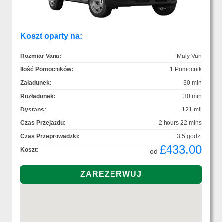
Koszt oparty na:
Rozmiar Vana:
Mały Van
Ilość Pomocników:
1 Pomocnik
Załadunek:
30 min
Rozładunek:
30 min
Dystans:
121 mil
Czas Przejazdu:
2 hours 22 mins
Czas Przeprowadzki:
3.5 godz.
£433.00
Koszt:
od