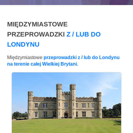
MIĘDZYMIASTOWE
PRZEPROWADZKI
Z / LUB DO
LONDYNU
Międzymiastowe
przeprowadzki z / lub do Londynu
na terenie całej Wielkiej Brytani.