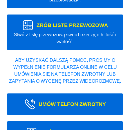
ZRÓB LISTE PRZEWOZOWĄ
Stwórz listę przewozową swoich rzeczy, ich ilość i
wartość.
ABY UZYSKAĆ DALSZĄ POMOC, PROSIMY O
WYPEŁNIENIE FORMULARZA ONLINE W CELU
UMÓWIENIA SIĘ NA TELEFON ZWROTNY LUB
ZAPYTANIA O WYCENĘ PRZEZ WIDEOROZMOWĘ.
UMÓW TELFON ZWROTNY