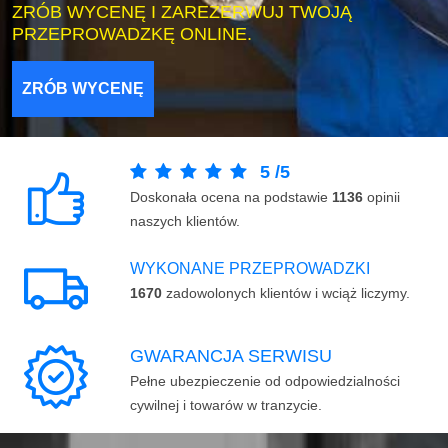
ZRÓB WYCENĘ I ZAREZERWUJ TWOJĄ
PRZEPROWADZKĘ ONLINE.
ZRÓB WYCENĘ
5
/
5
Doskonała ocena na podstawie
1136
opinii
naszych klientów.
WYKONANE PRZEPROWADZKI
1670
zadowolonych klientów i wciąż liczymy.
GWARANCJA SERWISU
Pełne ubezpieczenie od odpowiedzialności
cywilnej i towarów w tranzycie.