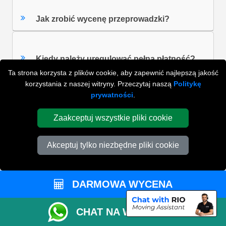
Jak zrobić wycenę przeprowadzki?
Kiedy należy uregulować pełna płatność?
Ta strona korzysta z plików cookie, aby zapewnić najlepszą jakość
korzystania z naszej witryny. Przeczytaj naszą
Politykę
prywatności
.
Jak dokładny jest kalkulator do
szacowannia rozmiaru vana?
Zaakceptuj wszystkie pliki cookie
Akceptuj tylko niezbędne pliki cookie
ZOBACZ WSZYSTKIE FAQ'S
DARMOWA WYCENA
WYSZUKAJ W NAJCZĘŚCIEJ ZADAWANYCH
PYTANIACH
CHAT NA WHATSAPP