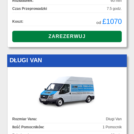
Rozładunek:
60 min
Czas Przeprowadzki
7.5 godz.
£1070
Koszt:
od
DŁUGI VAN
Rozmiar Vana:
Długi Van
Ilość Pomocników:
1 Pomocnik