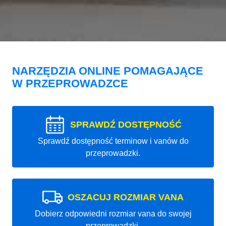
NARZĘDZIA ONLINE POMAGAJĄCE
W PRZEPROWADZCE
SPRAWDŹ DOSTĘPNOŚĆ
Sprawdź dostępność terminow i vanów do
przeprowadzki.
OSZACUJ ROZMIAR VANA
Dobierz odpowiedni rozmiar vana do swojej
przeprowadzki.