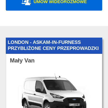
UMÓW WIDEOROZMOWE
LONDON - ASKAM-IN-FURNESS
PRZYBLIŻONE CENY PRZEPROWADZKI
Mały Van