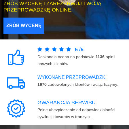
ZRÓB WYCENĘ I ZAREZERWUJ TWOJĄ
PRZEPROWADZKĘ ONLINE.
ZRÓB WYCENĘ
5
/
5
Doskonała ocena na podstawie
1136
opinii
naszych klientów.
WYKONANE PRZEPROWADZKI
1670
zadowolonych klientów i wciąż liczymy.
GWARANCJA SERWISU
Pełne ubezpieczenie od odpowiedzialności
cywilnej i towarów w tranzycie.