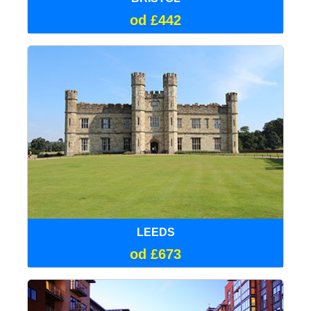
od £442
LEEDS
od £673