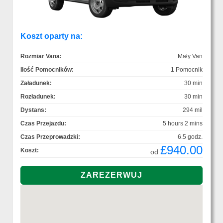
Koszt oparty na:
Rozmiar Vana:
Mały Van
Ilość Pomocników:
1 Pomocnik
Załadunek:
30 min
Rozładunek:
30 min
Dystans:
294 mil
Czas Przejazdu:
5 hours 2 mins
Czas Przeprowadzki:
6.5 godz.
£940.00
Koszt:
od