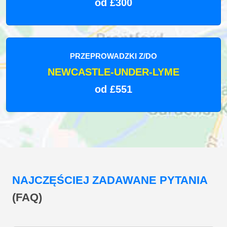
od £300
PRZEPROWADZKI Z/DO
NEWCASTLE-UNDER-LYME
od £551
NAJCZĘŚCIEJ ZADAWANE PYTANIA
(FAQ)