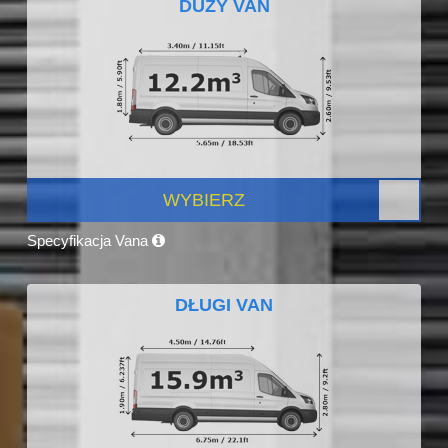
DUŻY VAN
WYBIERZ
Specyfikacja Vana
DŁUGI VAN