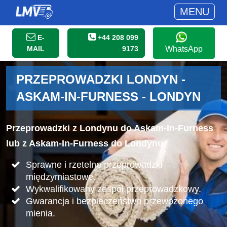
MENU
E-
+44 208 099
MAIL
9173
WhatsApp
PRZEPROWADZKI LONDYN -
ASKAM-IN-FURNESS - LONDYN
Przeprowadzki z Londynu do Askam-In-Furness
lub z Askam-In-Furness do Londynu.
Sprawne i rzetelne przeprowadzki
międzymiastowe.
Wykwalifikowany zespół przeprowadzkowy.
Gwarancja i bezpieczeństwo przewożonego
mienia.