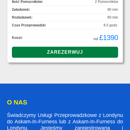
Ilość Pomocników:
2 Pomocników
Załadunek:
90 min
Rozładunek:
90 min
Czas Przeprowadzki
8.5 godz.
£1390
Koszt:
od
O NAS
Świadczymy Usługi Przeprowadzkowe z Londynu
do Askam-In-Furness lub z Askam-In-Furness do
Londynu. Jesteśmy zarejestrowaną i