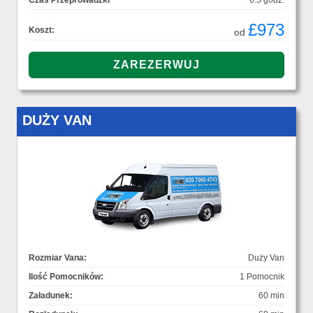
Czas Przeprowadzki
6.5 godz.
£973
Koszt:
od
DUŻY VAN
Rozmiar Vana:
Duży Van
Ilość Pomocników:
1 Pomocnik
Załadunek:
60 min