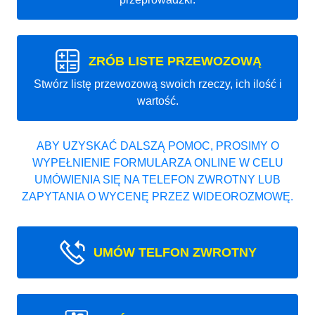
ZRÓB LISTE PRZEWOZOWĄ
Stwórz listę przewozową swoich rzeczy, ich ilość i
wartość.
ABY UZYSKAĆ DALSZĄ POMOC, PROSIMY O
WYPEŁNIENIE FORMULARZA ONLINE W CELU
UMÓWIENIA SIĘ NA TELEFON ZWROTNY LUB
ZAPYTANIA O WYCENĘ PRZEZ WIDEOROZMOWĘ.
UMÓW TELFON ZWROTNY