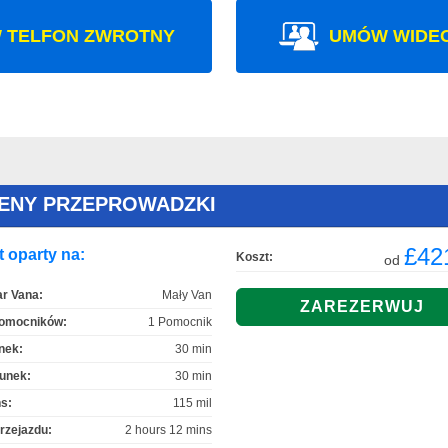
 TELFON ZWROTNY
UMÓW WIDE
CENY PRZEPROWADZKI
£42
 oparty na:
Koszt:
od
r Vana:
Mały Van
Pomocników:
1 Pomocnik
nek:
30 min
unek:
30 min
s:
115 mil
rzejazdu:
2 hours 12 mins