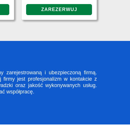
zarejestrowaną i ubezpieczoną firmą.
firmy jest profesjonalizm w kontakcie z
adzki oraz jakość wykonywanych usług.
zać współpracę.