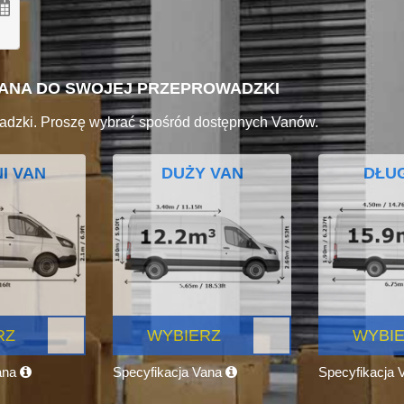
VANA DO SWOJEJ PRZEPROWADZKI
adzki. Proszę wybrać spośród dostępnych Vanów.
I VAN
DUŻY VAN
DŁUG
RZ
WYBIERZ
WYBI
ana
Specyfikacja Vana
Specyfikacja