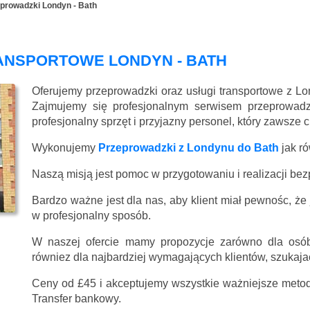
prowadzki Londyn - Bath
ANSPORTOWE LONDYN - BATH
Oferujemy przeprowadzki oraz usługi transportowe z L
Zajmujemy się profesjonalnym serwisem przeprowadz
profesjonalny sprzęt i przyjazny personel, który zawsze 
Wykonujemy
Przeprowadzki z Londynu do Bath
jak r
Naszą misją jest pomoc w przygotowaniu i realizacji be
Bardzo ważne jest dla nas, aby klient miał pewnośc, że
w profesjonalny sposób.
W naszej ofercie mamy propozycje zarówno dla osób
równiez dla najbardziej wymagających klientów, szukajac
Ceny
od £45
i akceptujemy wszystkie ważniejsze metody
Transfer bankowy.