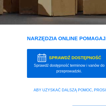
NARZĘDZIA ONLINE POMAGA
SPRAWDŹ DOSTĘPNOŚĆ
Sprawdź dostępność terminow i vanów do
przeprowadzki.
ABY UZYSKAĆ DALSZĄ POMOC, PROSI