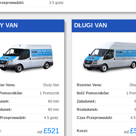
rzeprowadzki:
3.5 godz.
Y VAN
DŁUGI VAN
ar Vana:
Duży Van
Rozmiar Vana:
Dłu
 Pomocników:
1 Pomocnik
Ilość Pomocników:
1 Pom
unek:
60 min
Załadunek:
adunek:
60 min
Rozładunek:
 Przeprowadzki
4.5 godz.
Czas Przeprowadzki
4.5
£521
£
:
Koszt:
od
od