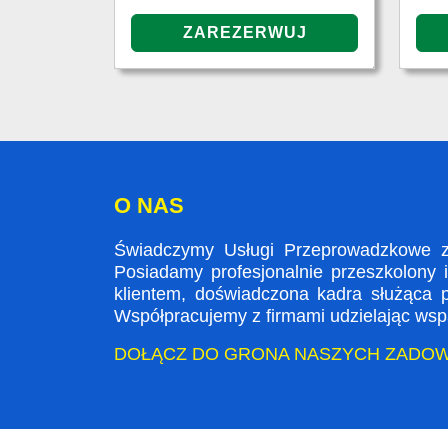
O NAS
Świadczymy Usługi Przeprowadzkowe z
Posiadamy profesjonalnie przeszkolony 
klientem, doświadczona kadra służąca
Współpracujemy z firmami udzielając wspa
DOŁĄCZ DO GRONA NASZYCH ZADO