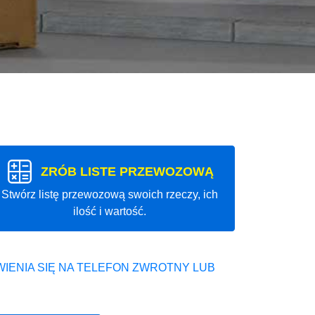
ZRÓB LISTE PRZEWOZOWĄ
Stwórz listę przewozową swoich rzeczy, ich
ilość i wartość.
IENIA SIĘ NA TELEFON ZWROTNY LUB