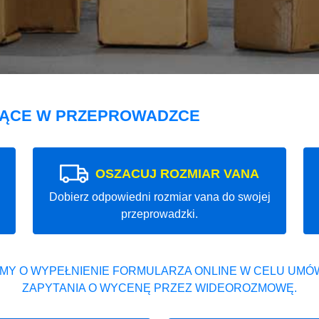
JĄCE W PRZEPROWADZCE
OSZACUJ ROZMIAR VANA
Dobierz odpowiedni rozmiar vana do swojej
przeprowadzki.
MY O WYPEŁNIENIE FORMULARZA ONLINE W CELU UMÓW
ZAPYTANIA O WYCENĘ PRZEZ WIDEOROZMOWĘ.