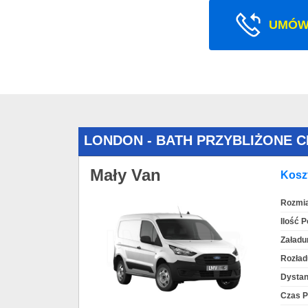
UMÓW
LONDON - BATH PRZYBLIŻONE 
Mały Van
Koszt
Rozmia
Ilość 
Załadu
Rozład
Dystan
Czas P