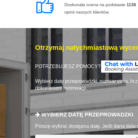
Doskonała ocena na podstawie
1136
opinii naszych klientów.
Otrzymaj natychmiastową wycen
POTRZEBUJESZ POMOCY?
Wybierz datę przeprowadzki, rozmiar vana, lic
dokonaniem rezerwacji.
WYBIERZ DATĘ PRZEPROWADZKI
Proszę wybrać dostępna datę. Jeśli dana data 