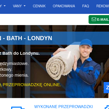
SY
VANY
CENNIK
OPAKOWANIA
FAQ
REKOM
E-MAIL
- BATH - LONDYN
z Bath do Londynu.
iędzymiastowe.
zkowy.
żonego mienia.
Ą PRZEPROWADZKĘ ONLINE.
WYKONANE PRZEPROWADZKI