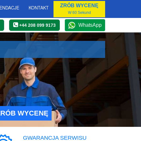
ZRÓB WYCENĘ
ENDACJE
KONTAKT
W 60 Sekund
WhatsApp
+44 208 099 9173
ZRÓB WYCENĘ
GWARANCJA SERWISU