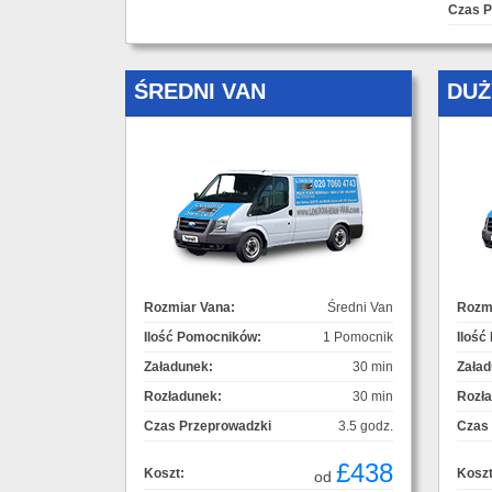
Czas P
ŚREDNI VAN
DUŻ
Rozmiar Vana:
Średni Van
Rozmi
Ilość Pomocników:
1 Pomocnik
Ilość
Załadunek:
30 min
Załad
Rozładunek:
30 min
Rozł
Czas Przeprowadzki
3.5 godz.
Czas
£438
Koszt:
Koszt
od