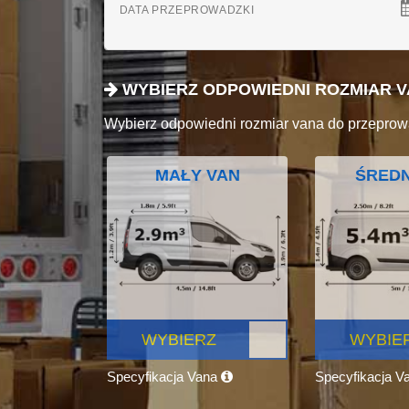
DATA PRZEPROWADZKI
WYBIERZ ODPOWIEDNI ROZMIAR 
Wybierz odpowiedni rozmiar vana do przeprow
MAŁY VAN
ŚREDN
WYBIERZ
WYBIE
Specyfikacja Vana
Specyfikacja V