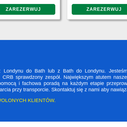
 Londynu do Bath lub z Bath do Londynu. Jesteśmy 
i CRB sprawdzony zespół. Największym atutem naszej 
 pomocą i fachowa poradą na każdym etapie przeprow
rcia przy transporcie. Skontaktuj się z nami aby nawią
WOLONYCH KLIENTÓW.