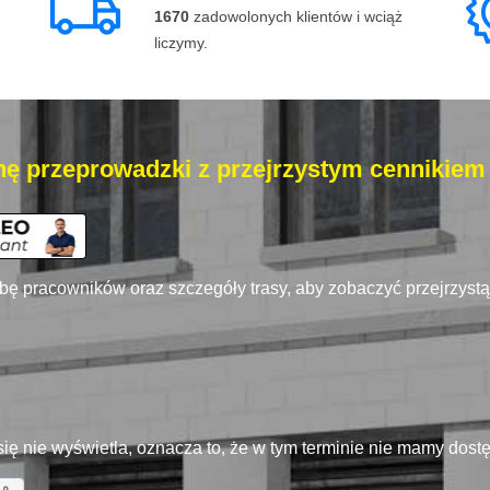
1670
zadowolonych klientów i wciąż
liczymy.
ę przeprowadzki z przejrzystym cennikiem
zbę pracowników oraz szczegóły trasy, aby zobaczyć przejrzyst
się nie wyświetla, oznacza to, że w tym terminie nie mamy dos