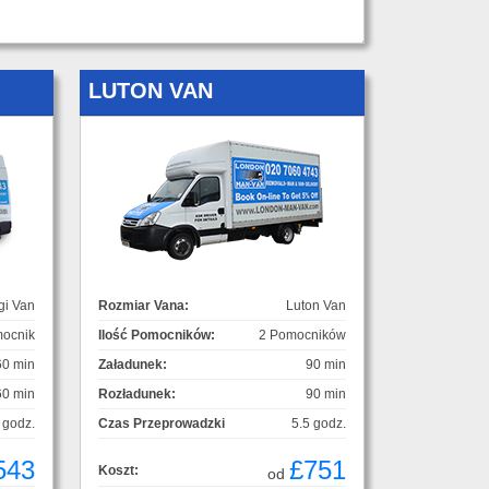
LUTON VAN
gi Van
Rozmiar Vana:
Luton Van
ocnik
Ilość Pomocników:
2 Pomocników
60 min
Załadunek:
90 min
60 min
Rozładunek:
90 min
 godz.
Czas Przeprowadzki
5.5 godz.
543
£751
Koszt:
od