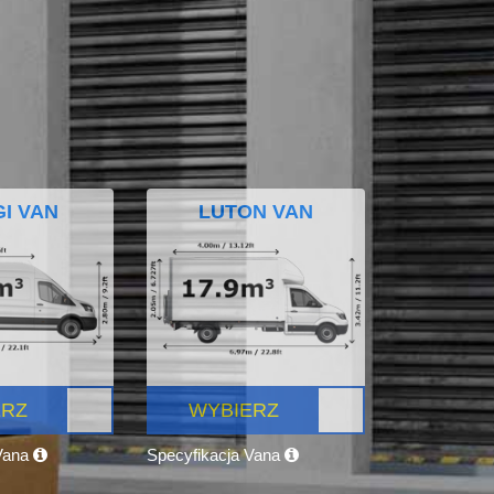
I VAN
LUTON VAN
ERZ
WYBIERZ
 Vana
Specyfikacja Vana