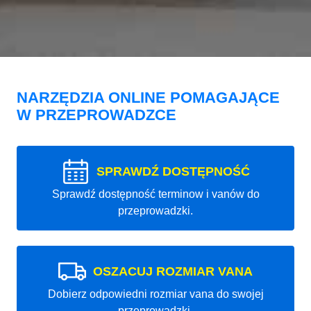
NARZĘDZIA ONLINE POMAGAJĄCE
W PRZEPROWADZCE
SPRAWDŹ DOSTĘPNOŚĆ
Sprawdź dostępność terminow i vanów do
przeprowadzki.
OSZACUJ ROZMIAR VANA
Dobierz odpowiedni rozmiar vana do swojej
przeprowadzki.