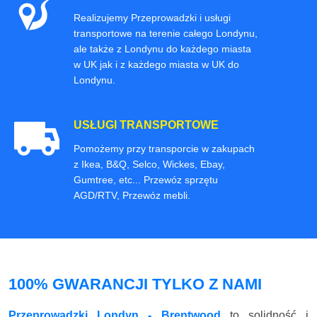
Realizujemy Przeprowadzki i usługi
transportowe na terenie całego Londynu,
ale także z Londynu do każdego miasta
w UK jak i z każdego miasta w UK do
Londynu.
USŁUGI TRANSPORTOWE
Pomożemy przy transporcie w zakupach
z Ikea, B&Q, Selco, Wickes, Ebay,
Gumtree, etc... Przewóz sprzętu
AGD/RTV, Przewóz mebli.
100% GWARANCJI TYLKO Z NAMI
Przeprowadzki Londyn - Brentwood
to solidność i