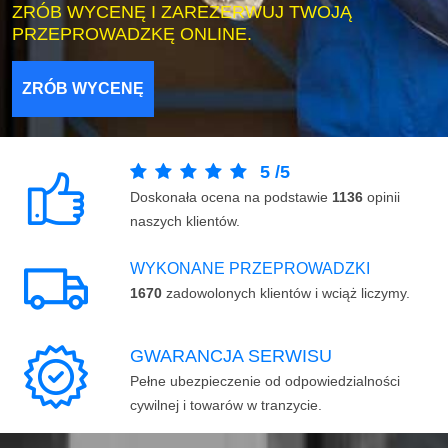
ZRÓB WYCENĘ I ZAREZERWUJ TWOJĄ
PRZEPROWADZKĘ ONLINE.
ZRÓB WYCENĘ
5
/
5
Doskonała ocena na podstawie
1136
opinii
naszych klientów.
WYKONANE PRZEPROWADZKI
1670
zadowolonych klientów i wciąż liczymy.
GWARANCJA SERWISU
Pełne ubezpieczenie od odpowiedzialności
cywilnej i towarów w tranzycie.