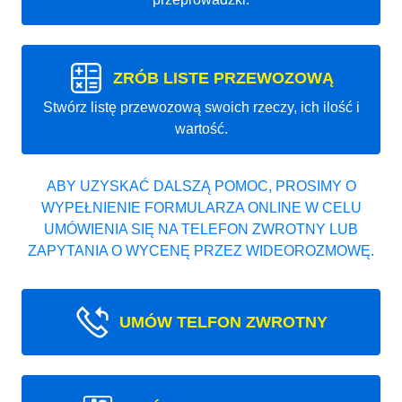
ZRÓB LISTE PRZEWOZOWĄ
Stwórz listę przewozową swoich rzeczy, ich ilość i
wartość.
ABY UZYSKAĆ DALSZĄ POMOC, PROSIMY O
WYPEŁNIENIE FORMULARZA ONLINE W CELU
UMÓWIENIA SIĘ NA TELEFON ZWROTNY LUB
ZAPYTANIA O WYCENĘ PRZEZ WIDEOROZMOWĘ.
UMÓW TELFON ZWROTNY