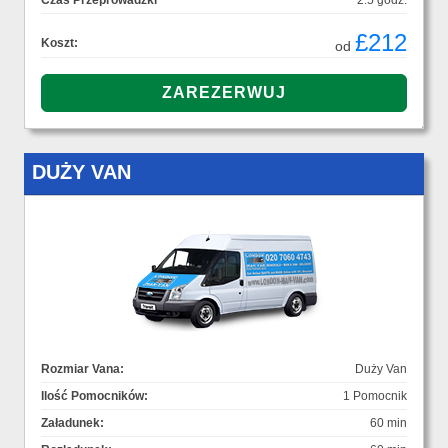
Czas Przeprowadzki
2.5 godz.
£212
Koszt:
od
DUŻY VAN
Rozmiar Vana:
Duży Van
Ilość Pomocników:
1 Pomocnik
Załadunek:
60 min