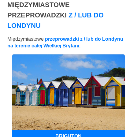
MIĘDZYMIASTOWE
PRZEPROWADZKI
Z / LUB DO
LONDYNU
Międzymiastowe
przeprowadzki z / lub do Londynu
na terenie całej Wielkiej Brytani.
BRIGHTON