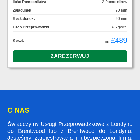
Ilość Pomocników:
2 Pomocników
Załadunek:
90 min
Rozładunek:
90 min
Czas Przeprowadzki
4.5 godz.
£489
Koszt:
od
O NAS
Świadczymy Usługi Przeprowadzkowe z Londynu
do Brentwood lub z Brentwood do Londynu.
Jesteśmy zarejestrowaną i ubezpieczoną firmą.