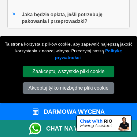
Jaka będzie opłata, jeśli potrzebuję
pakowania i przeprowadzki?
Ta strona korzysta z plików cookie, aby zapewnić najlepszą jakość
ZOBACZ WSZYSTKIE FAQ'S
korzystania z naszej witryny. Przeczytaj naszą
Politykę
prywatności
.
Zaakceptuj wszystkie pliki cookie
WYSZUKAJ W NAJCZĘŚCIEJ ZADAWANYCH
PYTANIACH
Akceptuj tylko niezbędne pliki cookie
ZACZNIJ WPISYWAĆ SWOJE PYTANIE I WYBIERZ Z
PONIŻSZYCH WYNIKÓW
DARMOWA WYCENA
CHAT NA WHATSAPP