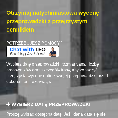
Otrzymaj natychmiastową wycenę
przeprowadzki z przejrzystym
cennikiem
POTRZEBUJESZ POMOCY?
Wybierz datę przeprowadzki, rozmiar vana, liczbę
pracowników oraz szczegóły trasy, aby zobaczyć
przejrzystą wycenę online swojej przeprowadzki przed
dokonaniem rezerwacji.
WYBIERZ DATĘ PRZEPROWADZKI
Proszę wybrać dostępna datę. Jeśli dana data się nie