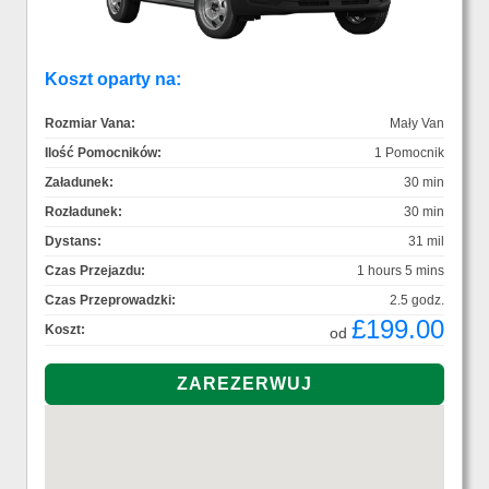
Koszt oparty na:
Rozmiar Vana:
Mały Van
Ilość Pomocników:
1 Pomocnik
Załadunek:
30 min
Rozładunek:
30 min
Dystans:
31 mil
Czas Przejazdu:
1 hours 5 mins
Czas Przeprowadzki:
2.5 godz.
£199.00
Koszt:
od