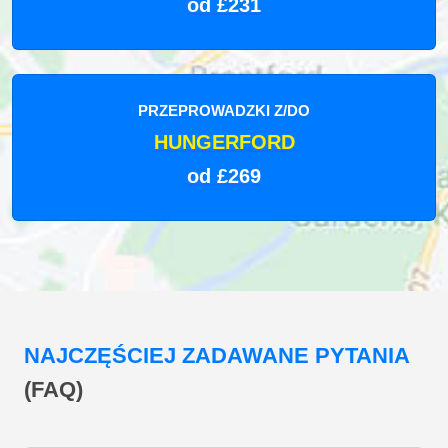
od £231
PRZEPROWADZKI Z/DO
HUNGERFORD
od £269
NAJCZĘŚCIEJ ZADAWANE PYTANIA
(FAQ)