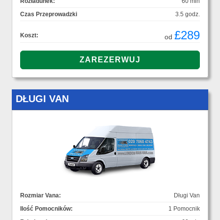
Rozładunek:
60 min
Czas Przeprowadzki
3.5 godz.
£289
Koszt:
od
DŁUGI VAN
Rozmiar Vana:
Długi Van
Ilość Pomocników:
1 Pomocnik