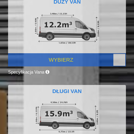
DUŻY VAN
WYBIERZ
Specyfikacja Vana
DŁUGI VAN