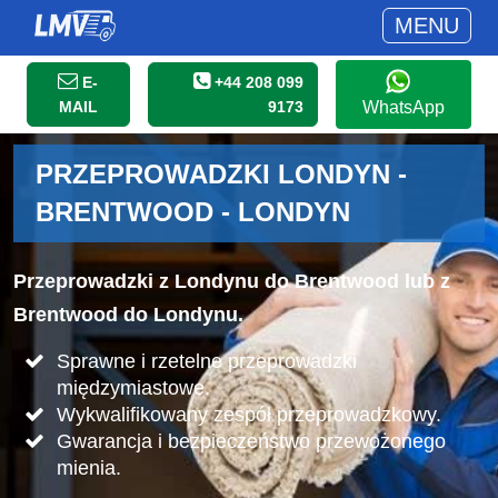
MENU
E-
+44 208 099
MAIL
9173
WhatsApp
PRZEPROWADZKI LONDYN -
BRENTWOOD - LONDYN
Przeprowadzki z Londynu do Brentwood lub z
Brentwood do Londynu.
Sprawne i rzetelne przeprowadzki
międzymiastowe.
Wykwalifikowany zespół przeprowadzkowy.
Gwarancja i bezpieczeństwo przewożonego
mienia.