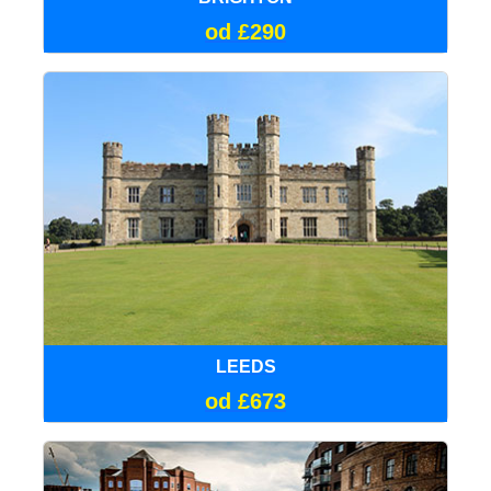
od £290
LEEDS
od £673