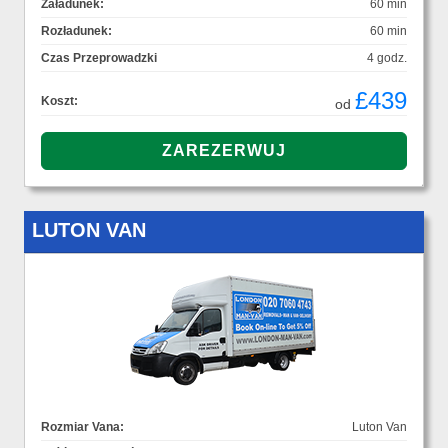
Załadunek:
60 min
Rozładunek:
60 min
Czas Przeprowadzki
4 godz.
£439
Koszt:
od
LUTON VAN
Rozmiar Vana:
Luton Van