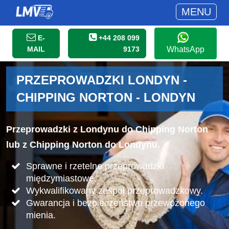
MENU
E-
+44 208 099
MAIL
9173
WhatsApp
PRZEPROWADZKI LONDYN -
CHIPPING NORTON - LONDYN
Przeprowadzki z Londynu do Chipping Norton
lub z Chipping Norton do Londynu.
Sprawne i rzetelne przeprowadzki
międzymiastowe.
Wykwalifikowany zespół przeprowadzkowy.
Gwarancja i bezpieczeństwo przewożonego
mienia.