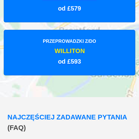
od £579
PRZEPROWADZKI Z/DO
WILLITON
od £593
NAJCZĘŚCIEJ ZADAWANE PYTANIA
(FAQ)