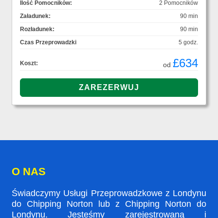
Ilość Pomocników:
2 Pomocników
Załadunek:
90 min
Rozładunek:
90 min
Czas Przeprowadzki
5 godz.
£634
Koszt:
od
O NAS
Świadczymy Usługi Przeprowadzkowe z Londynu
do Chipping Norton lub z Chipping Norton do
Londynu. Jesteśmy zarejestrowaną i