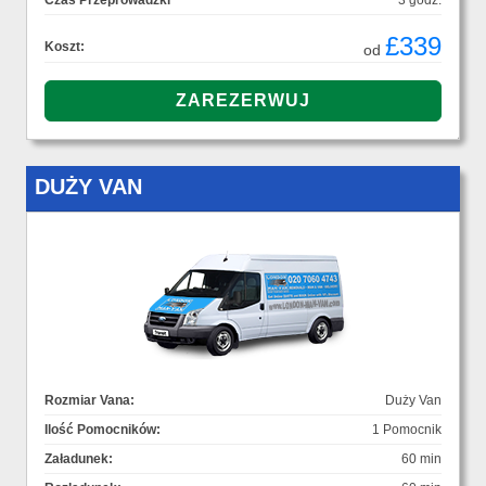
Czas Przeprowadzki
3 godz.
£339
Koszt:
od
DUŻY VAN
Rozmiar Vana:
Duży Van
Ilość Pomocników:
1 Pomocnik
Załadunek:
60 min