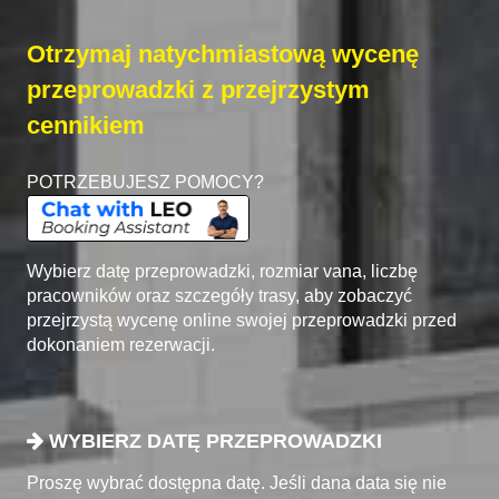
Otrzymaj natychmiastową wycenę
przeprowadzki z przejrzystym
cennikiem
POTRZEBUJESZ POMOCY?
Wybierz datę przeprowadzki, rozmiar vana, liczbę
pracowników oraz szczegóły trasy, aby zobaczyć
przejrzystą wycenę online swojej przeprowadzki przed
dokonaniem rezerwacji.
WYBIERZ DATĘ PRZEPROWADZKI
Proszę wybrać dostępna datę. Jeśli dana data się nie