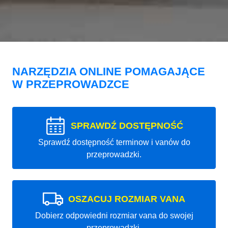
NARZĘDZIA ONLINE POMAGAJĄCE
W PRZEPROWADZCE
SPRAWDŹ DOSTĘPNOŚĆ
Sprawdź dostępność terminow i vanów do
przeprowadzki.
OSZACUJ ROZMIAR VANA
Dobierz odpowiedni rozmiar vana do swojej
przeprowadzki.