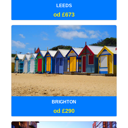
LEEDS
od £673
BRIGHTON
od £290