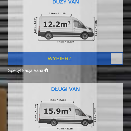
DUŻY VAN
WYBIERZ
Specyfikacja Vana
DŁUGI VAN