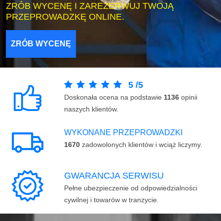
ZRÓB WYCENĘ I ZAREZERWUJ TWOJĄ
PRZEPROWADZKĘ ONLINE.
ZRÓB WYCENĘ
5
/
5
Doskonała ocena na podstawie
1136
opinii
naszych klientów.
WYKONANE PRZEPROWADZKI
1670
zadowolonych klientów i wciąż liczymy.
GWARANCJA SERWISU
Pełne ubezpieczenie od odpowiedzialności
cywilnej i towarów w tranzycie.