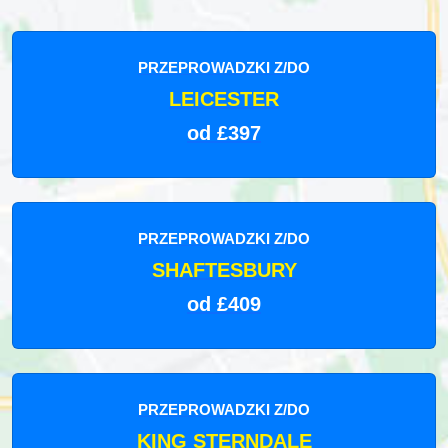
PRZEPROWADZKI Z/DO
LEICESTER
od £397
PRZEPROWADZKI Z/DO
SHAFTESBURY
od £409
PRZEPROWADZKI Z/DO
KING STERNDALE