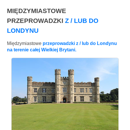
MIĘDZYMIASTOWE
PRZEPROWADZKI
Z / LUB DO
LONDYNU
Międzymiastowe
przeprowadzki z / lub do Londynu
na terenie całej Wielkiej Brytani.