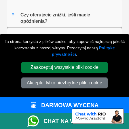
Czy oferujecie zniżki, jeśli macie
opóźnienia?
Ta strona korzysta z plików cookie, aby zapewnić najlepszą jakość
Jak zrobić wycenę przeprowadzki?
korzystania z naszej witryny. Przeczytaj naszą
Politykę
prywatności
.
Ilu pomocników będzie pomagać?
Zaakceptuj wszystkie pliki cookie
Akceptuj tylko niezbędne pliki cookie
Czy mogę korzystać z internetowego
kalkulatora rozmiarów vana zarówno w
przypadku przeprowadzek osobistych, jak i
DARMOWA WYCENA
komercyjnych?
CHAT NA WHATSAPP