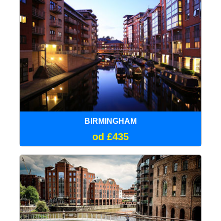
BIRMINGHAM
od £435