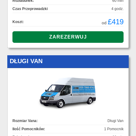
Rozładunek:
60 min
Czas Przeprowadzki
4 godz.
£419
Koszt:
od
DŁUGI VAN
Rozmiar Vana:
Długi Van
Ilość Pomocników:
1 Pomocnik