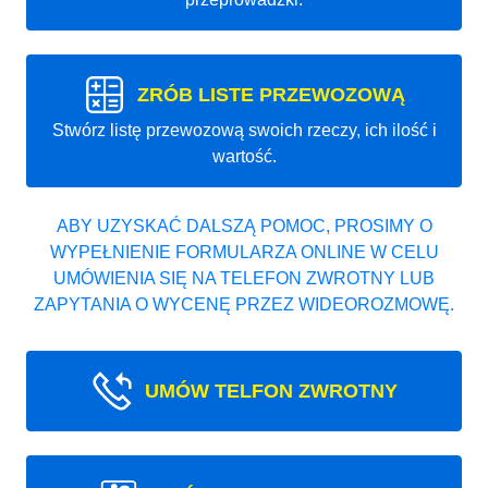
ZRÓB LISTE PRZEWOZOWĄ
Stwórz listę przewozową swoich rzeczy, ich ilość i
wartość.
ABY UZYSKAĆ DALSZĄ POMOC, PROSIMY O
WYPEŁNIENIE FORMULARZA ONLINE W CELU
UMÓWIENIA SIĘ NA TELEFON ZWROTNY LUB
ZAPYTANIA O WYCENĘ PRZEZ WIDEOROZMOWĘ.
UMÓW TELFON ZWROTNY