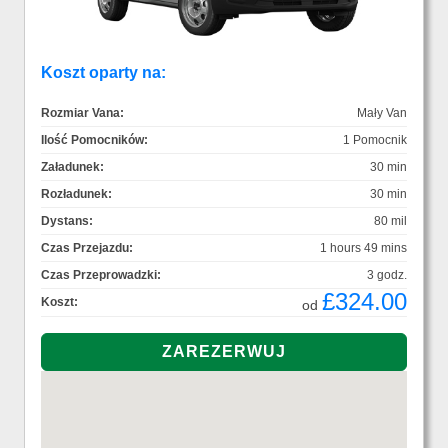
Koszt oparty na:
Rozmiar Vana:
Mały Van
Ilość Pomocników:
1 Pomocnik
Załadunek:
30 min
Rozładunek:
30 min
Dystans:
80 mil
Czas Przejazdu:
1 hours 49 mins
Czas Przeprowadzki:
3 godz.
£324.00
Koszt:
od