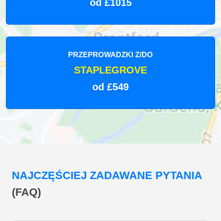
od £1015
PRZEPROWADZKI Z/DO
STAPLEGROVE
od £549
NAJCZĘŚCIEJ ZADAWANE PYTANIA
(FAQ)