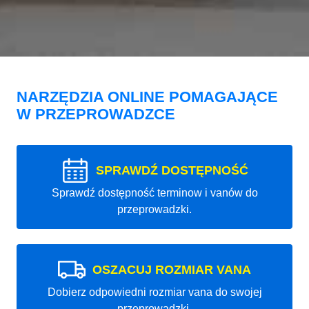
NARZĘDZIA ONLINE POMAGAJĄCE
W PRZEPROWADZCE
SPRAWDŹ DOSTĘPNOŚĆ
Sprawdź dostępność terminow i vanów do
przeprowadzki.
OSZACUJ ROZMIAR VANA
Dobierz odpowiedni rozmiar vana do swojej
przeprowadzki.