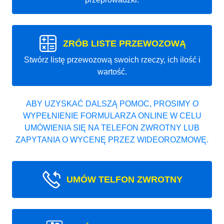
ZRÓB LISTE PRZEWOZOWĄ
Stwórz listę przewozową swoich rzeczy, ich ilość i
wartość.
ABY UZYSKAĆ DALSZĄ POMOC, PROSIMY O
WYPEŁNIENIE FORMULARZA ONLINE W CELU
UMÓWIENIA SIĘ NA TELEFON ZWROTNY LUB
ZAPYTANIA O WYCENĘ PRZEZ WIDEOROZMOWĘ.
UMÓW TELFON ZWROTNY