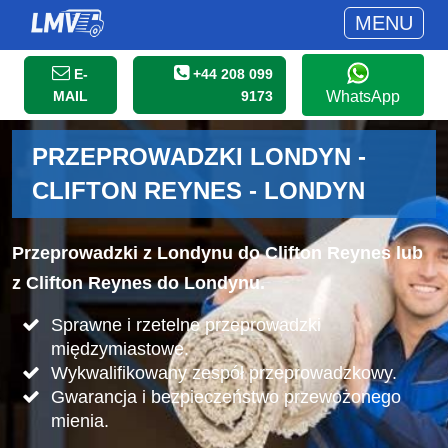
MENU
E-
+44 208 099
MAIL
9173
WhatsApp
PRZEPROWADZKI LONDYN -
CLIFTON REYNES - LONDYN
Przeprowadzki z Londynu do Clifton Reynes lub
z Clifton Reynes do Londynu.
Sprawne i rzetelne przeprowadzki
międzymiastowe.
Wykwalifikowany zespół przeprowadzkowy.
Gwarancja i bezpieczeństwo przewożonego
mienia.