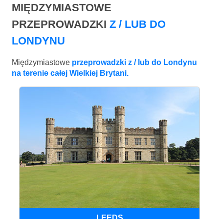
MIĘDZYMIASTOWE
PRZEPROWADZKI
Z / LUB DO
LONDYNU
Międzymiastowe
przeprowadzki z / lub do Londynu
na terenie całej Wielkiej Brytani.
LEEDS