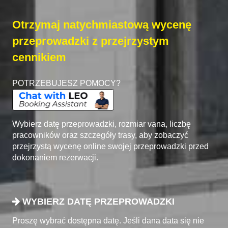
Otrzymaj natychmiastową wycenę
przeprowadzki z przejrzystym
cennikiem
POTRZEBUJESZ POMOCY?
Wybierz datę przeprowadzki, rozmiar vana, liczbę
pracowników oraz szczegóły trasy, aby zobaczyć
przejrzystą wycenę online swojej przeprowadzki przed
dokonaniem rezerwacji.
WYBIERZ DATĘ PRZEPROWADZKI
Proszę wybrać dostępna datę. Jeśli dana data się nie