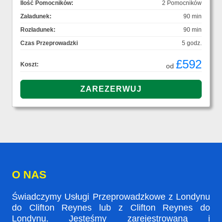
Ilość Pomocników:
2 Pomocników
Załadunek:
90 min
Rozładunek:
90 min
Czas Przeprowadzki
5 godz.
£592
Koszt:
od
O NAS
Świadczymy Usługi Przeprowadzkowe z Londynu
do Clifton Reynes lub z Clifton Reynes do
Londynu. Jesteśmy zarejestrowaną i