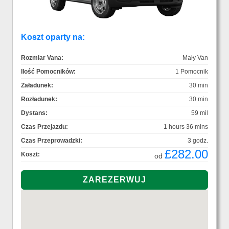
Koszt oparty na:
Rozmiar Vana:
Mały Van
Ilość Pomocników:
1 Pomocnik
Załadunek:
30 min
Rozładunek:
30 min
Dystans:
59 mil
Czas Przejazdu:
1 hours 36 mins
Czas Przeprowadzki:
3 godz.
£282.00
Koszt:
od