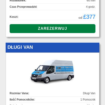
Rozładunek:
60 min
Czas Przeprowadzki
4 godz.
£377
Koszt:
od
DŁUGI VAN
Rozmiar Vana:
Długi Van
Ilość Pomocników:
1 Pomocnik