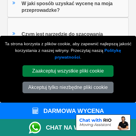
W jaki sposób uzyskać wycenę na moja
przeprowadzke?
Czym jest narzędzie do szacowania
rozmiaru Vana?
Ta strona korzysta z plików cookie, aby zapewnić najlepszą jakość
korzystania z naszej witryny. Przeczytaj naszą
Politykę
prywatności
.
W jaki sposób mogę zmienić szczegóły
Zaakceptuj wszystkie pliki cookie
wyceny?
Akceptuj tylko niezbędne pliki cookie
ZOBACZ WSZYSTKIE FAQ'S
DARMOWA WYCENA
WYSZUKAJ W NAJCZĘŚCIEJ ZADAWANYCH
CHAT NA WHATSAPP
PYTANIACH