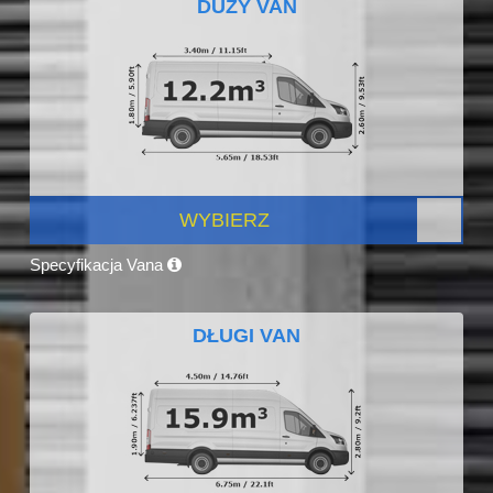
DUŻY VAN
WYBIERZ
Specyfikacja Vana
DŁUGI VAN