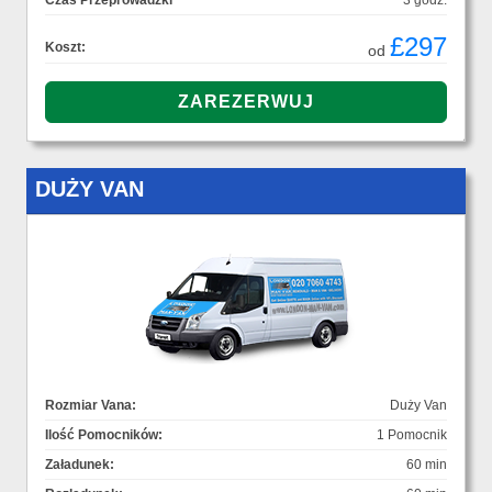
Czas Przeprowadzki
3 godz.
£297
Koszt:
od
DUŻY VAN
Rozmiar Vana:
Duży Van
Ilość Pomocników:
1 Pomocnik
Załadunek:
60 min