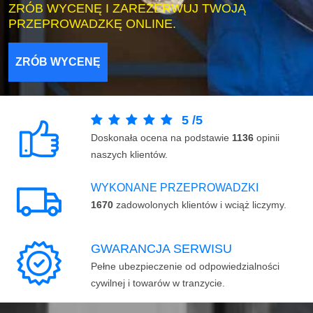
ZRÓB WYCENĘ I ZAREZERWUJ TWOJĄ
PRZEPROWADZKĘ ONLINE.
ZRÓB WYCENĘ
5
/
5
Doskonała ocena na podstawie
1136
opinii
naszych klientów.
WYKONANE PRZEPROWADZKI
1670
zadowolonych klientów i wciąż liczymy.
GWARANCJA SERWISU
Pełne ubezpieczenie od odpowiedzialności
cywilnej i towarów w tranzycie.