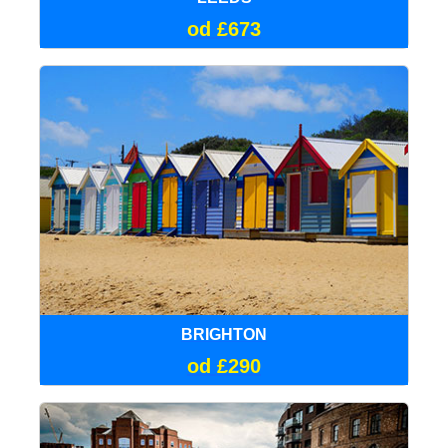
od £673
BRIGHTON
od £290