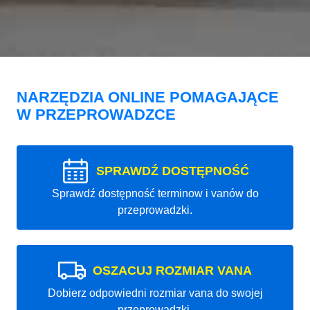
NARZĘDZIA ONLINE POMAGAJĄCE
W PRZEPROWADZCE
SPRAWDŹ DOSTĘPNOŚĆ
Sprawdź dostępność terminow i vanów do
przeprowadzki.
OSZACUJ ROZMIAR VANA
Dobierz odpowiedni rozmiar vana do swojej
przeprowadzki.