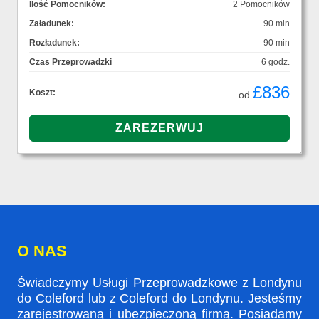
Ilość Pomocników:
2 Pomocników
Załadunek:
90 min
Rozładunek:
90 min
Czas Przeprowadzki
6 godz.
£836
Koszt:
od
O NAS
Świadczymy Usługi Przeprowadzkowe z Londynu
do Coleford lub z Coleford do Londynu. Jesteśmy
zarejestrowaną i ubezpieczoną firmą. Posiadamy