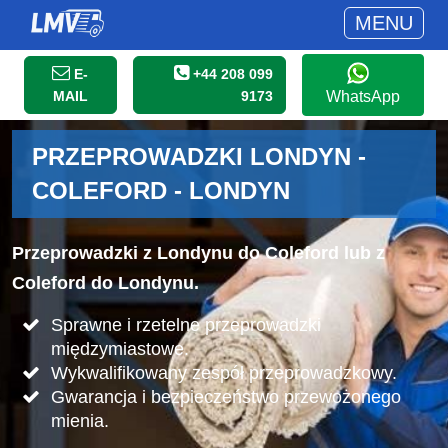
MENU
E-
+44 208 099
MAIL
9173
WhatsApp
PRZEPROWADZKI LONDYN -
COLEFORD - LONDYN
Przeprowadzki z Londynu do Coleford lub z
Coleford do Londynu.
Sprawne i rzetelne przeprowadzki
międzymiastowe.
Wykwalifikowany zespół przeprowadzkowy.
Gwarancja i bezpieczeństwo przewożonego
mienia.