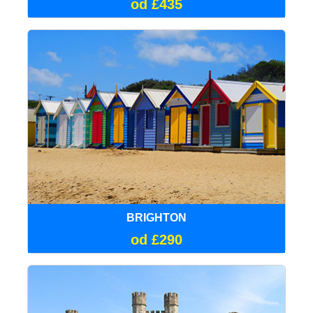
od £435
BRIGHTON
od £290