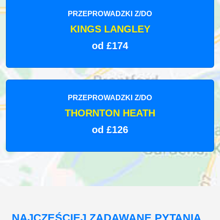
PRZEPROWADZKI Z/DO
KINGS LANGLEY
od £174
PRZEPROWADZKI Z/DO
THORNTON HEATH
od £126
NAJCZĘŚCIEJ ZADAWANE PYTANIA