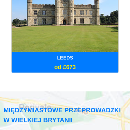
LEEDS
od £673
MIĘDZYMIASTOWE PRZEPROWADZKI
W WIELKIEJ BRYTANII