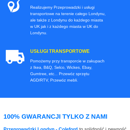
Realizujemy Przeprowadzki i usługi
transportowe na terenie całego Londynu,
ale także z Londynu do każdego miasta
w UK jak i z każdego miasta w UK do
Londynu.
USŁUGI TRANSPORTOWE
Pomożemy przy transporcie w zakupach
z Ikea, B&Q, Selco, Wickes, Ebay,
Gumtree, etc... Przewóz sprzętu
AGD/RTV, Przewóz mebli.
100% GWARANCJI TYLKO Z NAMI
Przeprowadzki Londyn - Coleford
to solidność i pewność