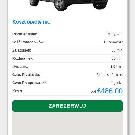
Koszt oparty na:
Rozmiar Vana:
Mały Van
Ilość Pomocników:
1 Pomocnik
Załadunek:
30 min
Rozładunek:
30 min
Dystans:
134 mil
Czas Przejazdu:
2 hours 41 mins
Czas Przeprowadzki:
4 godz.
£486.00
Koszt:
od