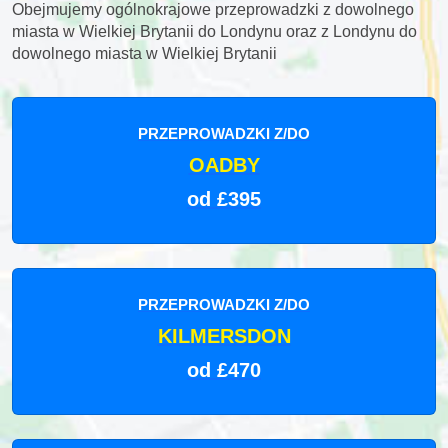
Obejmujemy ogólnokrajowe przeprowadzki z dowolnego
miasta w Wielkiej Brytanii do Londynu oraz z Londynu do
dowolnego miasta w Wielkiej Brytanii
PRZEPROWADZKI Z/DO
OADBY
od £395
PRZEPROWADZKI Z/DO
KILMERSDON
od £470