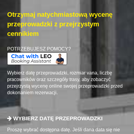
Otrzymaj natychmiastową wycenę
przeprowadzki z przejrzystym
cennikiem
POTRZEBUJESZ POMOCY?
Wybierz datę przeprowadzki, rozmiar vana, liczbę
pracowników oraz szczegóły trasy, aby zobaczyć
przejrzystą wycenę online swojej przeprowadzki przed
dokonaniem rezerwacji.
WYBIERZ DATĘ PRZEPROWADZKI
Proszę wybrać dostępna datę. Jeśli dana data się nie