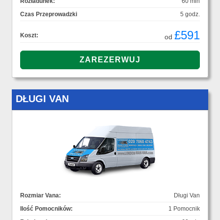
Rozładunek:
60 min
Czas Przeprowadzki
5 godz.
£591
Koszt:
od
DŁUGI VAN
Rozmiar Vana:
Długi Van
Ilość Pomocników:
1 Pomocnik