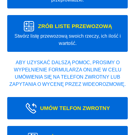
ZRÓB LISTE PRZEWOZOWĄ
Stwórz listę przewozową swoich rzeczy, ich ilość i
wartość.
ABY UZYSKAĆ DALSZĄ POMOC, PROSIMY O
WYPEŁNIENIE FORMULARZA ONLINE W CELU
UMÓWIENIA SIĘ NA TELEFON ZWROTNY LUB
ZAPYTANIA O WYCENĘ PRZEZ WIDEOROZMOWĘ.
UMÓW TELFON ZWROTNY