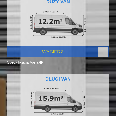
DUŻY VAN
WYBIERZ
Specyfikacja Vana
DŁUGI VAN