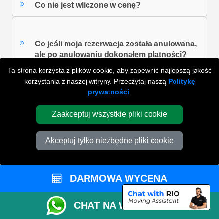
Co nie jest wliczone w cenę?
Co jeśli moja rezerwacja została anulowana,
ale po anulowaniu dokonałem płatności?
Ta strona korzysta z plików cookie, aby zapewnić najlepszą jakość
korzystania z naszej witryny. Przeczytaj naszą
Politykę
prywatności
.
ZOBACZ WSZYSTKIE FAQ'S
Zaakceptuj wszystkie pliki cookie
WYSZUKAJ W NAJCZĘŚCIEJ ZADAWANYCH
Akceptuj tylko niezbędne pliki cookie
PYTANIACH
DARMOWA WYCENA
ZACZNIJ WPISYWAĆ SWOJE PYTANIE I WYBIERZ Z
PONIŻSZYCH WYNIKÓW
CHAT NA WHATSAPP