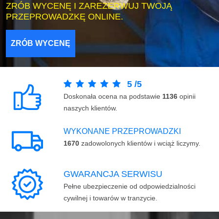
ZRÓB WYCENĘ I ZAREZERWUJ TWOJĄ
PRZEPROWADZKĘ ONLINE.
ZRÓB WYCENĘ
5
/
5
Doskonała ocena na podstawie
1136
opinii
naszych klientów.
WYKONANE PRZEPROWADZKI
1670
zadowolonych klientów i wciąż liczymy.
GWARANCJA SERWISU
Pełne ubezpieczenie od odpowiedzialności
cywilnej i towarów w tranzycie.