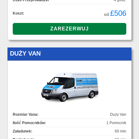
Czas Przeprowadzki
4 godz.
£506
Koszt:
od
DUŻY VAN
Rozmiar Vana:
Duży Van
Ilość Pomocników:
1 Pomocnik
Załadunek:
60 min