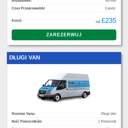
Rozładunek:
60 min
Czas Przeprowadzki
3 godz.
£235
Koszt:
od
DŁUGI VAN
Rozmiar Vana:
Długi Van
Ilość Pomocników:
1 Pomocnik