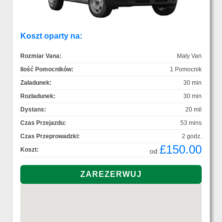
Koszt oparty na:
Rozmiar Vana:
Mały Van
Ilość Pomocników:
1 Pomocnik
Załadunek:
30 min
Rozładunek:
30 min
Dystans:
20 mil
Czas Przejazdu:
53 mins
Czas Przeprowadzki:
2 godz.
£150.00
Koszt:
od