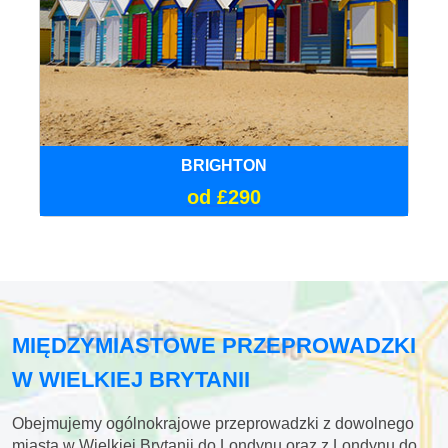
BRIGHTON
od £290
MIĘDZYMIASTOWE PRZEPROWADZKI
W WIELKIEJ BRYTANII
Obejmujemy ogólnokrajowe przeprowadzki z dowolnego
miasta w Wielkiej Brytanii do Londynu oraz z Londynu do