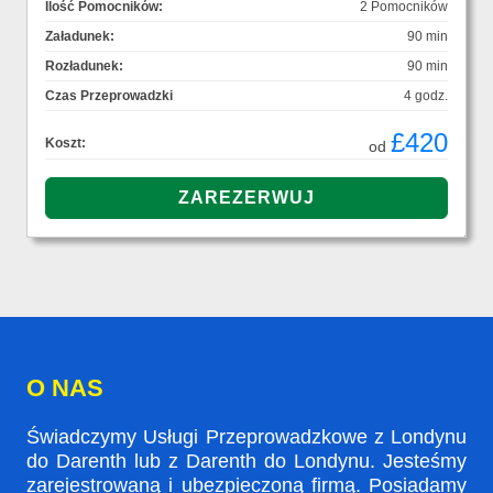
Ilość Pomocników:
2 Pomocników
Załadunek:
90 min
Rozładunek:
90 min
Czas Przeprowadzki
4 godz.
£420
Koszt:
od
O NAS
Świadczymy Usługi Przeprowadzkowe z Londynu
do Darenth lub z Darenth do Londynu. Jesteśmy
zarejestrowaną i ubezpieczoną firmą. Posiadamy