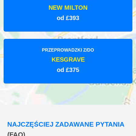
NEW MILTON
od £393
PRZEPROWADZKI Z/DO
KESGRAVE
od £375
NAJCZĘŚCIEJ ZADAWANE PYTANIA
(FAQ)