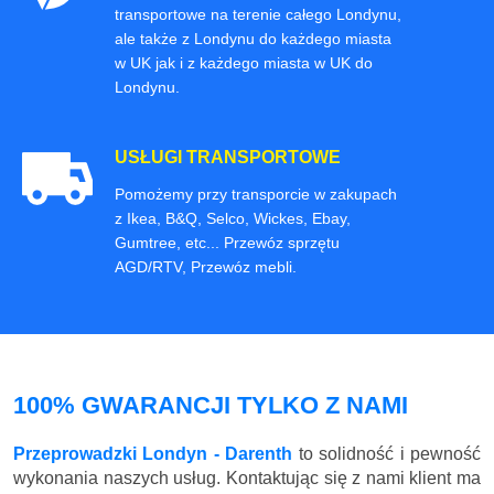
transportowe na terenie całego Londynu,
ale także z Londynu do każdego miasta
w UK jak i z każdego miasta w UK do
Londynu.
USŁUGI TRANSPORTOWE
Pomożemy przy transporcie w zakupach
z Ikea, B&Q, Selco, Wickes, Ebay,
Gumtree, etc... Przewóz sprzętu
AGD/RTV, Przewóz mebli.
100% GWARANCJI TYLKO Z NAMI
Przeprowadzki Londyn - Darenth
to solidność i pewność
wykonania naszych usług. Kontaktując się z nami klient ma