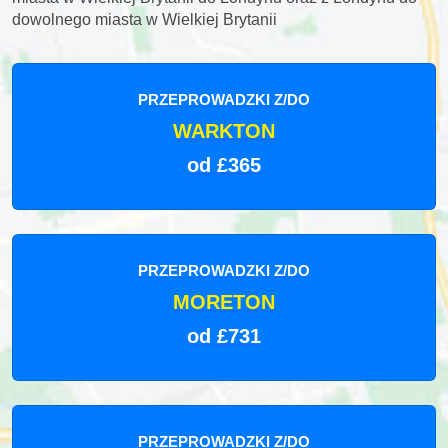
dowolnego miasta w Wielkiej Brytanii
PRZEPROWADZKI Z/DO
WARKTON
od £365
PRZEPROWADZKI Z/DO
MORETON
od £731
PRZEPROWADZKI Z/DO