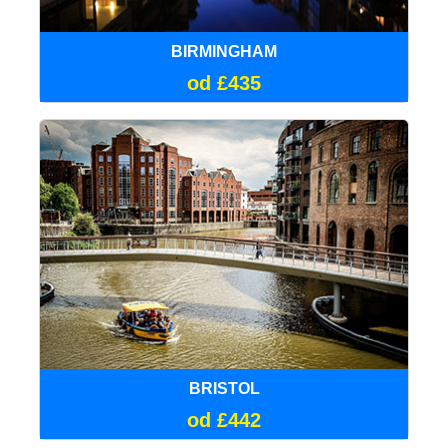
BIRMINGHAM
od £435
BRISTOL
od £442