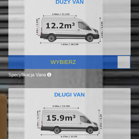
DUŻY VAN
WYBIERZ
Specyfikacja Vana
DŁUGI VAN