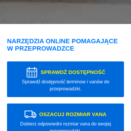
NARZĘDZIA ONLINE POMAGAJĄCE
W PRZEPROWADZCE
SPRAWDŹ DOSTĘPNOŚĆ
Sprawdź dostępność terminow i vanów do
przeprowadzki.
OSZACUJ ROZMIAR VANA
Dobierz odpowiedni rozmiar vana do swojej
przeprowadzki.