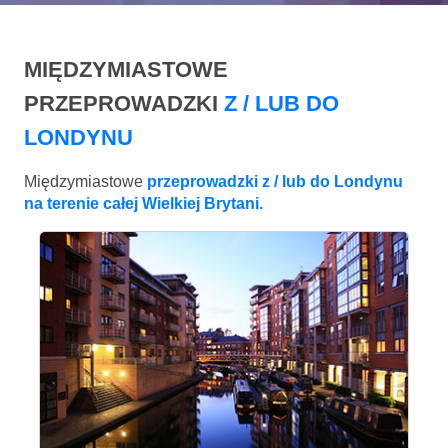
MIĘDZYMIASTOWE
PRZEPROWADZKI
Z / LUB DO
LONDYNU
Międzymiastowe
przeprowadzki z / lub do Londynu
na terenie całej Wielkiej Brytani.