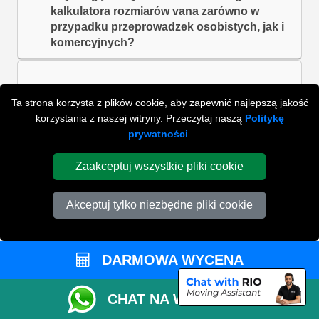
kalkulatora rozmiarów vana zarówno w
przypadku przeprowadzek osobistych, jak i
komercyjnych?
Jak mogę zmienić szczegóły rezerwacji?
Ta strona korzysta z plików cookie, aby zapewnić najlepszą jakość
korzystania z naszej witryny. Przeczytaj naszą
Politykę
prywatności
.
Co jeśli zauważę jakiekolwiek uszkodzenia?
Zaakceptuj wszystkie pliki cookie
Akceptuj tylko niezbędne pliki cookie
ZOBACZ WSZYSTKIE FAQ'S
DARMOWA WYCENA
WYSZUKAJ W NAJCZĘŚCIEJ ZADAWANYCH
PYTANIACH
CHAT NA WHATSAPP