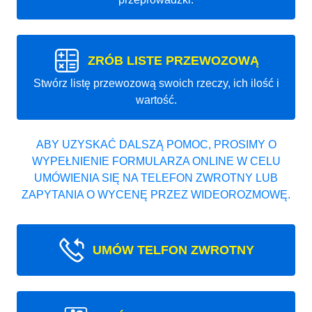
ZRÓB LISTE PRZEWOZOWĄ
Stwórz listę przewozową swoich rzeczy, ich ilość i
wartość.
ABY UZYSKAĆ DALSZĄ POMOC, PROSIMY O
WYPEŁNIENIE FORMULARZA ONLINE W CELU
UMÓWIENIA SIĘ NA TELEFON ZWROTNY LUB
ZAPYTANIA O WYCENĘ PRZEZ WIDEOROZMOWĘ.
UMÓW TELFON ZWROTNY