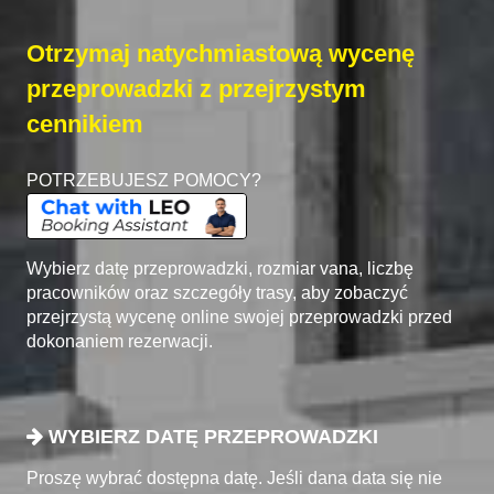
Otrzymaj natychmiastową wycenę
przeprowadzki z przejrzystym
cennikiem
POTRZEBUJESZ POMOCY?
Wybierz datę przeprowadzki, rozmiar vana, liczbę
pracowników oraz szczegóły trasy, aby zobaczyć
przejrzystą wycenę online swojej przeprowadzki przed
dokonaniem rezerwacji.
WYBIERZ DATĘ PRZEPROWADZKI
Proszę wybrać dostępna datę. Jeśli dana data się nie