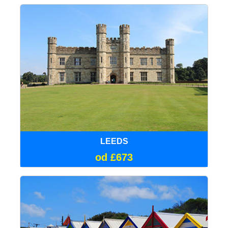
LEEDS
od £673