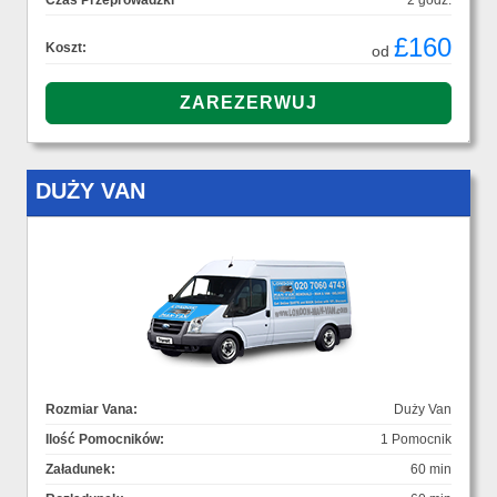
Czas Przeprowadzki
2 godz.
£160
Koszt:
od
DUŻY VAN
Rozmiar Vana:
Duży Van
Ilość Pomocników:
1 Pomocnik
Załadunek:
60 min