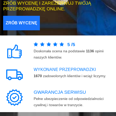
ZRÓB WYCENĘ I ZAREZERWUJ TWOJĄ
PRZEPROWADZKĘ ONLINE.
ZRÓB WYCENĘ
5
/
5
Doskonała ocena na podstawie
1136
opinii
naszych klientów.
WYKONANE PRZEPROWADZKI
1670
zadowolonych klientów i wciąż liczymy.
GWARANCJA SERWISU
Pełne ubezpieczenie od odpowiedzialności
cywilnej i towarów w tranzycie.