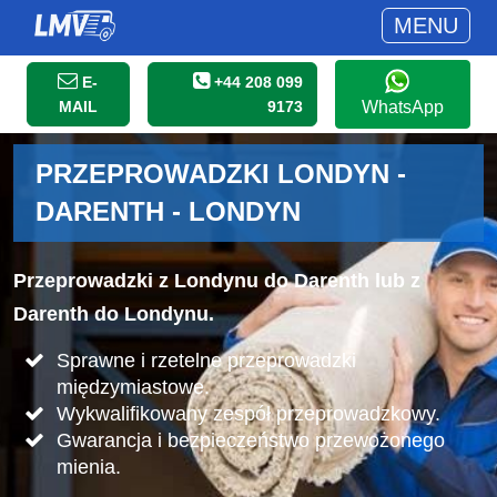
MENU
E-
+44 208 099
MAIL
9173
WhatsApp
PRZEPROWADZKI LONDYN -
DARENTH - LONDYN
Przeprowadzki z Londynu do Darenth lub z
Darenth do Londynu.
Sprawne i rzetelne przeprowadzki
międzymiastowe.
Wykwalifikowany zespół przeprowadzkowy.
Gwarancja i bezpieczeństwo przewożonego
mienia.