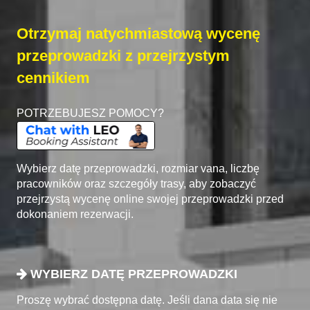
Otrzymaj natychmiastową wycenę
przeprowadzki z przejrzystym
cennikiem
POTRZEBUJESZ POMOCY?
Wybierz datę przeprowadzki, rozmiar vana, liczbę
pracowników oraz szczegóły trasy, aby zobaczyć
przejrzystą wycenę online swojej przeprowadzki przed
dokonaniem rezerwacji.
WYBIERZ DATĘ PRZEPROWADZKI
Proszę wybrać dostępna datę. Jeśli dana data się nie