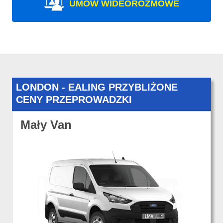
UMÓW WIDEOROZMOWE
LONDON - EALING PRZYBLIŻONE
CENY PRZEPROWADZKI
Mały Van