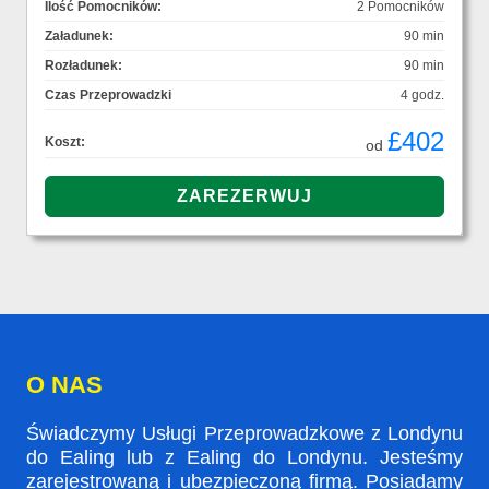
Ilość Pomocników:
2 Pomocników
Załadunek:
90 min
Rozładunek:
90 min
Czas Przeprowadzki
4 godz.
£402
Koszt:
od
O NAS
Świadczymy Usługi Przeprowadzkowe z Londynu
do Ealing lub z Ealing do Londynu. Jesteśmy
zarejestrowaną i ubezpieczoną firmą. Posiadamy