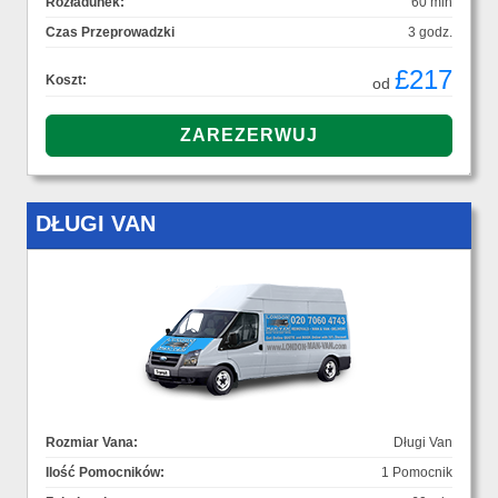
Rozładunek:
60 min
Czas Przeprowadzki
3 godz.
£217
Koszt:
od
DŁUGI VAN
Rozmiar Vana:
Długi Van
Ilość Pomocników:
1 Pomocnik