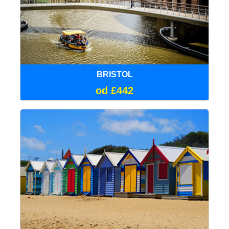
BRISTOL
od £442