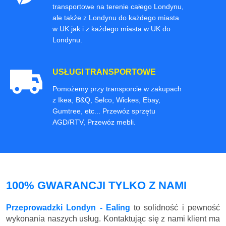
transportowe na terenie całego Londynu,
ale także z Londynu do każdego miasta
w UK jak i z każdego miasta w UK do
Londynu.
USŁUGI TRANSPORTOWE
Pomożemy przy transporcie w zakupach
z Ikea, B&Q, Selco, Wickes, Ebay,
Gumtree, etc... Przewóz sprzętu
AGD/RTV, Przewóz mebli.
100% GWARANCJI TYLKO Z NAMI
Przeprowadzki Londyn - Ealing
to solidność i pewność
wykonania naszych usług. Kontaktując się z nami klient ma