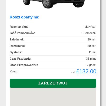
Koszt oparty na:
Rozmiar Vana:
Mały Van
Ilość Pomocników:
1 Pomocnik
Załadunek:
30 min
Rozładunek:
30 min
Dystans:
11 mil
Czas Przejazdu:
38 mins
Czas Przeprowadzki:
2 godz.
£132.00
Koszt:
od