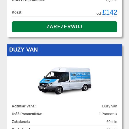
Czas Przeprowadzki
2 godz.
£142
Koszt:
od
DUŻY VAN
Rozmiar Vana:
Duży Van
Ilość Pomocników:
1 Pomocnik
Załadunek:
60 min