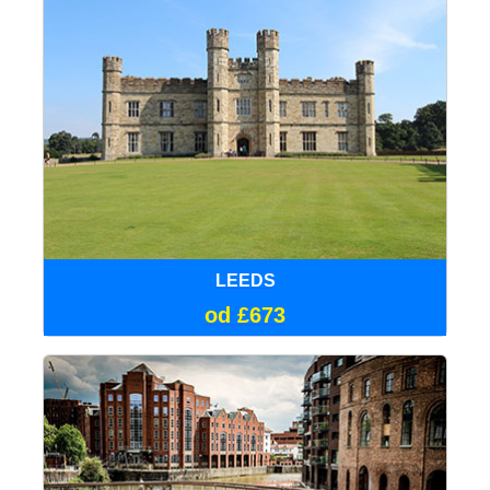
LEEDS
od £673