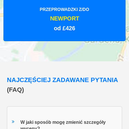
PRZEPROWADZKI Z/DO
NEWPORT
od £426
NAJCZĘŚCIEJ ZADAWANE PYTANIA
(FAQ)
W jaki sposób mogę zmienić szczegóły
wyceny?