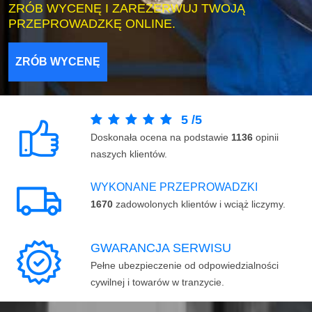
ZRÓB WYCENĘ I ZAREZERWUJ TWOJĄ
PRZEPROWADZKĘ ONLINE.
ZRÓB WYCENĘ
5
/
5
Doskonała ocena na podstawie
1136
opinii
naszych klientów.
WYKONANE PRZEPROWADZKI
1670
zadowolonych klientów i wciąż liczymy.
GWARANCJA SERWISU
Pełne ubezpieczenie od odpowiedzialności
cywilnej i towarów w tranzycie.