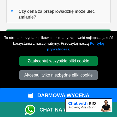
Czy cena za przeprowadzkę może ulec
zmianie?
Ta strona korzysta z plików cookie, aby zapewnić najlepszą jakość
ZOBACZ WSZYSTKIE FAQ'S
korzystania z naszej witryny. Przeczytaj naszą
Politykę
prywatności
.
WYSZUKAJ W NAJCZĘŚCIEJ ZADAWANYCH
Zaakceptuj wszystkie pliki cookie
PYTANIACH
Akceptuj tylko niezbędne pliki cookie
ZACZNIJ WPISYWAĆ SWOJE PYTANIE I WYBIERZ Z
PONIŻSZYCH WYNIKÓW
DARMOWA WYCENA
CHAT NA WHATSAPP