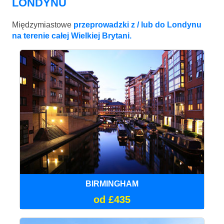
LONDYNU
Międzymiastowe
przeprowadzki z / lub do Londynu
na terenie całej Wielkiej Brytani.
BIRMINGHAM
od £435