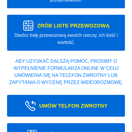
ZRÓB LISTE PRZEWOZOWĄ
Stwórz listę przewozową swoich rzeczy, ich ilość i
wartość.
ABY UZYSKAĆ DALSZĄ POMOC, PROSIMY O
WYPEŁNIENIE FORMULARZA ONLINE W CELU
UMÓWIENIA SIĘ NA TELEFON ZWROTNY LUB
ZAPYTANIA O WYCENĘ PRZEZ WIDEOROZMOWĘ.
UMÓW TELFON ZWROTNY