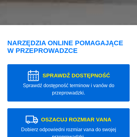
NARZĘDZIA ONLINE POMAGAJĄCE
W PRZEPROWADZCE
SPRAWDŹ DOSTĘPNOŚĆ
Sprawdź dostępność terminow i vanów do
przeprowadzki.
OSZACUJ ROZMIAR VANA
Dobierz odpowiedni rozmiar vana do swojej
przeprowadzki.