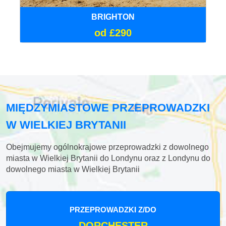
BRIGHTON
od £290
MIĘDZYMIASTOWE PRZEPROWADZKI
W WIELKIEJ BRYTANII
Obejmujemy ogólnokrajowe przeprowadzki z dowolnego
miasta w Wielkiej Brytanii do Londynu oraz z Londynu do
dowolnego miasta w Wielkiej Brytanii
PRZEPROWADZKI Z/DO
DORCHESTER