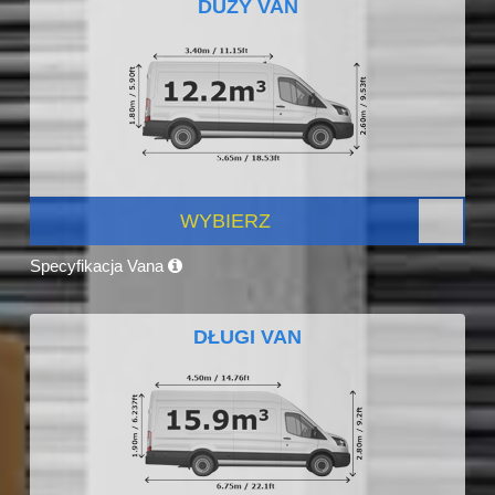
DUŻY VAN
WYBIERZ
Specyfikacja Vana
DŁUGI VAN