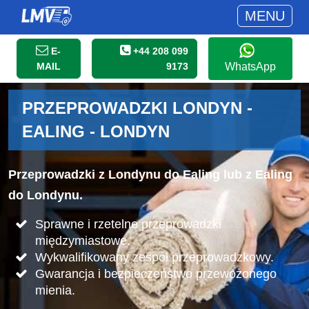
MENU
E-
+44 208 099
MAIL
9173
WhatsApp
PRZEPROWADZKI LONDYN -
EALING - LONDYN
Przeprowadzki z Londynu do Ealing lub z Ealing
do Londynu.
Sprawne i rzetelne przeprowadzki
międzymiastowe.
Wykwalifikowany zespół przeprowadzkowy.
Gwarancja i bezpieczeństwo przewożonego
mienia.