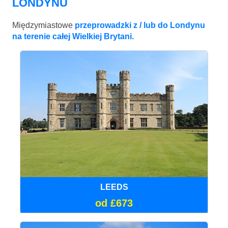
LONDYNU
Międzymiastowe
przeprowadzki z / lub do Londynu
na terenie całej Wielkiej Brytani.
LEEDS
od £673