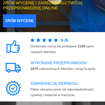
ZRÓB WYCENĘ I ZAREZERWUJ TWOJĄ
PRZEPROWADZKĘ ONLINE.
ZRÓB WYCENĘ
5
/
5
Doskonała ocena na podstawie
1136
opinii
naszych klientów.
WYKONANE PRZEPROWADZKI
1670
zadowolonych klientów i wciąż liczymy.
GWARANCJA SERWISU
Pełne ubezpieczenie od odpowiedzialności
cywilnej i towarów w tranzycie.