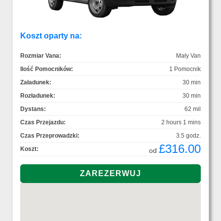
Koszt oparty na:
Rozmiar Vana:
Mały Van
Ilość Pomocników:
1 Pomocnik
Załadunek:
30 min
Rozładunek:
30 min
Dystans:
62 mil
Czas Przejazdu:
2 hours 1 mins
Czas Przeprowadzki:
3.5 godz.
£316.00
Koszt:
od