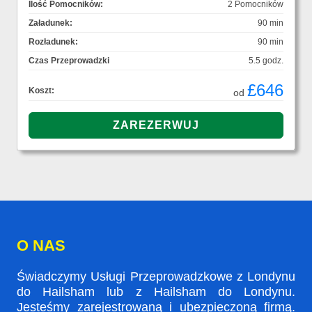
Ilość Pomocników:
2 Pomocników
Załadunek:
90 min
Rozładunek:
90 min
Czas Przeprowadzki
5.5 godz.
£646
Koszt:
od
O NAS
Świadczymy Usługi Przeprowadzkowe z Londynu
do Hailsham lub z Hailsham do Londynu.
Jesteśmy zarejestrowaną i ubezpieczoną firmą.