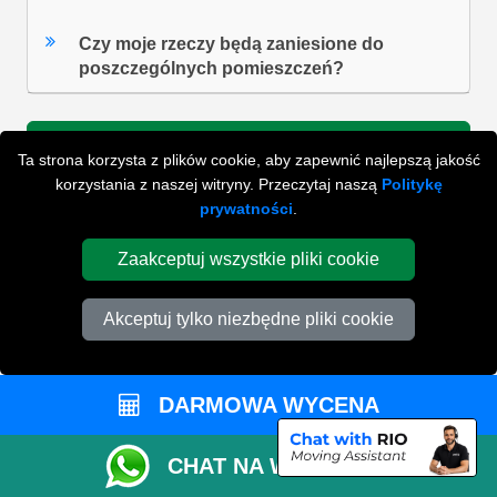
Czy moje rzeczy będą zaniesione do
poszczególnych pomieszczeń?
ZOBACZ WSZYSTKIE FAQ'S
Ta strona korzysta z plików cookie, aby zapewnić najlepszą jakość
korzystania z naszej witryny. Przeczytaj naszą
Politykę
prywatności
.
WYSZUKAJ W NAJCZĘŚCIEJ ZADAWANYCH
Zaakceptuj wszystkie pliki cookie
PYTANIACH
Akceptuj tylko niezbędne pliki cookie
ZACZNIJ WPISYWAĆ SWOJE PYTANIE I WYBIERZ Z
PONIŻSZYCH WYNIKÓW
DARMOWA WYCENA
CHAT NA WHATSAPP