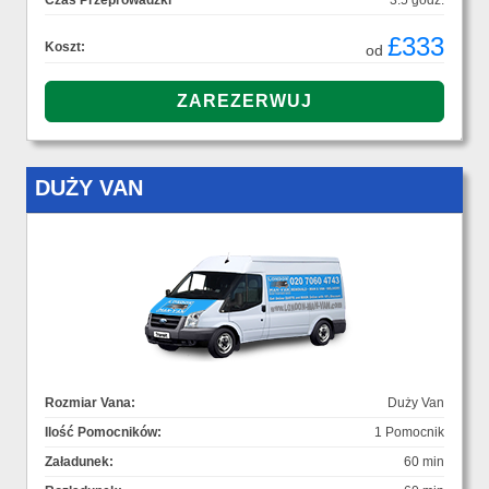
Czas Przeprowadzki
3.5 godz.
£333
Koszt:
od
DUŻY VAN
Rozmiar Vana:
Duży Van
Ilość Pomocników:
1 Pomocnik
Załadunek:
60 min