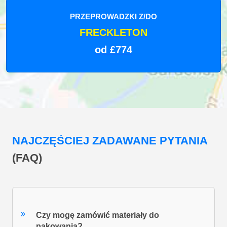
PRZEPROWADZKI Z/DO
FRECKLETON
od £774
NAJCZĘŚCIEJ ZADAWANE PYTANIA
(FAQ)
Czy mogę zamówić materiały do
pakowania?