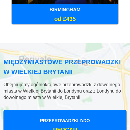
BIRMINGHAM
od £435
MIĘDZYMIASTOWE PRZEPROWADZKI
W WIELKIEJ BRYTANII
Obejmujemy ogólnokrajowe przeprowadzki z dowolnego
miasta w Wielkiej Brytanii do Londynu oraz z Londynu do
dowolnego miasta w Wielkiej Brytanii
PRZEPROWADZKI Z/DO
REDCAR