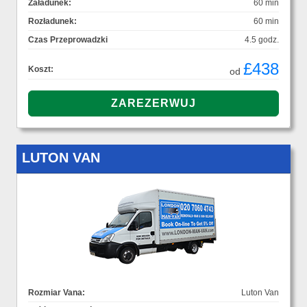
Załadunek:
60 min
Rozładunek:
60 min
Czas Przeprowadzki
4.5 godz.
£438
Koszt:
od
LUTON VAN
Rozmiar Vana:
Luton Van