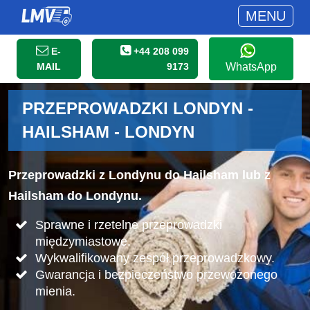
MENU
E-
+44 208 099
MAIL
9173
WhatsApp
PRZEPROWADZKI LONDYN -
HAILSHAM - LONDYN
Przeprowadzki z Londynu do Hailsham lub z
Hailsham do Londynu.
Sprawne i rzetelne przeprowadzki
międzymiastowe.
Wykwalifikowany zespół przeprowadzkowy.
Gwarancja i bezpieczeństwo przewożonego
mienia.