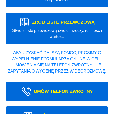
ZRÓB LISTE PRZEWOZOWĄ
Stwórz listę przewozową swoich rzeczy, ich ilość i
wartość.
ABY UZYSKAĆ DALSZĄ POMOC, PROSIMY O
WYPEŁNIENIE FORMULARZA ONLINE W CELU
UMÓWIENIA SIĘ NA TELEFON ZWROTNY LUB
ZAPYTANIA O WYCENĘ PRZEZ WIDEOROZMOWĘ.
UMÓW TELFON ZWROTNY