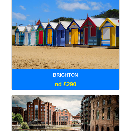
BRIGHTON
od £290