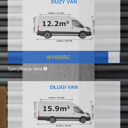
DUŻY VAN
WYBIERZ
Specyfikacja Vana
DŁUGI VAN