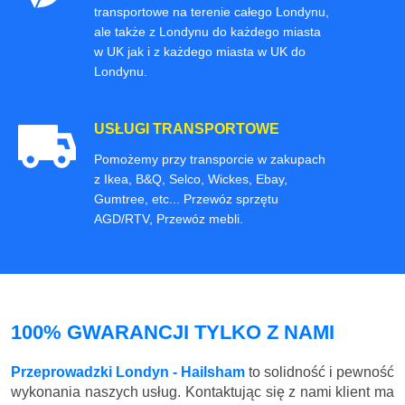
transportowe na terenie całego Londynu,
ale także z Londynu do każdego miasta
w UK jak i z każdego miasta w UK do
Londynu.
USŁUGI TRANSPORTOWE
Pomożemy przy transporcie w zakupach
z Ikea, B&Q, Selco, Wickes, Ebay,
Gumtree, etc... Przewóz sprzętu
AGD/RTV, Przewóz mebli.
100% GWARANCJI TYLKO Z NAMI
Przeprowadzki Londyn - Hailsham
to solidność i pewność
wykonania naszych usług. Kontaktując się z nami klient ma