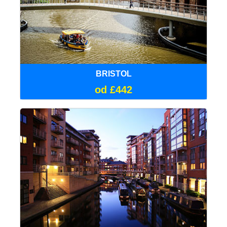
BRISTOL
od £442