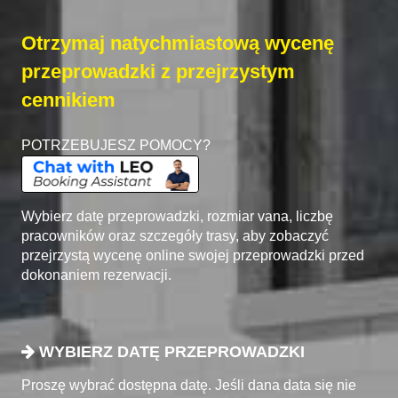
Otrzymaj natychmiastową wycenę
przeprowadzki z przejrzystym
cennikiem
POTRZEBUJESZ POMOCY?
Wybierz datę przeprowadzki, rozmiar vana, liczbę
pracowników oraz szczegóły trasy, aby zobaczyć
przejrzystą wycenę online swojej przeprowadzki przed
dokonaniem rezerwacji.
WYBIERZ DATĘ PRZEPROWADZKI
Proszę wybrać dostępna datę. Jeśli dana data się nie