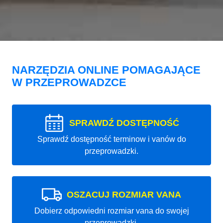
NARZĘDZIA ONLINE POMAGAJĄCE
W PRZEPROWADZCE
SPRAWDŹ DOSTĘPNOŚĆ
Sprawdź dostępność terminow i vanów do
przeprowadzki.
OSZACUJ ROZMIAR VANA
Dobierz odpowiedni rozmiar vana do swojej
przeprowadzki.