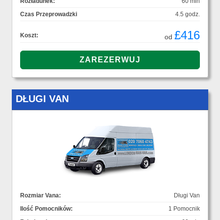
Rozładunek:
60 min
Czas Przeprowadzki
4.5 godz.
£416
Koszt:
od
DŁUGI VAN
Rozmiar Vana:
Długi Van
Ilość Pomocników:
1 Pomocnik