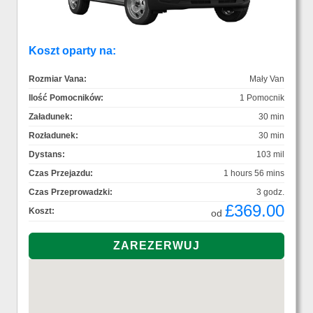
Koszt oparty na:
Rozmiar Vana:
Mały Van
Ilość Pomocników:
1 Pomocnik
Załadunek:
30 min
Rozładunek:
30 min
Dystans:
103 mil
Czas Przejazdu:
1 hours 56 mins
Czas Przeprowadzki:
3 godz.
£369.00
Koszt:
od