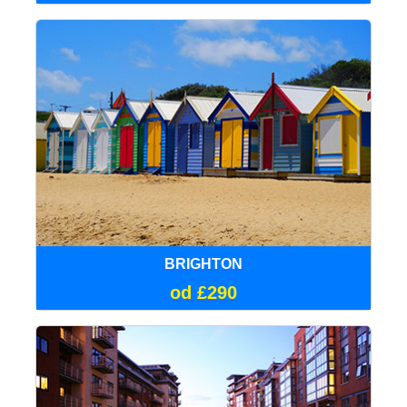
BRIGHTON
od £290