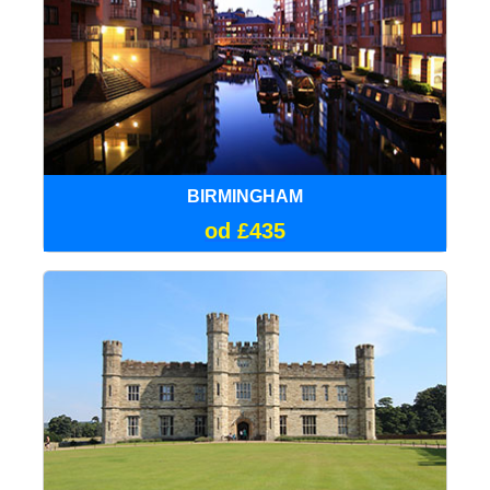
BIRMINGHAM
od £435