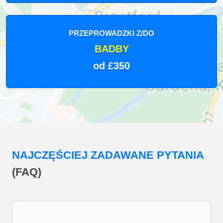
PRZEPROWADZKI Z/DO
BADBY
od £350
NAJCZĘŚCIEJ ZADAWANE PYTANIA
(FAQ)