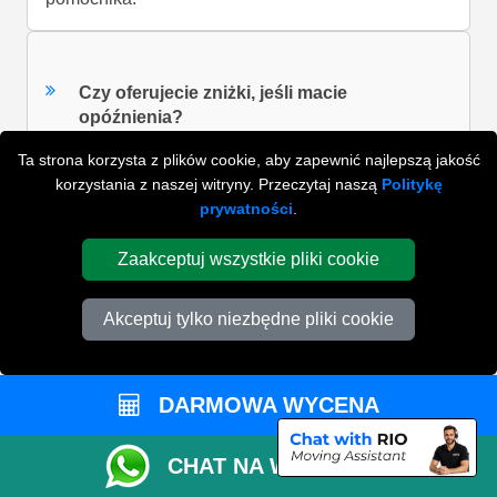
Czy oferujecie zniżki, jeśli macie
opóźnienia?
Ta strona korzysta z plików cookie, aby zapewnić najlepszą jakość
korzystania z naszej witryny. Przeczytaj naszą
Politykę
Co jeśli zauważę jakiekolwiek uszkodzenia?
prywatności
.
Zaakceptuj wszystkie pliki cookie
Jak jest liczony czas pracy?
Akceptuj tylko niezbędne pliki cookie
W jaki sposób zapłacę pozostały bilans?
DARMOWA WYCENA
CHAT NA WHATSAPP
ZOBACZ WSZYSTKIE FAQ'S