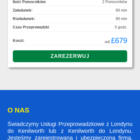
Ilość Pomocników:
2 Pomocników
Załadunek:
90 min
Rozładunek:
90 min
Czas Przeprowadzki
5 godz.
£679
Koszt:
od
O NAS
Świadczymy Usługi Przeprowadzkowe z Londynu
do Kenilworth lub z Kenilworth do Londynu.
Jesteśmy zarejestrowaną i ubezpieczoną firmą.