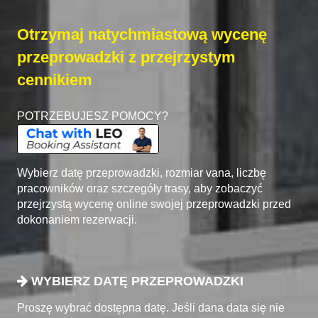
Otrzymaj natychmiastową wycenę
przeprowadzki z przejrzystym
cennikiem
POTRZEBUJESZ POMOCY?
Wybierz datę przeprowadzki, rozmiar vana, liczbę
pracowników oraz szczegóły trasy, aby zobaczyć
przejrzystą wycenę online swojej przeprowadzki przed
dokonaniem rezerwacji.
WYBIERZ DATĘ PRZEPROWADZKI
Proszę wybrać dostępna datę. Jeśli dana data się nie