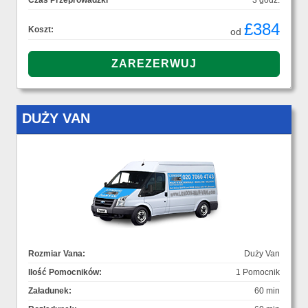
Czas Przeprowadzki
3 godz.
£384
Koszt:
od
DUŻY VAN
Rozmiar Vana:
Duży Van
Ilość Pomocników:
1 Pomocnik
Załadunek:
60 min