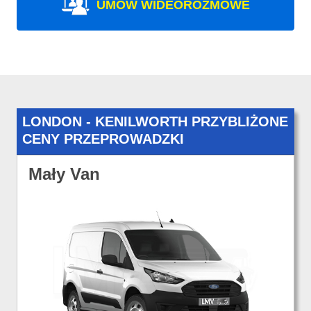
UMÓW WIDEOROZMOWE
LONDON - KENILWORTH PRZYBLIŻONE
CENY PRZEPROWADZKI
Mały Van