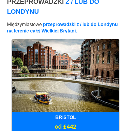
PRZEPROWADZKI
Z / LUB DO
LONDYNU
Międzymiastowe
przeprowadzki z / lub do Londynu
na terenie całej Wielkiej Brytani.
BRISTOL
od £442