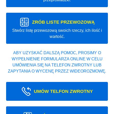
ZRÓB LISTE PRZEWOZOWĄ
Stwórz listę przewozową swoich rzeczy, ich ilość i
wartość.
ABY UZYSKAĆ DALSZĄ POMOC, PROSIMY O
WYPEŁNIENIE FORMULARZA ONLINE W CELU
UMÓWIENIA SIĘ NA TELEFON ZWROTNY LUB
ZAPYTANIA O WYCENĘ PRZEZ WIDEOROZMOWĘ.
UMÓW TELFON ZWROTNY