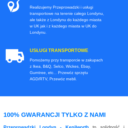
Realizujemy Przeprowadzki i usługi
transportowe na terenie całego Londynu,
ale także z Londynu do każdego miasta
w UK jak i z każdego miasta w UK do
Londynu.
USŁUGI TRANSPORTOWE
Pomożemy przy transporcie w zakupach
z Ikea, B&Q, Selco, Wickes, Ebay,
Gumtree, etc... Przewóz sprzętu
AGD/RTV, Przewóz mebli.
100% GWARANCJI TYLKO Z NAMI
Przeprowadzki Londyn - Kenilworth
to solidność i