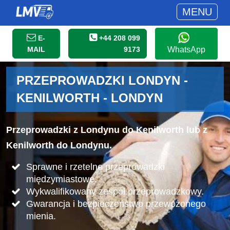
MENU
E-
+44 208 099
MAIL
9173
WhatsApp
PRZEPROWADZKI LONDYN -
KENILWORTH - LONDYN
Przeprowadzki z Londynu do Kenilworth lub z
Kenilworth do Londynu.
Sprawne i rzetelne przeprowadzki
międzymiastowe.
Wykwalifikowany zespół przeprowadzkowy.
Gwarancja i bezpieczeństwo przewożonego
mienia.