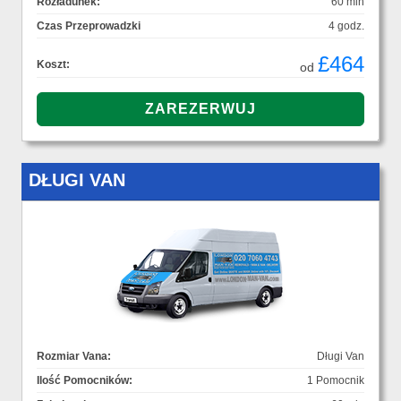
Rozładunek:
60 min
Czas Przeprowadzki
4 godz.
£464
Koszt:
od
DŁUGI VAN
Rozmiar Vana:
Długi Van
Ilość Pomocników:
1 Pomocnik