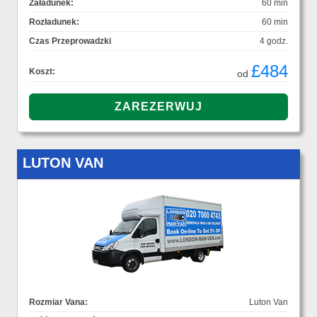
Załadunek:
60 min
Rozładunek:
60 min
Czas Przeprowadzki
4 godz.
£484
Koszt:
od
LUTON VAN
Rozmiar Vana:
Luton Van