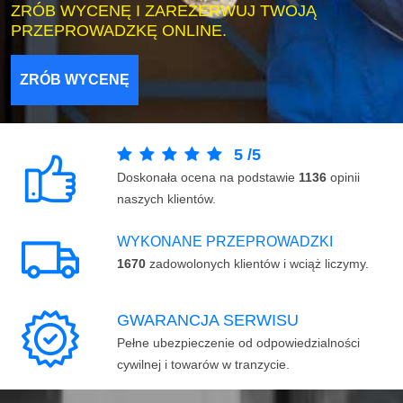
ZRÓB WYCENĘ I ZAREZERWUJ TWOJĄ
PRZEPROWADZKĘ ONLINE.
ZRÓB WYCENĘ
5
/
5
Doskonała ocena na podstawie
1136
opinii
naszych klientów.
WYKONANE PRZEPROWADZKI
1670
zadowolonych klientów i wciąż liczymy.
GWARANCJA SERWISU
Pełne ubezpieczenie od odpowiedzialności
cywilnej i towarów w tranzycie.