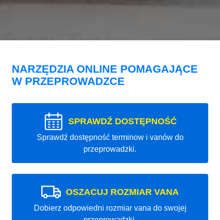
NARZĘDZIA ONLINE POMAGAJĄCE
W PRZEPROWADZCE
SPRAWDŹ DOSTĘPNOŚĆ
Sprawdź dostępność terminow i vanów do
przeprowadzki.
OSZACUJ ROZMIAR VANA
Dobierz odpowiedni rozmiar vana do swojej
przeprowadzki.