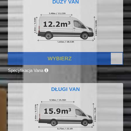
DUŻY VAN
WYBIERZ
Specyfikacja Vana
DŁUGI VAN