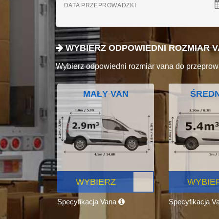
DATA PRZEPROWADZKI
WYBIERZ ODPOWIEDNI ROZMIAR 
Wybierz odpowiedni rozmiar vana do przeprow
MAŁY VAN
ŚREDN
WYBIERZ
WYBIE
Specyfikacja Vana
Specyfikacja V