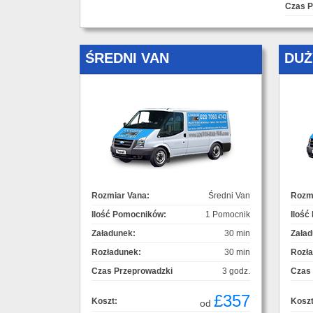
Czas P
ŚREDNI VAN
DUŻ
Rozmiar Vana:
Średni Van
Rozmi
Ilość Pomocników:
1 Pomocnik
Ilość
Załadunek:
30 min
Załad
Rozładunek:
30 min
Rozł
Czas Przeprowadzki
3 godz.
Czas
£357
Koszt:
Koszt
od