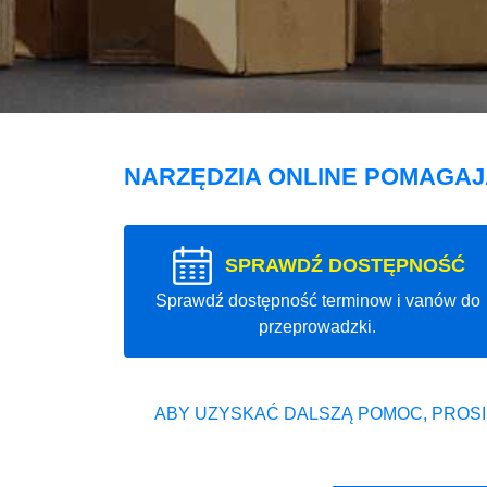
NARZĘDZIA ONLINE POMAGA
SPRAWDŹ DOSTĘPNOŚĆ
Sprawdź dostępność terminow i vanów do
przeprowadzki.
ABY UZYSKAĆ DALSZĄ POMOC, PROSI