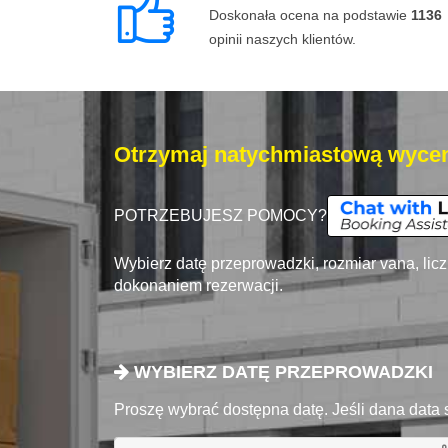
Doskonała ocena na podstawie
1136
opinii naszych klientów.
Otrzymaj natychmiastową wycen
POTRZEBUJESZ POMOCY?
Wybierz datę przeprowadzki, rozmiar vana, lic
dokonaniem rezerwacji.
WYBIERZ DATĘ PRZEPROWADZKI
Proszę wybrać dostępna datę. Jeśli dana data 