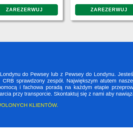
ondynu do Pewsey lub z Pewsey do Londynu. Jesteśm
i CRB sprawdzony zespół. Największym atutem naszej 
 pomocą i fachowa poradą na każdym etapie przeprow
rcia przy transporcie. Skontaktuj się z nami aby nawią
WOLONYCH KLIENTÓW.