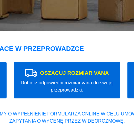
JĄCE W PRZEPROWADZCE
OSZACUJ ROZMIAR VANA
Dobierz odpowiedni rozmiar vana do swojej
przeprowadzki.
MY O WYPEŁNIENIE FORMULARZA ONLINE W CELU UMÓW
ZAPYTANIA O WYCENĘ PRZEZ WIDEOROZMOWĘ.