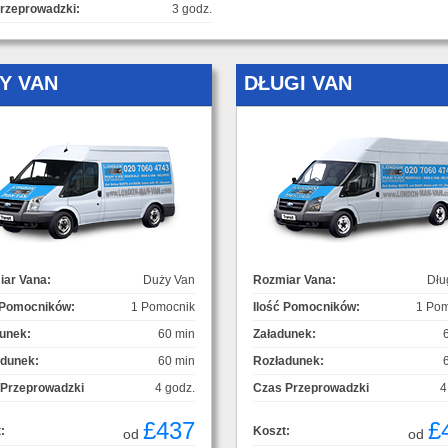
rzeprowadzki:
3 godz.
Y VAN
DŁUGI VAN
ar Vana:
Duży Van
Rozmiar Vana:
Dłu
 Pomocników:
1 Pomocnik
Ilość Pomocników:
1 Pom
unek:
60 min
Załadunek:
adunek:
60 min
Rozładunek:
 Przeprowadzki
4 godz.
Czas Przeprowadzki
4
£437
£
:
Koszt:
od
od