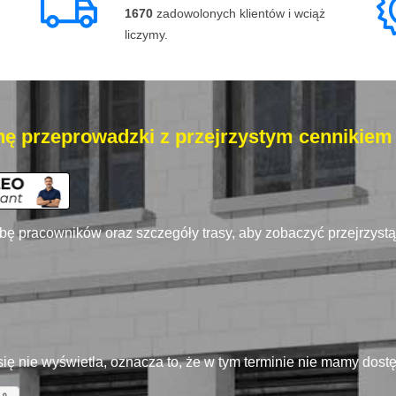
1670
zadowolonych klientów i wciąż
liczymy.
ę przeprowadzki z przejrzystym cennikiem
zbę pracowników oraz szczegóły trasy, aby zobaczyć przejrzyst
się nie wyświetla, oznacza to, że w tym terminie nie mamy dos