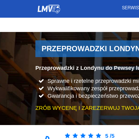
SERWI
PRZEPROWADZKI LONDYN 
Przeprowadzki z Londynu do Pewsey l
Sprawne i rzetelne przeprowadzki m
Wykwalifikowany zespół przeprowad
Gwarancja i bezpieczeństwo przewo
ZRÓB WYCENĘ I ZAREZERWUJ TWOJ
5
/
5