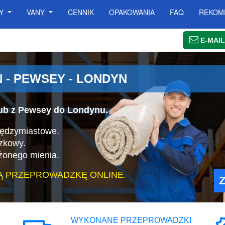
SY
VANY
CENNIK
OPAKOWANIA
FAQ
REKOM
E-MAIL
- PEWSEY - LONDYN
ub z Pewsey do Londynu.
iędzymiastowe.
zkowy.
żonego mienia.
Ą PRZEPROWADZKĘ ONLINE.
WYKONANE PRZEPROWADZKI