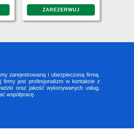
y zarejestrowaną i ubezpieczoną firmą.
firmy jest profesjonalizm w kontakcie z
adzki oraz jakość wykonywanych usług.
zać współpracę.