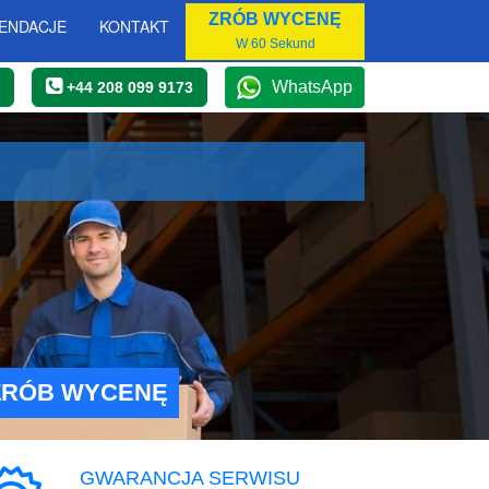
ZRÓB WYCENĘ
ENDACJE
KONTAKT
W 60 Sekund
WhatsApp
+44 208 099 9173
ZRÓB WYCENĘ
GWARANCJA SERWISU