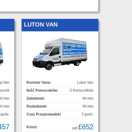
LUTON VAN
gi Van
Rozmiar Vana:
Luton Van
ocnik
Ilość Pomocników:
2 Pomocników
60 min
Załadunek:
90 min
60 min
Rozładunek:
90 min
 godz.
Czas Przeprowadzki
5 godz.
457
£652
Koszt:
od