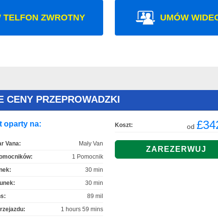
 TELFON ZWROTNY
UMÓW WIDE
E CENY PRZEPROWADZKI
£34
 oparty na:
Koszt:
od
r Vana:
Mały Van
Pomocników:
1 Pomocnik
nek:
30 min
unek:
30 min
s:
89 mil
rzejazdu:
1 hours 59 mins