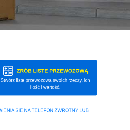
ZRÓB LISTE PRZEWOZOWĄ
Stwórz listę przewozową swoich rzeczy, ich
ilość i wartość.
IENIA SIĘ NA TELEFON ZWROTNY LUB