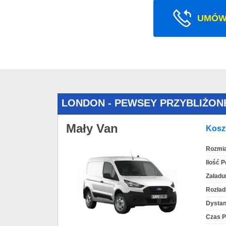
UMÓW
LONDON - PEWSEY PRZYBLIŻON
Mały Van
Koszt
Rozmia
Ilość 
Załadu
Rozład
Dystan
Czas P