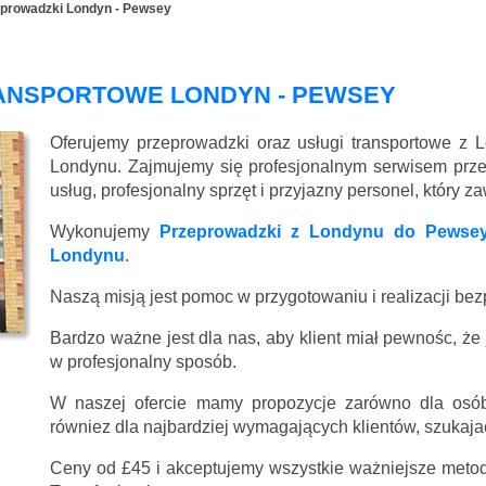
prowadzki Londyn - Pewsey
RANSPORTOWE LONDYN - PEWSEY
Oferujemy przeprowadzki oraz usługi transportowe z
Londynu. Zajmujemy się profesjonalnym serwisem prz
usług, profesjonalny sprzęt i przyjazny personel, który 
Wykonujemy
Przeprowadzki z Londynu do Pewse
Londynu
.
Naszą misją jest pomoc w przygotowaniu i realizacji be
Bardzo ważne jest dla nas, aby klient miał pewnośc, że
w profesjonalny sposób.
W naszej ofercie mamy propozycje zarówno dla osób
równiez dla najbardziej wymagających klientów, szukajac
Ceny
od £45
i akceptujemy wszystkie ważniejsze metody