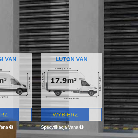
I VAN
LUTON VAN
ERZ
WYBIERZ
 Vana
Specyfikacja Vana