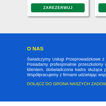
O NAS
Świadczymy Usługi Przeprowadzkowe z L
Posiadamy profesjonalnie przeszkolony 
klientem, doświadczona kadra służąca
Współpracujemy z firmami udzielając wspa
DOŁĄCZ DO GRONA NASZYCH ZADO