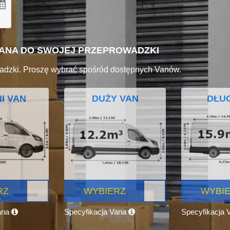
VANA DO SWOJEJ PRZEPROWADZKI
adzki. Proszę wybrać spośród dostępnych Vanów.
I VAN
DUŻY VAN
DŁUG
RZ
WYBIERZ
WYBI
ana
Specyfikacja Vana
Specyfikacja