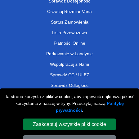
Sprawdź Dostępność
Oszacuj Rozmiar Vana
Status Zamówienia
Lista Przewozowa
Płatności Online
Parkowanie w Londynie
Współpracuj z Nami
Sprawdź CC / ULEZ
Sprawdź Odległość
Ta strona korzysta z plików cookie, aby zapewnić najlepszą jakość
korzystania z naszej witryny. Przeczytaj naszą
Politykę
Man and Van Removals
prywatności
.
Man and Van Services in London
Zaakceptuj wszystkie pliki cookie
Cardboard Boxes London