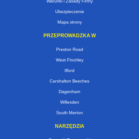
Warunki i Zasady Firmy
Ubezpieczenie
Mapa strony
PRZEPROWADZKA W
Preston Road
West Finchley
Ilford
Carshalton Beeches
Dagenham
Willesden
South Merton
NARZĘDZIA