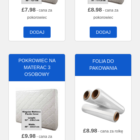
£
7.98
£
8.98
- cana za
- cana za
pokorowiec
pokorowiec
DODAJ
DODAJ
POKROWIEC NA
FOLIA DO
MATERAC 3
PAKOWANIA
OSOBOWY
£
8.98
- cana za rolkę
£
9.98
- cana za