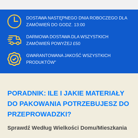
DOSTAWA NASTĘPNEGO DNIA ROBOCZEGO DLA
ZAMÓWIEŃ DO GODZ. 13:00
DARMOWA DOSTAWA DLA WSZYSTKICH
ZAMÓWIEŃ POWYŻEJ £50
GWARANTOWANA JAKOŚĆ WSZYSTKICH
PRODUKTÓW"
PORADNIK: ILE I JAKIE MATERIAŁY
DO PAKOWANIA POTRZEBUJESZ DO
PRZEPROWADZKI?
Sprawdź Według Wielkości Domu/Mieszkania