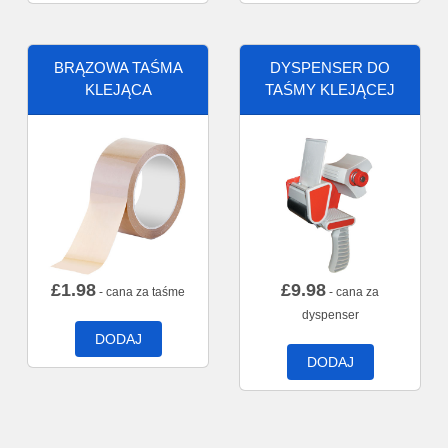
BRĄZOWA TAŚMA
DYSPENSER DO
KLEJĄCA
TAŚMY KLEJĄCEJ
£
1.98
£
9.98
- cana za taśme
- cana za
dyspenser
DODAJ
DODAJ