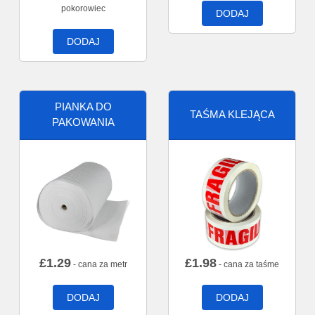
pokorowiec
DODAJ
DODAJ
PIANKA DO
TAŚMA KLEJĄCA
PAKOWANIA
£
1.29
£
1.98
- cana za metr
- cana za taśme
DODAJ
DODAJ