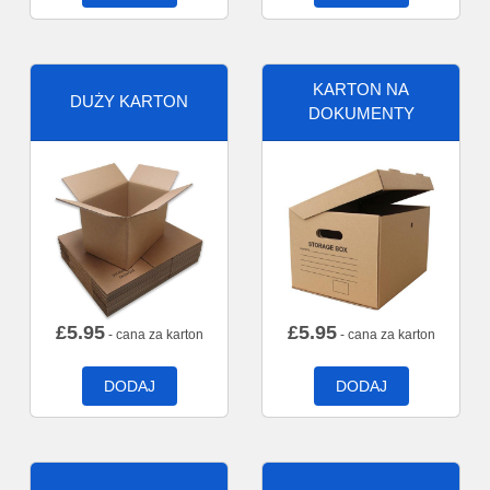
KARTON NA
DUŻY KARTON
DOKUMENTY
£
5.95
£
5.95
- cana za karton
- cana za karton
DODAJ
DODAJ