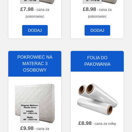
£
7.98
£
8.98
- cana za
- cana za
pokorowiec
pokorowiec
DODAJ
DODAJ
POKROWIEC NA
FOLIA DO
MATERAC 3
PAKOWANIA
OSOBOWY
£
8.98
- cana za rolkę
£
9.98
- cana za