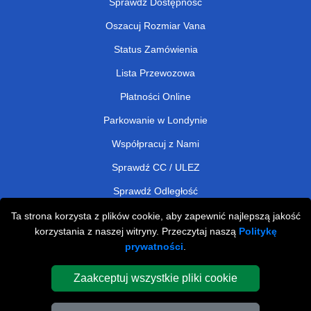
Sprawdź Dostępność
Oszacuj Rozmiar Vana
Status Zamówienia
Lista Przewozowa
Płatności Online
Parkowanie w Londynie
Współpracuj z Nami
Sprawdź CC / ULEZ
Sprawdź Odległość
Ta strona korzysta z plików cookie, aby zapewnić najlepszą jakość
korzystania z naszej witryny. Przeczytaj naszą
Politykę
Man and Van Removals
prywatności
.
Man and Van Services in London
Zaakceptuj wszystkie pliki cookie
Cardboard Boxes London