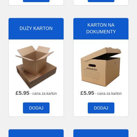
KARTON NA
DUŻY KARTON
DOKUMENTY
£
5.95
£
5.95
- cana za karton
- cana za karton
DODAJ
DODAJ