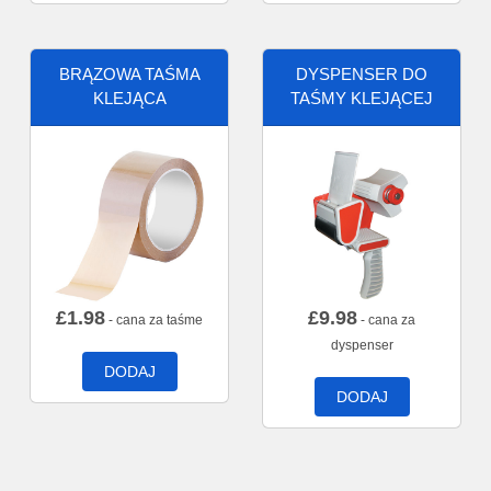
BRĄZOWA TAŚMA
DYSPENSER DO
KLEJĄCA
TAŚMY KLEJĄCEJ
£
1.98
£
9.98
- cana za taśme
- cana za
dyspenser
DODAJ
DODAJ