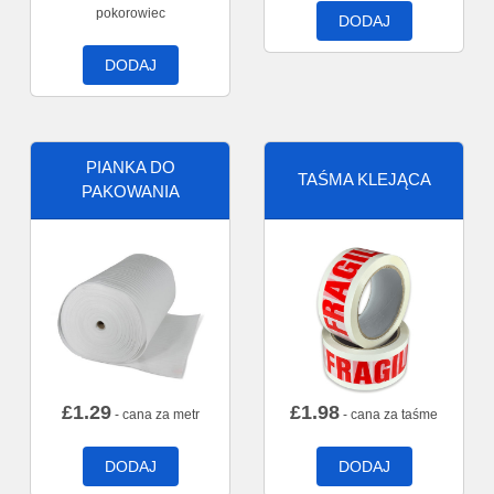
pokorowiec
DODAJ
DODAJ
PIANKA DO
TAŚMA KLEJĄCA
PAKOWANIA
£
1.29
£
1.98
- cana za metr
- cana za taśme
DODAJ
DODAJ