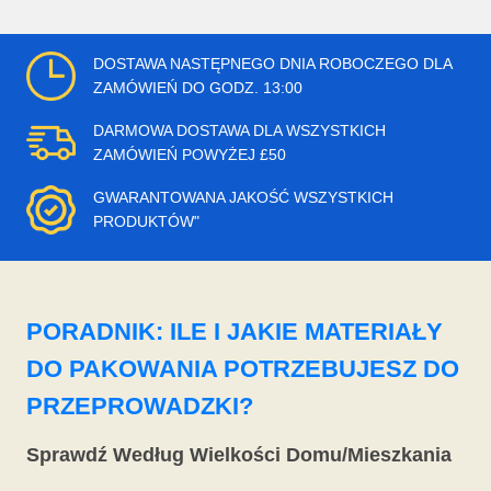
DOSTAWA NASTĘPNEGO DNIA ROBOCZEGO DLA
ZAMÓWIEŃ DO GODZ. 13:00
DARMOWA DOSTAWA DLA WSZYSTKICH
ZAMÓWIEŃ POWYŻEJ £50
GWARANTOWANA JAKOŚĆ WSZYSTKICH
PRODUKTÓW"
PORADNIK: ILE I JAKIE MATERIAŁY
DO PAKOWANIA POTRZEBUJESZ DO
PRZEPROWADZKI?
Sprawdź Według Wielkości Domu/Mieszkania