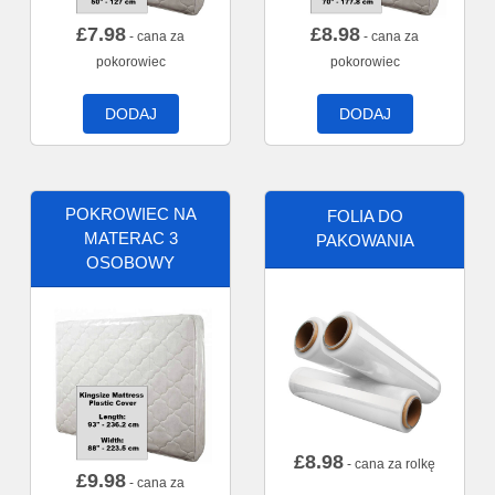
£
7.98
£
8.98
- cana za
- cana za
pokorowiec
pokorowiec
DODAJ
DODAJ
POKROWIEC NA
FOLIA DO
MATERAC 3
PAKOWANIA
OSOBOWY
£
8.98
- cana za rolkę
£
9.98
- cana za