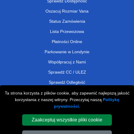
Sprawdź Dostępność
Oszacuj Rozmiar Vana
Status Zamówienia
Lista Przewozowa
Płatności Online
Parkowanie w Londynie
Współpracuj z Nami
Sprawdź CC / ULEZ
Sprawdź Odległość
Ta strona korzysta z plików cookie, aby zapewnić najlepszą jakość
korzystania z naszej witryny. Przeczytaj naszą
Politykę
Man and Van Removals
prywatności
.
Man and Van Services in London
Zaakceptuj wszystkie pliki cookie
Cardboard Boxes London