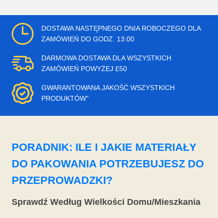
DOSTAWA NASTĘPNEGO DNIA ROBOCZEGO DLA
ZAMÓWIEŃ DO GODZ. 13:00
DARMOWA DOSTAWA DLA WSZYSTKICH
ZAMÓWIEŃ POWYŻEJ £50
GWARANTOWANA JAKOŚĆ WSZYSTKICH
PRODUKTÓW"
PORADNIK: ILE I JAKIE MATERIAŁY
DO PAKOWANIA POTRZEBUJESZ DO
PRZEPROWADZKI?
Sprawdź Według Wielkości Domu/Mieszkania