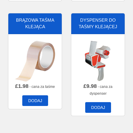
BRĄZOWA TAŚMA
DYSPENSER DO
KLEJĄCA
TAŚMY KLEJĄCEJ
£
1.98
£
9.98
- cana za taśme
- cana za
dyspenser
DODAJ
DODAJ