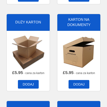
KARTON NA
DUŻY KARTON
DOKUMENTY
£
5.95
£
5.95
- cana za karton
- cana za karton
DODAJ
DODAJ