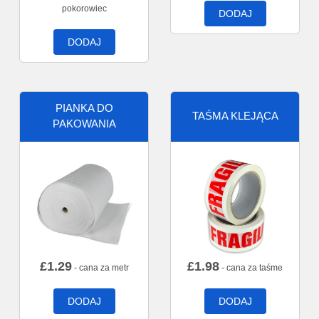
pokorowiec
DODAJ
DODAJ
PIANKA DO
TAŚMA KLEJĄCA
PAKOWANIA
£
1.29
£
1.98
- cana za metr
- cana za taśme
DODAJ
DODAJ