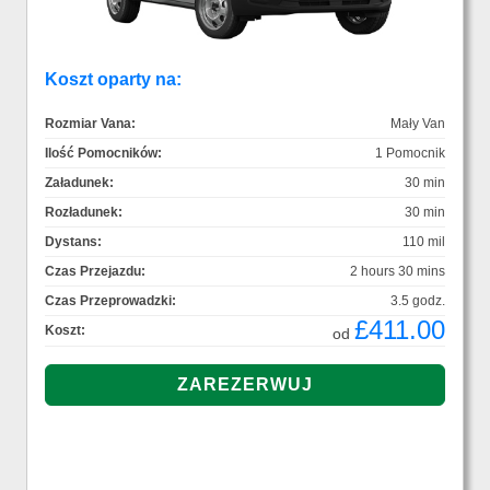
Koszt oparty na:
Rozmiar Vana:
Mały Van
Ilość Pomocników:
1 Pomocnik
Załadunek:
30 min
Rozładunek:
30 min
Dystans:
110 mil
Czas Przejazdu:
2 hours 30 mins
Czas Przeprowadzki:
3.5 godz.
£411.00
Koszt:
od