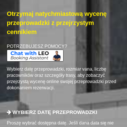
Otrzymaj natychmiastową wycenę
przeprowadzki z przejrzystym
cennikiem
POTRZEBUJESZ POMOCY?
Wybierz datę przeprowadzki, rozmiar vana, liczbę
pracowników oraz szczegóły trasy, aby zobaczyć
przejrzystą wycenę online swojej przeprowadzki przed
dokonaniem rezerwacji.
WYBIERZ DATĘ PRZEPROWADZKI
Proszę wybrać dostępna datę. Jeśli dana data się nie