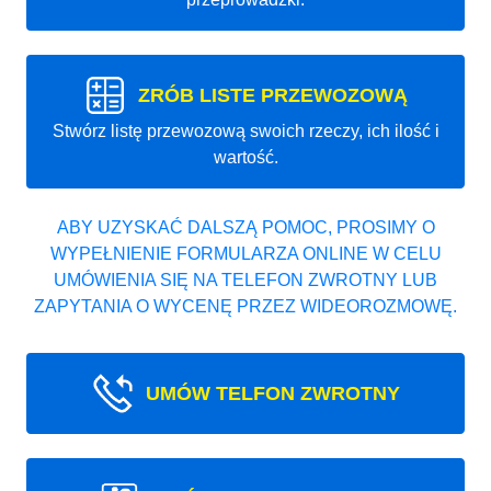
ZRÓB LISTE PRZEWOZOWĄ
Stwórz listę przewozową swoich rzeczy, ich ilość i
wartość.
ABY UZYSKAĆ DALSZĄ POMOC, PROSIMY O
WYPEŁNIENIE FORMULARZA ONLINE W CELU
UMÓWIENIA SIĘ NA TELEFON ZWROTNY LUB
ZAPYTANIA O WYCENĘ PRZEZ WIDEOROZMOWĘ.
UMÓW TELFON ZWROTNY