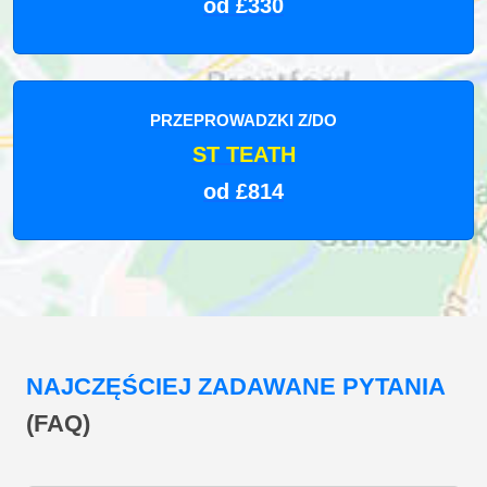
od £330
PRZEPROWADZKI Z/DO
ST TEATH
od £814
NAJCZĘŚCIEJ ZADAWANE PYTANIA
(FAQ)