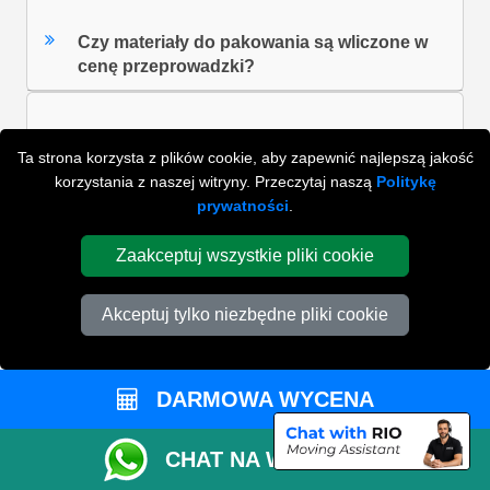
Czy materiały do pakowania są wliczone w
cenę przeprowadzki?
W jaki sposób mogę zapłacić za dodatkowy
Ta strona korzysta z plików cookie, aby zapewnić najlepszą jakość
czas, jeżeli praca się przedłuża?
korzystania z naszej witryny. Przeczytaj naszą
Politykę
prywatności
.
Zaakceptuj wszystkie pliki cookie
ZOBACZ WSZYSTKIE FAQ'S
Akceptuj tylko niezbędne pliki cookie
WYSZUKAJ W NAJCZĘŚCIEJ ZADAWANYCH
PYTANIACH
DARMOWA WYCENA
CHAT NA WHATSAPP
ZACZNIJ WPISYWAĆ SWOJE PYTANIE I WYBIERZ Z
PONIŻSZYCH WYNIKÓW