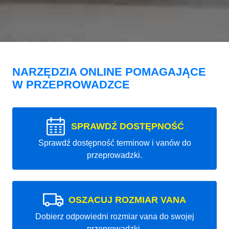
NARZĘDZIA ONLINE POMAGAJĄCE
W PRZEPROWADZCE
SPRAWDŹ DOSTĘPNOŚĆ
Sprawdź dostępność terminow i vanów do
przeprowadzki.
OSZACUJ ROZMIAR VANA
Dobierz odpowiedni rozmiar vana do swojej
przeprowadzki.