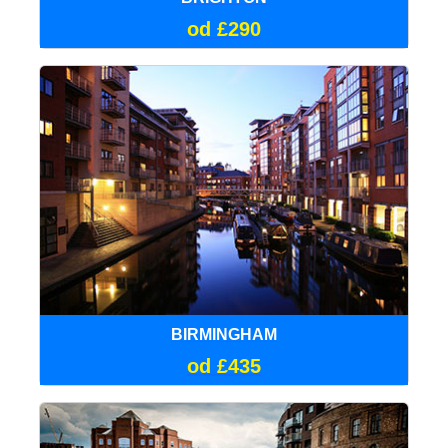
od £290
BIRMINGHAM
od £435