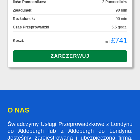
Ilość Pomocników:
2 Pomocników
Załadunek:
90 min
Rozładunek:
90 min
Czas Przeprowadzki
5.5 godz.
£741
Koszt:
od
O NAS
Świadczymy Usługi Przeprowadzkowe z Londynu
do Aldeburgh lub z Aldeburgh do Londynu.
Jesteśmy zarejestrowaną i ubezpieczoną firmą.