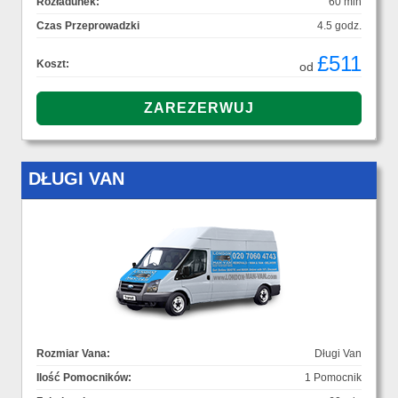
Rozładunek:
60 min
Czas Przeprowadzki
4.5 godz.
£511
Koszt:
od
DŁUGI VAN
Rozmiar Vana:
Długi Van
Ilość Pomocników:
1 Pomocnik