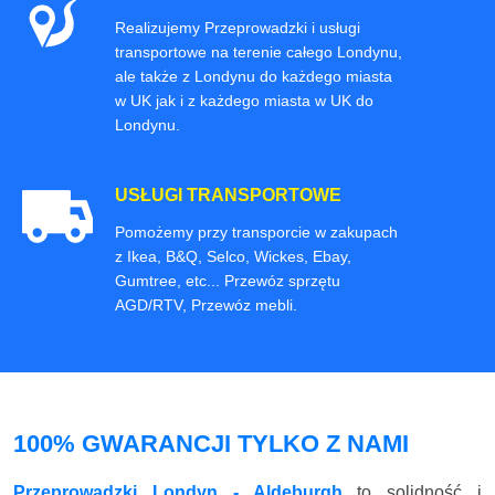
Realizujemy Przeprowadzki i usługi
transportowe na terenie całego Londynu,
ale także z Londynu do każdego miasta
w UK jak i z każdego miasta w UK do
Londynu.
USŁUGI TRANSPORTOWE
Pomożemy przy transporcie w zakupach
z Ikea, B&Q, Selco, Wickes, Ebay,
Gumtree, etc... Przewóz sprzętu
AGD/RTV, Przewóz mebli.
100% GWARANCJI TYLKO Z NAMI
Przeprowadzki Londyn - Aldeburgh
to solidność i