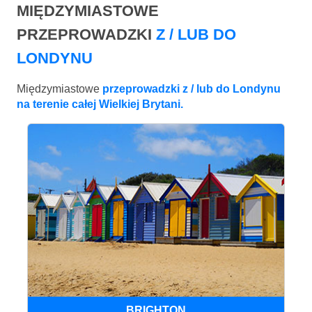
MIĘDZYMIASTOWE
PRZEPROWADZKI
Z / LUB DO
LONDYNU
Międzymiastowe
przeprowadzki z / lub do Londynu
na terenie całej Wielkiej Brytani.
BRIGHTON