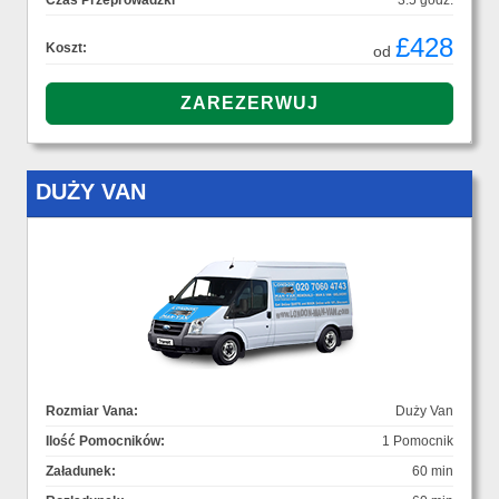
Czas Przeprowadzki
3.5 godz.
£428
Koszt:
od
DUŻY VAN
Rozmiar Vana:
Duży Van
Ilość Pomocników:
1 Pomocnik
Załadunek:
60 min