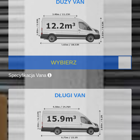
DUŻY VAN
WYBIERZ
Specyfikacja Vana
DŁUGI VAN