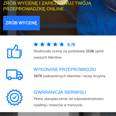
ZRÓB WYCENĘ I ZAREZERWUJ TWOJĄ
PRZEPROWADZKĘ ONLINE.
ZRÓB WYCENĘ
5
/
5
Doskonała ocena na podstawie
1136
opinii
naszych klientów.
WYKONANE PRZEPROWADZKI
1670
zadowolonych klientów i wciąż liczymy.
GWARANCJA SERWISU
Pełne ubezpieczenie od odpowiedzialności
cywilnej i towarów w tranzycie.