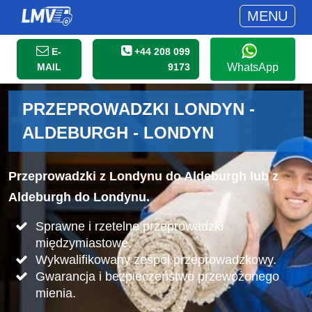
MENU
E-
+44 208 099
MAIL
9173
WhatsApp
PRZEPROWADZKI LONDYN -
ALDEBURGH - LONDYN
Przeprowadzki z Londynu do Aldeburgh lub z
Aldeburgh do Londynu.
Sprawne i rzetelne przeprowadzki
międzymiastowe.
Wykwalifikowany zespół przeprowadzkowy.
Gwarancja i bezpieczeństwo przewożonego
mienia.