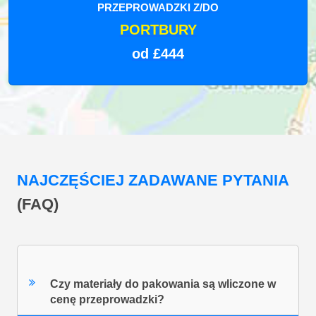
PRZEPROWADZKI Z/DO
PORTBURY
od £444
NAJCZĘŚCIEJ ZADAWANE PYTANIA
(FAQ)
Czy materiały do pakowania są wliczone w
cenę przeprowadzki?