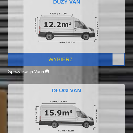
DUŻY VAN
WYBIERZ
Specyfikacja Vana
DŁUGI VAN