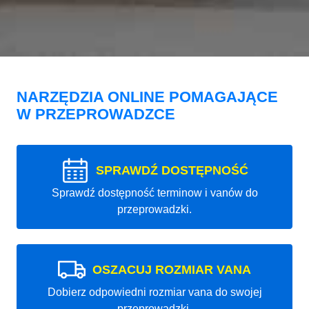
NARZĘDZIA ONLINE POMAGAJĄCE
W PRZEPROWADZCE
SPRAWDŹ DOSTĘPNOŚĆ
Sprawdź dostępność terminow i vanów do
przeprowadzki.
OSZACUJ ROZMIAR VANA
Dobierz odpowiedni rozmiar vana do swojej
przeprowadzki.