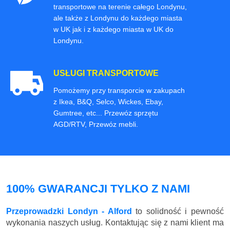
transportowe na terenie całego Londynu,
ale także z Londynu do każdego miasta
w UK jak i z każdego miasta w UK do
Londynu.
USŁUGI TRANSPORTOWE
Pomożemy przy transporcie w zakupach
z Ikea, B&Q, Selco, Wickes, Ebay,
Gumtree, etc... Przewóz sprzętu
AGD/RTV, Przewóz mebli.
100% GWARANCJI TYLKO Z NAMI
Przeprowadzki Londyn - Alford
to solidność i pewność
wykonania naszych usług. Kontaktując się z nami klient ma