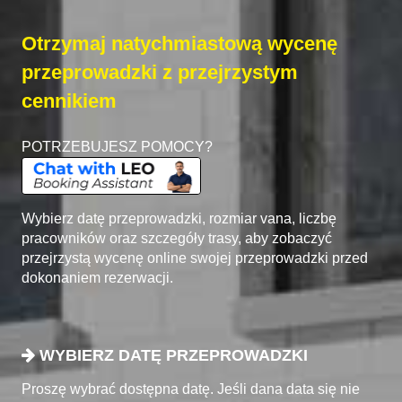
Otrzymaj natychmiastową wycenę
przeprowadzki z przejrzystym
cennikiem
POTRZEBUJESZ POMOCY?
Wybierz datę przeprowadzki, rozmiar vana, liczbę
pracowników oraz szczegóły trasy, aby zobaczyć
przejrzystą wycenę online swojej przeprowadzki przed
dokonaniem rezerwacji.
WYBIERZ DATĘ PRZEPROWADZKI
Proszę wybrać dostępna datę. Jeśli dana data się nie