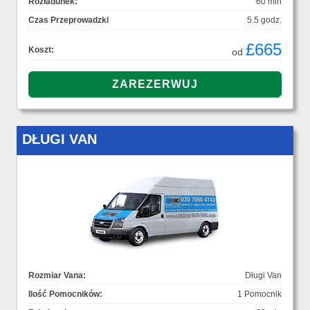
Rozładunek:
60 min
Czas Przeprowadzki
5.5 godz.
£665
Koszt:
od
DŁUGI VAN
Rozmiar Vana:
Długi Van
Ilość Pomocników:
1 Pomocnik