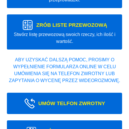
ZRÓB LISTE PRZEWOZOWĄ
Stwórz listę przewozową swoich rzeczy, ich ilość i
wartość.
ABY UZYSKAĆ DALSZĄ POMOC, PROSIMY O
WYPEŁNIENIE FORMULARZA ONLINE W CELU
UMÓWIENIA SIĘ NA TELEFON ZWROTNY LUB
ZAPYTANIA O WYCENĘ PRZEZ WIDEOROZMOWĘ.
UMÓW TELFON ZWROTNY