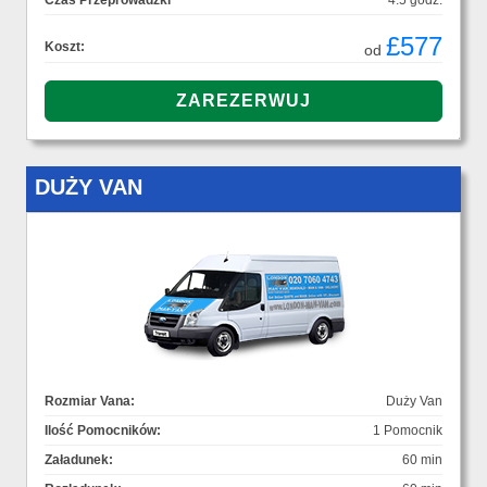
Czas Przeprowadzki
4.5 godz.
£577
Koszt:
od
DUŻY VAN
Rozmiar Vana:
Duży Van
Ilość Pomocników:
1 Pomocnik
Załadunek:
60 min