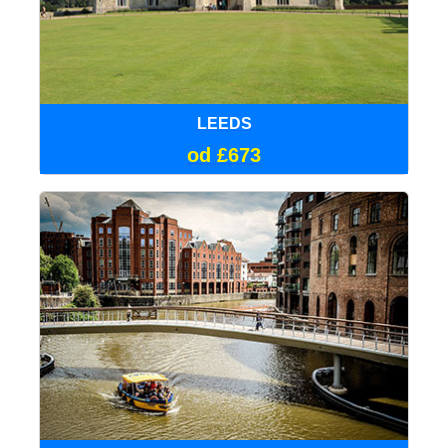
LEEDS
od £673