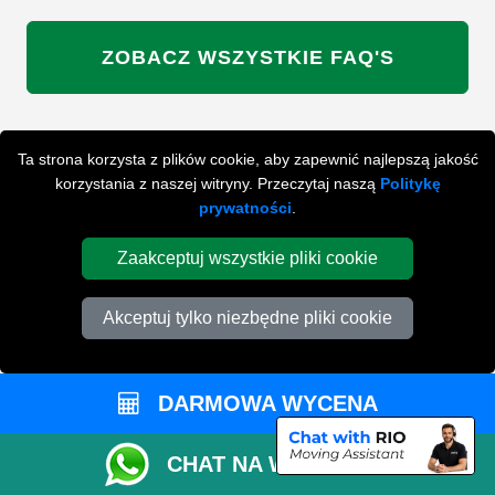
ZOBACZ WSZYSTKIE FAQ'S
WYSZUKAJ W NAJCZĘŚCIEJ ZADAWANYCH
Ta strona korzysta z plików cookie, aby zapewnić najlepszą jakość
PYTANIACH
korzystania z naszej witryny. Przeczytaj naszą
Politykę
prywatności
.
Zaakceptuj wszystkie pliki cookie
ZACZNIJ WPISYWAĆ SWOJE PYTANIE I WYBIERZ Z
PONIŻSZYCH WYNIKÓW
Akceptuj tylko niezbędne pliki cookie
DARMOWA WYCENA
PRZYGOTUJ SIĘ DO SWOJEJ
CHAT NA WHATSAPP
PRZEPROWADZKI