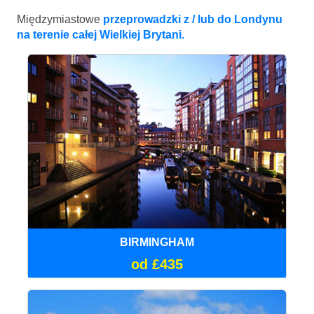
Międzymiastowe
przeprowadzki z / lub do Londynu
na terenie całej Wielkiej Brytani.
BIRMINGHAM
od £435