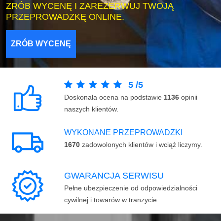
ZRÓB WYCENĘ I ZAREZERWUJ TWOJĄ
PRZEPROWADZKĘ ONLINE.
ZRÓB WYCENĘ
5
/
5
Doskonała ocena na podstawie
1136
opinii
naszych klientów.
WYKONANE PRZEPROWADZKI
1670
zadowolonych klientów i wciąż liczymy.
GWARANCJA SERWISU
Pełne ubezpieczenie od odpowiedzialności
cywilnej i towarów w tranzycie.