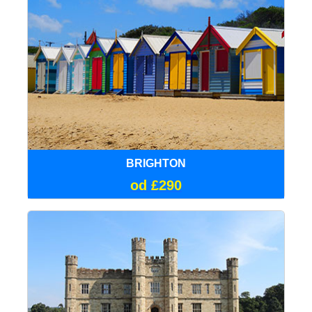
BRIGHTON
od £290