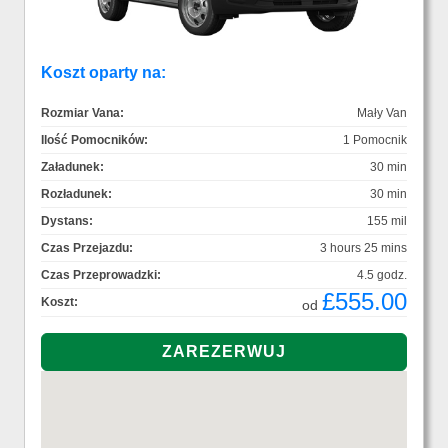
Koszt oparty na:
Rozmiar Vana:
Mały Van
Ilość Pomocników:
1 Pomocnik
Załadunek:
30 min
Rozładunek:
30 min
Dystans:
155 mil
Czas Przejazdu:
3 hours 25 mins
Czas Przeprowadzki:
4.5 godz.
£555.00
Koszt:
od