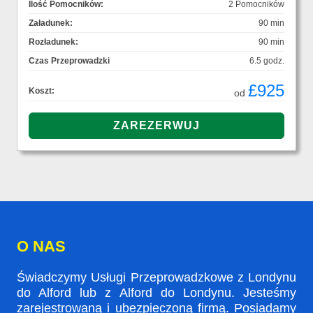
Ilość Pomocników:
2 Pomocników
Załadunek:
90 min
Rozładunek:
90 min
Czas Przeprowadzki
6.5 godz.
£925
Koszt:
od
O NAS
Świadczymy Usługi Przeprowadzkowe z Londynu
do Alford lub z Alford do Londynu. Jesteśmy
zarejestrowaną i ubezpieczoną firmą. Posiadamy