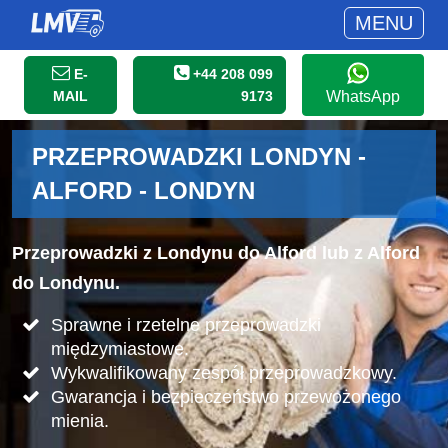
MENU
E-
+44 208 099
MAIL
9173
WhatsApp
PRZEPROWADZKI LONDYN -
ALFORD - LONDYN
Przeprowadzki z Londynu do Alford lub z Alford
do Londynu.
Sprawne i rzetelne przeprowadzki
międzymiastowe.
Wykwalifikowany zespół przeprowadzkowy.
Gwarancja i bezpieczeństwo przewożonego
mienia.