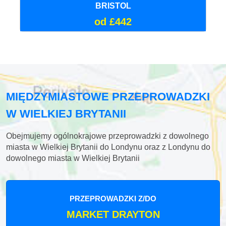
BRISTOL
od £442
MIĘDZYMIASTOWE PRZEPROWADZKI
W WIELKIEJ BRYTANII
Obejmujemy ogólnokrajowe przeprowadzki z dowolnego
miasta w Wielkiej Brytanii do Londynu oraz z Londynu do
dowolnego miasta w Wielkiej Brytanii
PRZEPROWADZKI Z/DO
MARKET DRAYTON