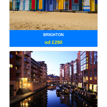
BRIGHTON
od £290