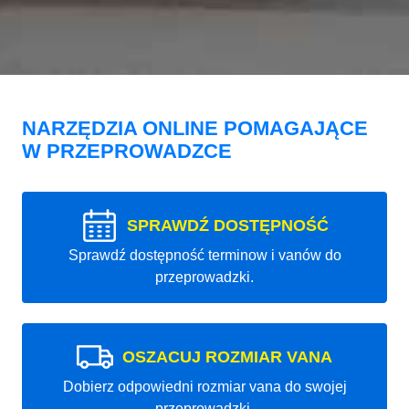
NARZĘDZIA ONLINE POMAGAJĄCE
W PRZEPROWADZCE
SPRAWDŹ DOSTĘPNOŚĆ
Sprawdź dostępność terminow i vanów do
przeprowadzki.
OSZACUJ ROZMIAR VANA
Dobierz odpowiedni rozmiar vana do swojej
przeprowadzki.