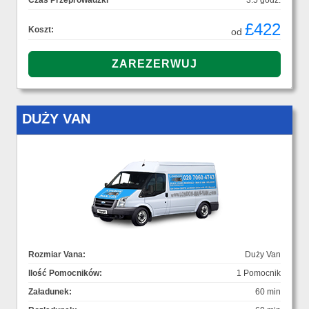
Czas Przeprowadzki
3.5 godz.
£422
Koszt:
od
DUŻY VAN
Rozmiar Vana:
Duży Van
Ilość Pomocników:
1 Pomocnik
Załadunek:
60 min