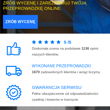
ZRÓB WYCENĘ I ZAREZERWUJ TWOJĄ
PRZEPROWADZKĘ ONLINE.
ZRÓB WYCENĘ
5
/
5
Doskonała ocena na podstawie
1136
opinii
naszych klientów.
WYKONANE PRZEPROWADZKI
1670
zadowolonych klientów i wciąż liczymy.
GWARANCJA SERWISU
Pełne ubezpieczenie od odpowiedzialności
cywilnej i towarów w tranzycie.