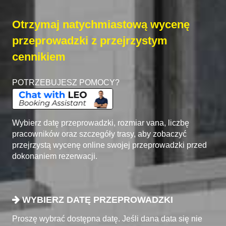
Otrzymaj natychmiastową wycenę
przeprowadzki z przejrzystym
cennikiem
POTRZEBUJESZ POMOCY?
Wybierz datę przeprowadzki, rozmiar vana, liczbę
pracowników oraz szczegóły trasy, aby zobaczyć
przejrzystą wycenę online swojej przeprowadzki przed
dokonaniem rezerwacji.
WYBIERZ DATĘ PRZEPROWADZKI
Proszę wybrać dostępna datę. Jeśli dana data się nie