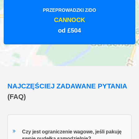
PRZEPROWADZKI Z/DO
CANNOCK
od £504
NAJCZĘŚCIEJ ZADAWANE PYTANIA
(FAQ)
Czy jest ograniczenie wagowe, jeśli pakuję
swoje pudełka samodzielnie?