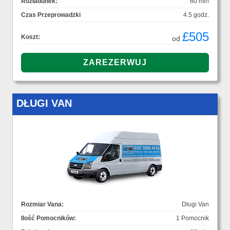
Rozładunek:
60 min
Czas Przeprowadzki
4.5 godz.
£505
Koszt:
od
DŁUGI VAN
Rozmiar Vana:
Długi Van
Ilość Pomocników:
1 Pomocnik