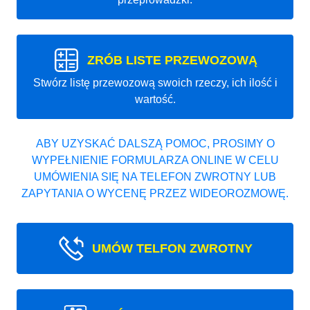
ZRÓB LISTE PRZEWOZOWĄ
Stwórz listę przewozową swoich rzeczy, ich ilość i
wartość.
ABY UZYSKAĆ DALSZĄ POMOC, PROSIMY O
WYPEŁNIENIE FORMULARZA ONLINE W CELU
UMÓWIENIA SIĘ NA TELEFON ZWROTNY LUB
ZAPYTANIA O WYCENĘ PRZEZ WIDEOROZMOWĘ.
UMÓW TELFON ZWROTNY