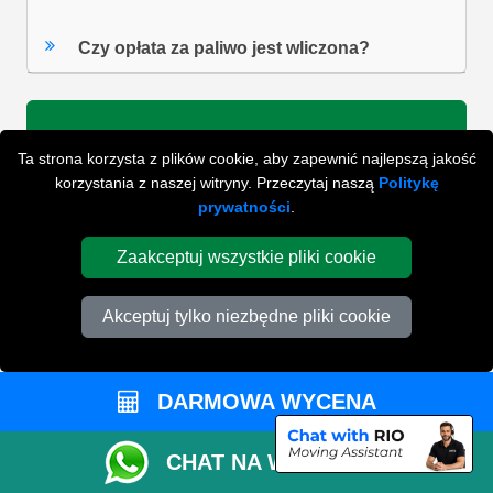
Czy opłata za paliwo jest wliczona?
ZOBACZ WSZYSTKIE FAQ'S
Ta strona korzysta z plików cookie, aby zapewnić najlepszą jakość
korzystania z naszej witryny. Przeczytaj naszą
Politykę
prywatności
.
WYSZUKAJ W NAJCZĘŚCIEJ ZADAWANYCH
Zaakceptuj wszystkie pliki cookie
PYTANIACH
Akceptuj tylko niezbędne pliki cookie
ZACZNIJ WPISYWAĆ SWOJE PYTANIE I WYBIERZ Z
PONIŻSZYCH WYNIKÓW
DARMOWA WYCENA
CHAT NA WHATSAPP