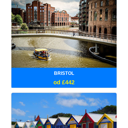
BRISTOL
od £442