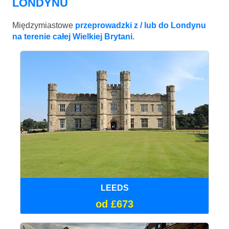
LONDYNU
Międzymiastowe
przeprowadzki z / lub do Londynu
na terenie całej Wielkiej Brytani.
LEEDS
od £673