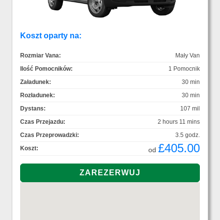
Koszt oparty na:
Rozmiar Vana:
Mały Van
Ilość Pomocników:
1 Pomocnik
Załadunek:
30 min
Rozładunek:
30 min
Dystans:
107 mil
Czas Przejazdu:
2 hours 11 mins
Czas Przeprowadzki:
3.5 godz.
£405.00
Koszt:
od