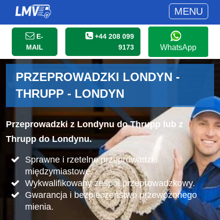
MENU
E-
+44 208 099
MAIL
9173
WhatsApp
PRZEPROWADZKI LONDYN -
THRUPP - LONDYN
Przeprowadzki z Londynu do Thrupp lub z
Thrupp do Londynu.
Sprawne i rzetelne przeprowadzki
międzymiastowe.
Wykwalifikowany zespół przeprowadzkowy.
Gwarancja i bezpieczeństwo przewożonego
mienia.