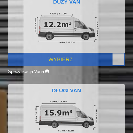
DUŻY VAN
WYBIERZ
Specyfikacja Vana
DŁUGI VAN