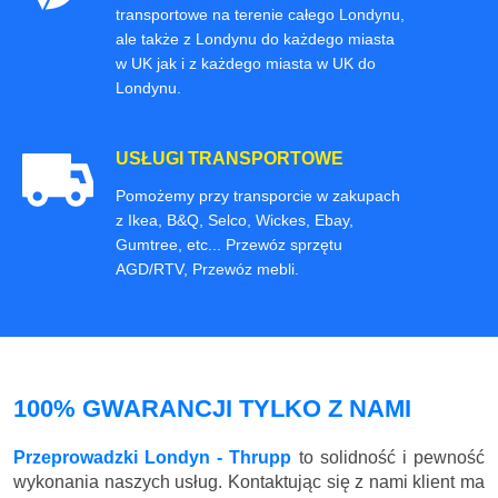
transportowe na terenie całego Londynu,
ale także z Londynu do każdego miasta
w UK jak i z każdego miasta w UK do
Londynu.
USŁUGI TRANSPORTOWE
Pomożemy przy transporcie w zakupach
z Ikea, B&Q, Selco, Wickes, Ebay,
Gumtree, etc... Przewóz sprzętu
AGD/RTV, Przewóz mebli.
100% GWARANCJI TYLKO Z NAMI
Przeprowadzki Londyn - Thrupp
to solidność i pewność
wykonania naszych usług. Kontaktując się z nami klient ma