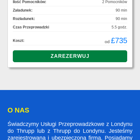
Ilość Pomocników:
2 Pomocników
Załadunek:
90 min
Rozładunek:
90 min
Czas Przeprowadzki
5.5 godz.
£735
Koszt:
od
O NAS
Świadczymy Usługi Przeprowadzkowe z Londynu
do Thrupp lub z Thrupp do Londynu. Jesteśmy
zarejestrowaną i ubezpieczoną firmą. Posiadamy