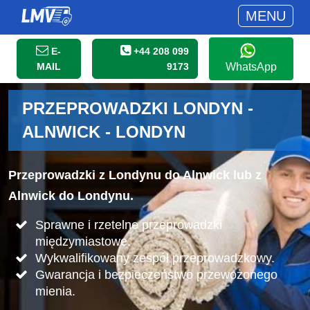
MENU
E-
+44 208 099
MAIL
9173
WhatsApp
PRZEPROWADZKI LONDYN -
ALNWICK - LONDYN
Przeprowadzki z Londynu do Alnwick lub z
Alnwick do Londynu.
Sprawne i rzetelne przeprowadzki
międzymiastowe.
Wykwalifikowany zespół przeprowadzkowy.
Gwarancja i bezpieczeństwo przewożonego
mienia.