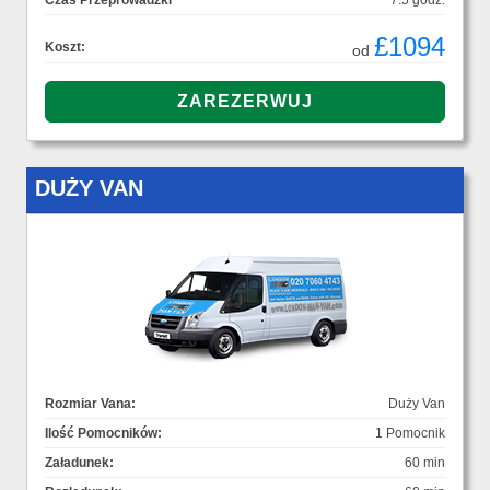
Czas Przeprowadzki
7.5 godz.
£1094
Koszt:
od
DUŻY VAN
Rozmiar Vana:
Duży Van
Ilość Pomocników:
1 Pomocnik
Załadunek:
60 min