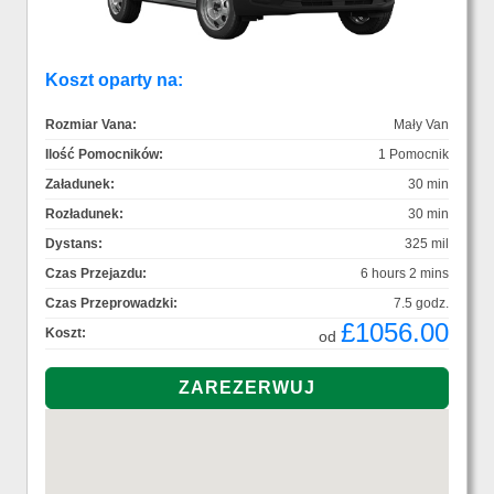
Koszt oparty na:
Rozmiar Vana:
Mały Van
Ilość Pomocników:
1 Pomocnik
Załadunek:
30 min
Rozładunek:
30 min
Dystans:
325 mil
Czas Przejazdu:
6 hours 2 mins
Czas Przeprowadzki:
7.5 godz.
£1056.00
Koszt:
od