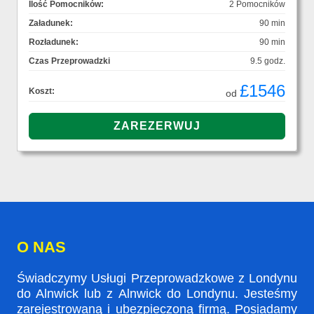
Ilość Pomocników:
2 Pomocników
Załadunek:
90 min
Rozładunek:
90 min
Czas Przeprowadzki
9.5 godz.
£1546
Koszt:
od
O NAS
Świadczymy Usługi Przeprowadzkowe z Londynu
do Alnwick lub z Alnwick do Londynu. Jesteśmy
zarejestrowaną i ubezpieczoną firmą. Posiadamy