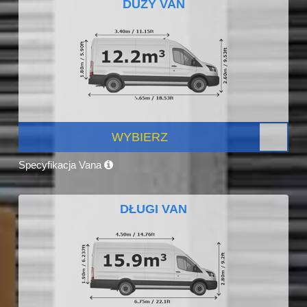
DUŻY VAN
WYBIERZ
Specyfikacja Vana
DŁUGI VAN