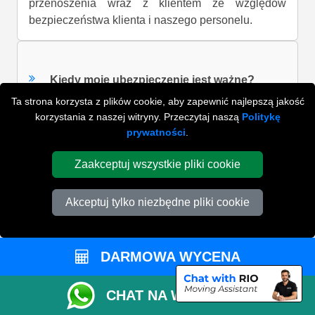
przenoszenia wraz z klientem ze względów
bezpieczeństwa klienta i naszego personelu.
Kiedy moje ubezpieczenie jest ważne?
Ta strona korzysta z plików cookie, aby zapewnić najlepszą jakość
korzystania z naszej witryny. Przeczytaj naszą
Politykę
prywatności
.
Czy spodziewacie się opóźnień?
Zaakceptuj wszystkie pliki cookie
Dlaczego moja rezerwacja została
Akceptuj tylko niezbędne pliki cookie
anulowana?
DARMOWA WYCENA
Czy muszę zabezpieczyć swoje rzeczy?
CHAT NA WHATSAPP