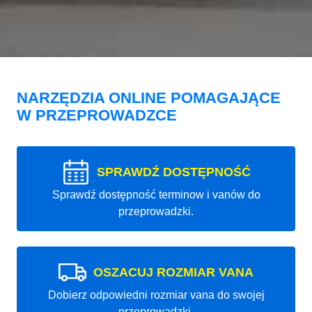
NARZĘDZIA ONLINE POMAGAJĄCE
W PRZEPROWADZCE
SPRAWDŹ DOSTĘPNOŚĆ
Sprawdź dostępność terminow i vanów do
przeprowadzki.
OSZACUJ ROZMIAR VANA
Dobierz odpowiedni rozmiar vana do swojej
przeprowadzki.