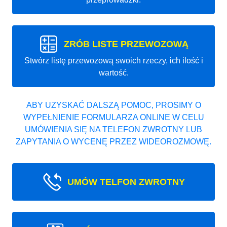
ZRÓB LISTE PRZEWOZOWĄ
Stwórz listę przewozową swoich rzeczy, ich ilość i
wartość.
ABY UZYSKAĆ DALSZĄ POMOC, PROSIMY O
WYPEŁNIENIE FORMULARZA ONLINE W CELU
UMÓWIENIA SIĘ NA TELEFON ZWROTNY LUB
ZAPYTANIA O WYCENĘ PRZEZ WIDEOROZMOWĘ.
UMÓW TELFON ZWROTNY