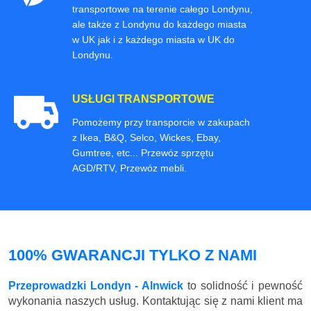
transportowe na terenie całego Londynu,
ale także z Londynu do każdego miasta
w UK jak i z każdego miasta w UK do
Londynu.
USŁUGI TRANSPORTOWE
Pomożemy przy transporcie w zakupach
z Ikea, B&Q, Selco, Wickes, Ebay,
Gumtree, etc... Przewóz sprzętu
AGD/RTV, Przewóz mebli.
100% GWARANCJI TYLKO Z NAMI
Przeprowadzki Londyn - Alnwick
to solidność i pewność
wykonania naszych usług. Kontaktując się z nami klient ma