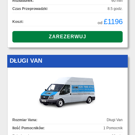
Rozładunek:
60 min
Czas Przeprowadzki
8.5 godz.
£1196
Koszt:
od
DŁUGI VAN
Rozmiar Vana:
Długi Van
Ilość Pomocników:
1 Pomocnik