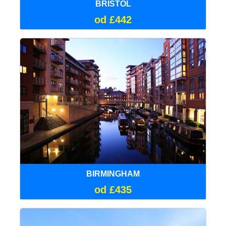
BRISTOL
od £442
BIRMINGHAM
od £435