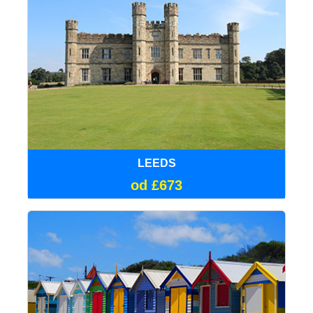
LEEDS
od £673