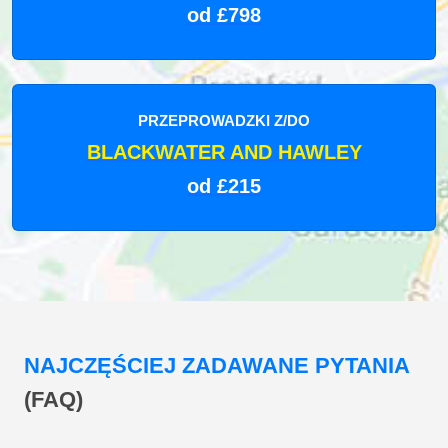
od £798
PRZEPROWADZKI Z/DO
BLACKWATER AND HAWLEY
od £215
NAJCZĘŚCIEJ ZADAWANE PYTANIA
(FAQ)