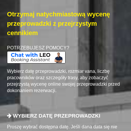
Otrzymaj natychmiastową wycenę
przeprowadzki z przejrzystym
cennikiem
POTRZEBUJESZ POMOCY?
Wybierz datę przeprowadzki, rozmiar vana, liczbę
pracowników oraz szczegóły trasy, aby zobaczyć
przejrzystą wycenę online swojej przeprowadzki przed
dokonaniem rezerwacji.
WYBIERZ DATĘ PRZEPROWADZKI
Proszę wybrać dostępna datę. Jeśli dana data się nie