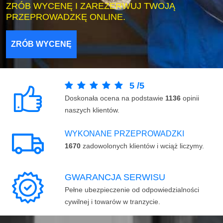
ZRÓB WYCENĘ I ZAREZERWUJ TWOJĄ
PRZEPROWADZKĘ ONLINE.
ZRÓB WYCENĘ
5
/
5
Doskonała ocena na podstawie
1136
opinii
naszych klientów.
WYKONANE PRZEPROWADZKI
1670
zadowolonych klientów i wciąż liczymy.
GWARANCJA SERWISU
Pełne ubezpieczenie od odpowiedzialności
cywilnej i towarów w tranzycie.