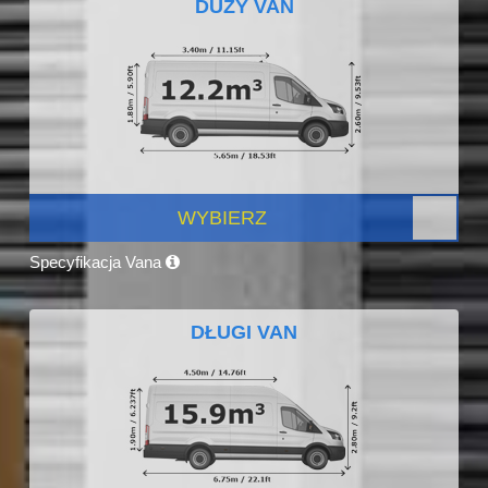
DUŻY VAN
WYBIERZ
Specyfikacja Vana
DŁUGI VAN