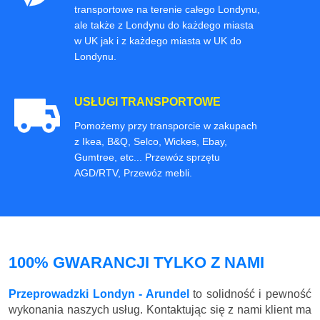
transportowe na terenie całego Londynu,
ale także z Londynu do każdego miasta
w UK jak i z każdego miasta w UK do
Londynu.
USŁUGI TRANSPORTOWE
Pomożemy przy transporcie w zakupach
z Ikea, B&Q, Selco, Wickes, Ebay,
Gumtree, etc... Przewóz sprzętu
AGD/RTV, Przewóz mebli.
100% GWARANCJI TYLKO Z NAMI
Przeprowadzki Londyn - Arundel
to solidność i pewność
wykonania naszych usług. Kontaktując się z nami klient ma