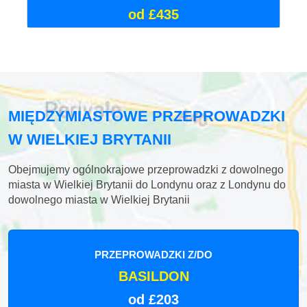
od £435
MIĘDZYMIASTOWE PRZEPROWADZKI
W WIELKIEJ BRYTANII
Obejmujemy ogólnokrajowe przeprowadzki z dowolnego
miasta w Wielkiej Brytanii do Londynu oraz z Londynu do
dowolnego miasta w Wielkiej Brytanii
PRZEPROWADZKI Z/DO
BASILDON
od £203