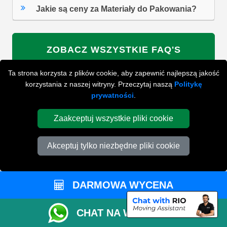
Jakie są ceny za Materiały do Pakowania?
ZOBACZ WSZYSTKIE FAQ'S
Ta strona korzysta z plików cookie, aby zapewnić najlepszą jakość
korzystania z naszej witryny. Przeczytaj naszą
Politykę
WYSZUKAJ W NAJCZĘŚCIEJ ZADAWANYCH
prywatności
.
PYTANIACH
Zaakceptuj wszystkie pliki cookie
ZACZNIJ WPISYWAĆ SWOJE PYTANIE I WYBIERZ Z
Akceptuj tylko niezbędne pliki cookie
PONIŻSZYCH WYNIKÓW
DARMOWA WYCENA
CHAT NA WHATSAPP
PRZYGOTUJ SIĘ DO SWOJEJ