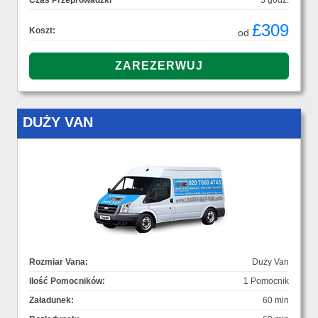
Czas Przeprowadzki
3 godz.
£309
Koszt:
od
DUŻY VAN
Rozmiar Vana:
Duży Van
Ilość Pomocników:
1 Pomocnik
Załadunek:
60 min