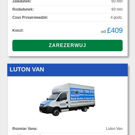
Załadunek:
60 min
Rozładunek:
60 min
Czas Przeprowadzki
4 godz.
£409
Koszt:
od
LUTON VAN
Rozmiar Vana:
Luton Van