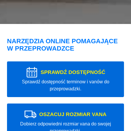
NARZĘDZIA ONLINE POMAGAJĄCE
W PRZEPROWADZCE
SPRAWDŹ DOSTĘPNOŚĆ
Sprawdź dostępność terminow i vanów do
przeprowadzki.
OSZACUJ ROZMIAR VANA
Dobierz odpowiedni rozmiar vana do swojej
przeprowadzki.