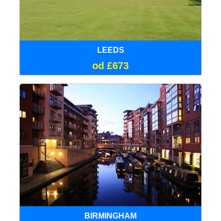
LEEDS
od £673
BIRMINGHAM