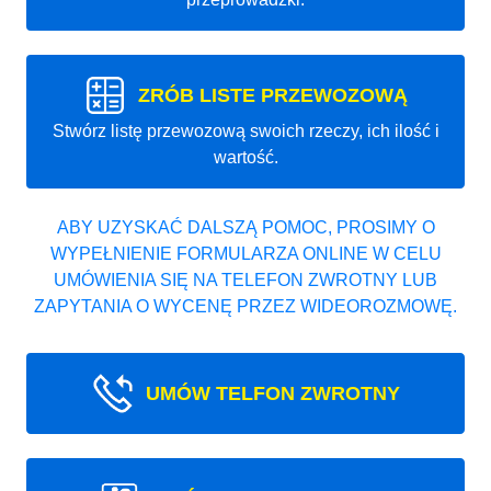
ZRÓB LISTE PRZEWOZOWĄ
Stwórz listę przewozową swoich rzeczy, ich ilość i
wartość.
ABY UZYSKAĆ DALSZĄ POMOC, PROSIMY O
WYPEŁNIENIE FORMULARZA ONLINE W CELU
UMÓWIENIA SIĘ NA TELEFON ZWROTNY LUB
ZAPYTANIA O WYCENĘ PRZEZ WIDEOROZMOWĘ.
UMÓW TELFON ZWROTNY