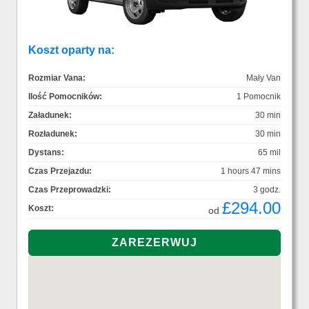
Koszt oparty na:
Rozmiar Vana:
Mały Van
Ilość Pomocników:
1 Pomocnik
Załadunek:
30 min
Rozładunek:
30 min
Dystans:
65 mil
Czas Przejazdu:
1 hours 47 mins
Czas Przeprowadzki:
3 godz.
£294.00
Koszt:
od