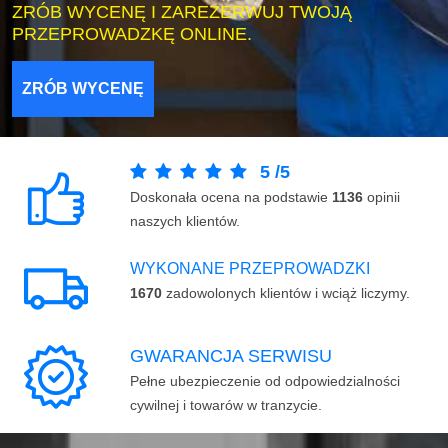
ZRÓB WYCENĘ I ZAREZERWUJ TWOJĄ
PRZEPROWADZKĘ ONLINE.
ZRÓB WYCENĘ
5
/
5
Doskonała ocena na podstawie
1136
opinii
naszych klientów.
WYKONANE PRZEPROWADZKI
1670
zadowolonych klientów i wciąż liczymy.
GWARANCJA SERWISU
Pełne ubezpieczenie od odpowiedzialności
cywilnej i towarów w tranzycie.