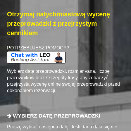
Otrzymaj natychmiastową wycenę
przeprowadzki z przejrzystym
cennikiem
POTRZEBUJESZ POMOCY?
Wybierz datę przeprowadzki, rozmiar vana, liczbę
pracowników oraz szczegóły trasy, aby zobaczyć
przejrzystą wycenę online swojej przeprowadzki przed
dokonaniem rezerwacji.
WYBIERZ DATĘ PRZEPROWADZKI
Proszę wybrać dostępna datę. Jeśli dana data się nie