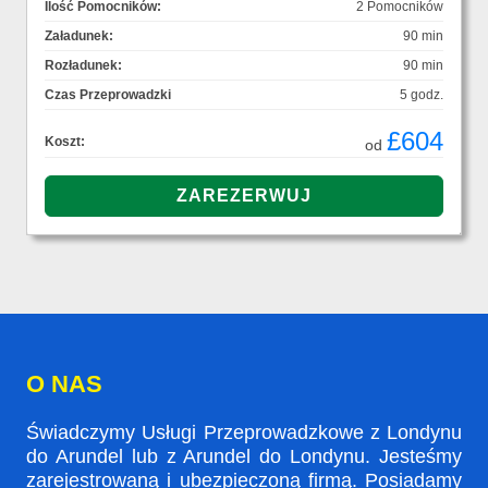
Ilość Pomocników:
2 Pomocników
Załadunek:
90 min
Rozładunek:
90 min
Czas Przeprowadzki
5 godz.
£604
Koszt:
od
O NAS
Świadczymy Usługi Przeprowadzkowe z Londynu
do Arundel lub z Arundel do Londynu. Jesteśmy
zarejestrowaną i ubezpieczoną firmą. Posiadamy