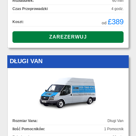
Rozładunek:
60 min
Czas Przeprowadzki
4 godz.
£389
Koszt:
od
DŁUGI VAN
Rozmiar Vana:
Długi Van
Ilość Pomocników:
1 Pomocnik