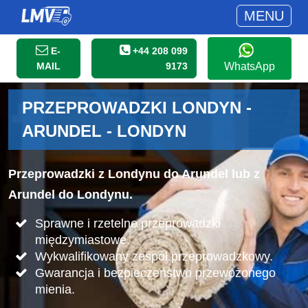
MENU
E-
+44 208 099
MAIL
9173
WhatsApp
PRZEPROWADZKI LONDYN -
ARUNDEL - LONDYN
Przeprowadzki z Londynu do Arundel lub z
Arundel do Londynu.
Sprawne i rzetelne przeprowadzki
międzymiastowe.
Wykwalifikowany zespół przeprowadzkowy.
Gwarancja i bezpieczeństwo przewożonego
mienia.