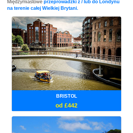
Międzymiastowe
przeprowadzki z / lub do Londynu
na terenie całej Wielkiej Brytani.
BRISTOL
od £442